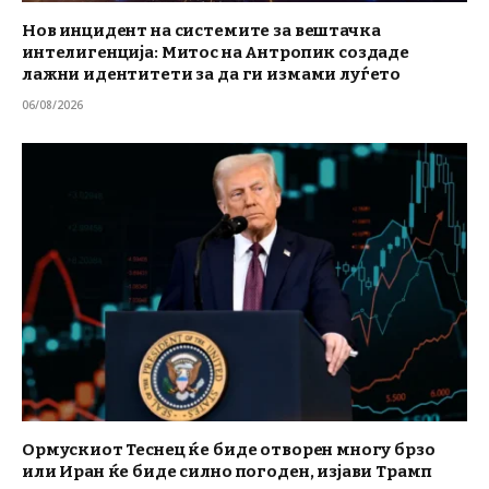
Нов инцидент на системите за вештачка
интелигенција: Митос на Антропик создаде
лажни идентитети за да ги измами луѓето
06/08/2026
Ормускиот Теснец ќе биде отворен многу брзо
или Иран ќе биде силно погоден, изјави Трамп