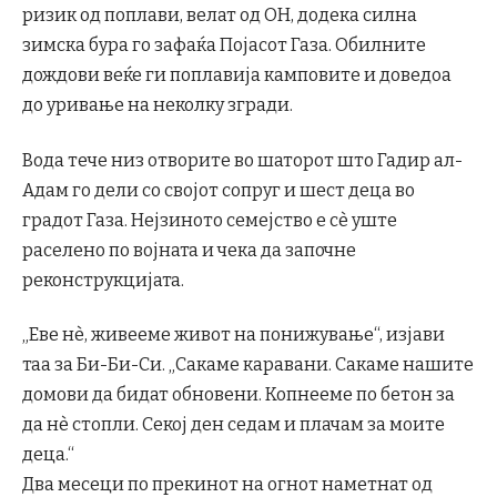
ризик од поплави, велат од ОН, додека силна
зимска бура го зафаќа Појасот Газа. Обилните
дождови веќе ги поплавија камповите и доведоа
до уривање на неколку згради.
Вода тече низ отворите во шаторот што Гадир ал-
Адам го дели со својот сопруг и шест деца во
градот Газа. Нејзиното семејство е сè уште
раселено по војната и чека да започне
реконструкцијата.
„Еве нè, ​​живееме живот на понижување“, изјави
таа за Би-Би-Си. „Сакаме каравани. Сакаме нашите
домови да бидат обновени. Копнееме по бетон за
да нè стопли. Секој ден седам и плачам за моите
деца.“
Два месеци по прекинот на огнот наметнат од