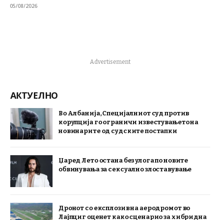
05/08/2026
Advertisement
АКТУЕЛНО
Во Албанија, Специјалниот суд против
корупција го ограничи известувањето на
новинарите од судските постапки
Џаред Лето остана без улога по новите
обвинувања за сексуално злоставување
Дронот со експлозив на аеродромот во
Лајпциг оценет како сценарио за хибридна