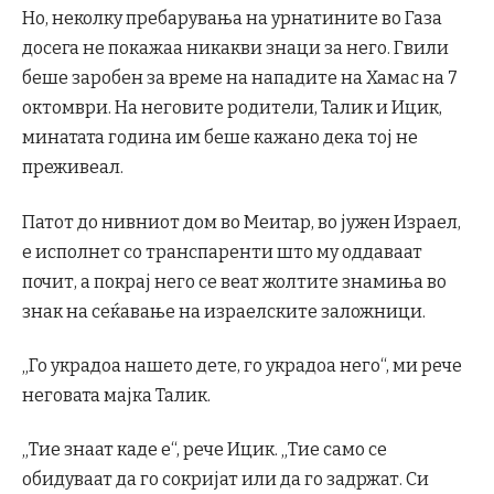
Но, неколку пребарувања на урнатините во Газа
досега не покажаа никакви знаци за него. Гвили
беше заробен за време на нападите на Хамас на 7
октомври. На неговите родители, Талик и Ицик,
минатата година им беше кажано дека тој не
преживеал.
Патот до нивниот дом во Меитар, во јужен Израел,
е исполнет со транспаренти што му оддаваат
почит, а покрај него се веат жолтите знамиња во
знак на сеќавање на израелските заложници.
„Го украдоа нашето дете, го украдоа него“, ми рече
неговата мајка Талик.
„Тие знаат каде е“, рече Ицик. „Тие само се
обидуваат да го сокријат или да го задржат. Си