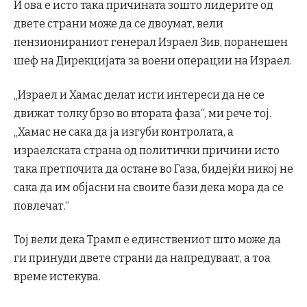
И ова е исто така причината зошто лидерите од
двете страни може да се двоумат, вели
пензионираниот генерал Израел Зив, поранешен
шеф на Дирекцијата за воени операции на Израел.
„Израел и Хамас делат исти интереси да не се
движат толку брзо во втората фаза“, ми рече тој.
„Хамас не сака да ја изгуби контролата, а
израелската страна од политички причини исто
така претпочита да остане во Газа, бидејќи никој не
сака да им објасни на своите бази дека мора да се
повлечат.“
Тој вели дека Трамп е единствениот што може да
ги принуди двете страни да напредуваат, а тоа
време истекува.