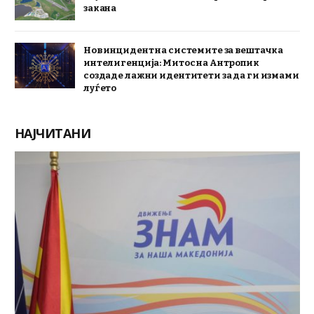
закана
Нов инцидент на системите за вештачка
интелигенција: Митос на Антропик
создаде лажни идентитети за да ги измами
луѓето
НАЈЧИТАНИ