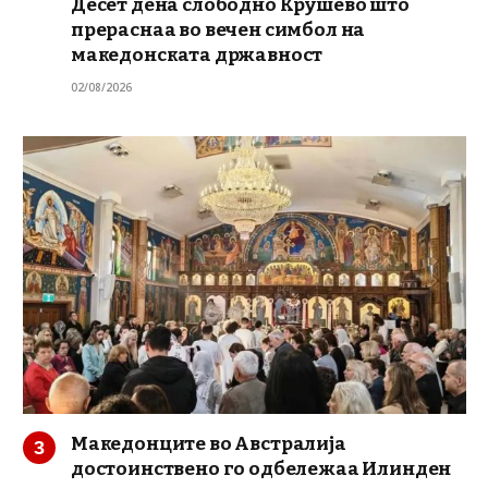
Десет дена слободно Крушево што
прераснаа во вечен симбол на
македонската државност
02/08/2026
Македонците во Австралија
достоинствено го одбележаа Илинден