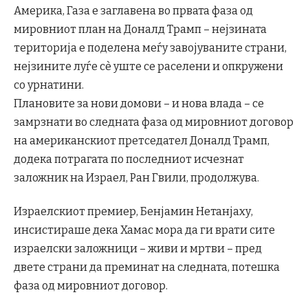
Америка, Газа е заглавена во првата фаза од
мировниот план на Доналд Трамп – нејзината
територија е поделена меѓу завојуваните страни,
нејзините луѓе сè уште се раселени и опкружени
со урнатини.
Плановите за нови домови – и нова влада – се
замрзнати во следната фаза од мировниот договор
на американскиот претседател Доналд Трамп,
додека потрагата по последниот исчезнат
заложник на Израел, Ран Гвили, продолжува.
Израелскиот премиер, Бенјамин Нетанјаху,
инсистираше дека Хамас мора да ги врати сите
израелски заложници – живи и мртви – пред
двете страни да преминат на следната, потешка
фаза од мировниот договор.