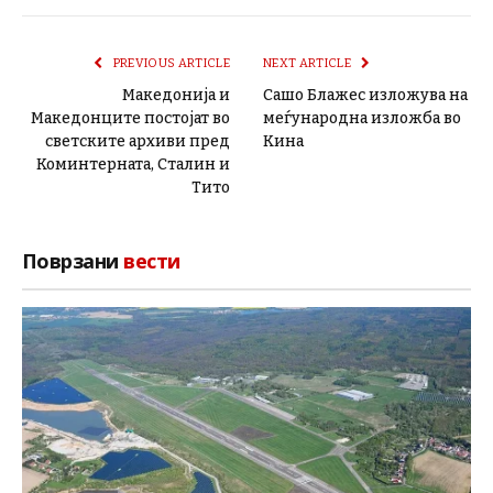
PREVIOUS ARTICLE
NEXT ARTICLE
Македонија и
Сашо Блажес изложува на
Македонците постојат во
меѓународна изложба во
светските архиви пред
Кина
Коминтерната, Сталин и
Тито
Поврзани
вести