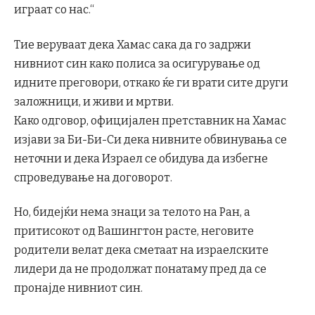
играат со нас.“
Тие веруваат дека Хамас сака да го задржи
нивниот син како полиса за осигурување од
идните преговори, откако ќе ги врати сите други
заложници, и живи и мртви.
Како одговор, официјален претставник на Хамас
изјави за Би-Би-Си дека нивните обвинувања се
неточни и дека Израел се обидува да избегне
спроведување на договорот.
Но, бидејќи нема знаци за телото на Ран, а
притисокот од Вашингтон расте, неговите
родители велат дека сметаат на израелските
лидери да не продолжат понатаму пред да се
пронајде нивниот син.