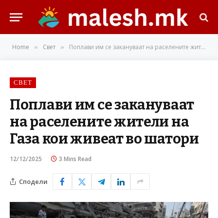
Home
Свет
Поплави им се закануваат на раселените жители на Газа кои живеат во шатори
»
»
СВЕТ
Поплави им се закануваат
на раселените жители на
Газа кои живеат во шатори
12/12/2025
3 Mins Read
Сподели