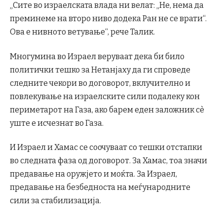
„Сите во израелската влада ни велат: „Не, нема да
преминеме на второ ниво додека Ран не се врати“.
Ова е нивното ветување“, рече Талик.
Многумина во Израел веруваат дека би било
политички тешко за Нетанјаху да ги спроведе
следните чекори во договорот, вклучително и
повлекување на израелските сили подалеку кон
периметарот на Газа, ако барем еден заложник сè
уште е исчезнат во Газа.
И Израел и Хамас се соочуваат со тешки отстапки
во следната фаза од договорот. За Хамас, тоа значи
предавање на оружјето и моќта. За Израел,
предавање на безбедноста на меѓународните
сили за стабилизација.