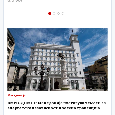
08/08/2026
07
Македонија
ВМРО-ДПМНЕ: Македонија поставува темели за
енергетска независност и зелена транзиција