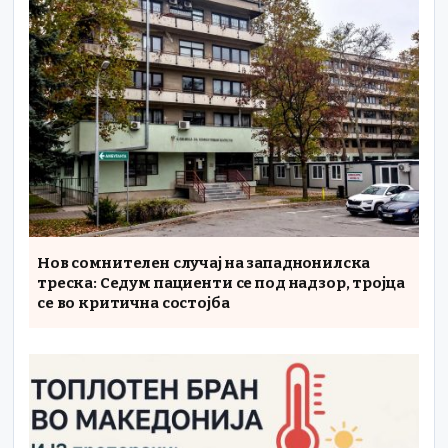
Нов сомнителен случај на западнонилска
треска: Седум пациенти се под надзор, тројца
се во критична состојба