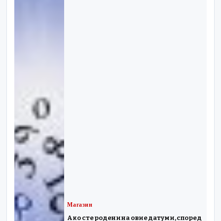
Магазин
Ако сте родени на овие датуми, според