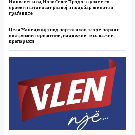
Николоски од Ново Село: Продолжуваме со
проекти што носат развој и подобар живот за
граѓаните
Цела Македонија под портокалов аларм поради
екстремни горештини, надлежните со важни
препораки