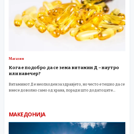
Магазин
Кога е подобро да се зема витамин Д – наутро
или навечер?
Витаминот Д е неопходен за здравјето, но често е тешко да се
внесе доволно само од храна, поради што додатоците…
МАКЕДОНИЈА