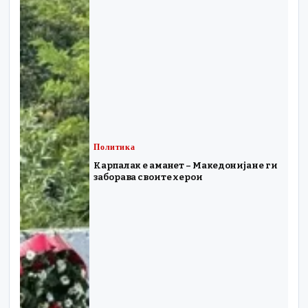
Политика
Карпалак е аманет – Македонија не ги
заборава своите херои