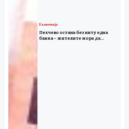
Економија
Пехчево остана без ниту една
банка – жителите мора да
патуваат до соседните Берово и
Делчево