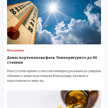
Македонија
Денес портокалова фаза: Температурите до 40
степени
Многу топло време со високи температури и мала до умерена
облачност денеска ја очекува Македонија. Активно е
портокаловото ниво на…