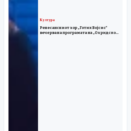
Култура
Ренесансниот хор „Готик Војсис“
вечерва на програмата на „Охридско
лето“