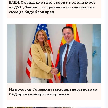
ВЛЕН: Охридскиот договор не е сопственост
на ДУИ, Законот за правична застапеност не
смее да биде блокиран
Николоски: Го зајакнуваме партнерството со
САД преку конкретни проекти