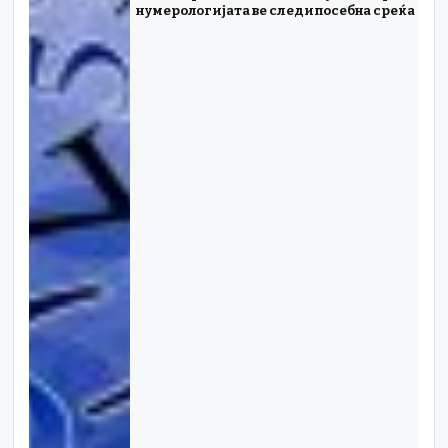
нумерологијата ве следи посебна среќа