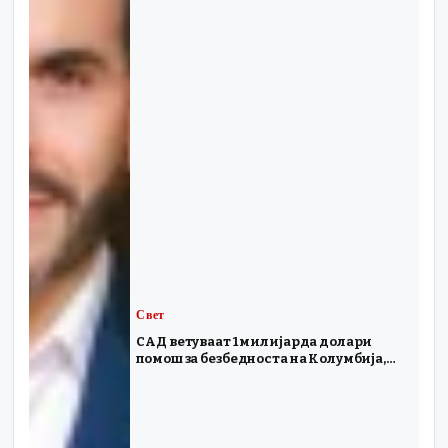
Свет
САД ветуваат 1 милијарда долари
помош за безбедноста на Колумбија,
додека новиот претседател ветува
борба против дрогата