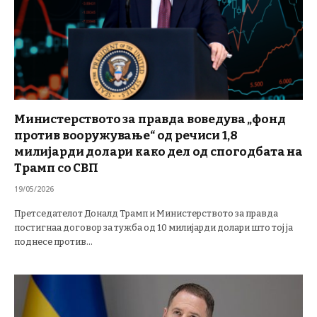
Министерството за правда воведува „фонд
против вооружување“ од речиси 1,8
милијарди долари како дел од спогодбата на
Трамп со СВП
19/05/2026
Претседателот Доналд Трамп и Министерството за правда
постигнаа договор за тужба од 10 милијарди долари што тој ја
поднесе против…