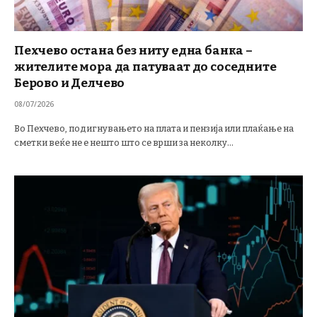
Пехчево остана без ниту една банка –
жителите мора да патуваат до соседните
Берово и Делчево
08/07/2026
Во Пехчево, подигнувањето на плата и пензија или плаќање на
сметки веќе не е нешто што се врши за неколку…