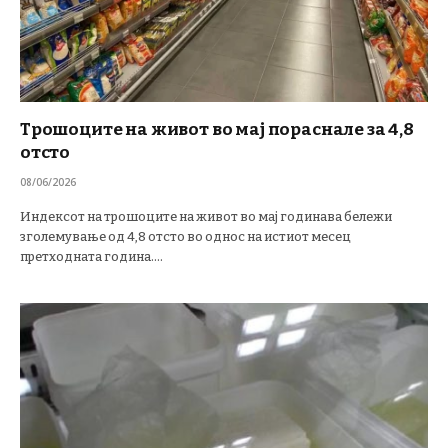
Трошоците на живот во мај пораснале за 4,8
отсто
08/06/2026
Индексот на трошоците на живот во мај годинава бележи
зголемување од 4,8 отсто во однос на истиот месец
претходната година.…