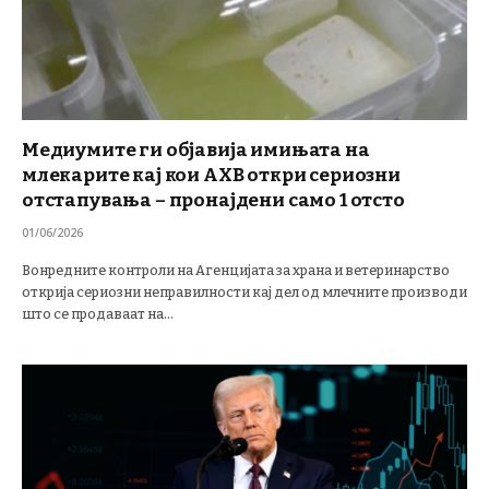
Медиумите ги објавија имињата на
млекарите кај кои АХВ откри сериозни
отстапувања – пронајдени само 1 отсто
01/06/2026
Вонредните контроли на Агенцијата за храна и ветеринарство
открија сериозни неправилности кај дел од млечните производи
што се продаваат на…