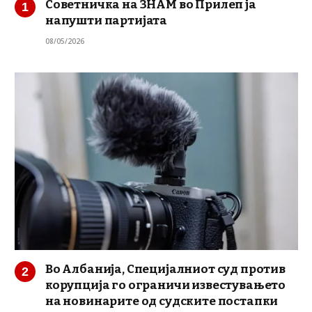
Советничка на ЗНАМ во Прилеп ја
напушти партијата
08/05/2026
Во Албанија, Специјалниот суд против
корупција го ограничи известувањето
на новинарите од судските постапки