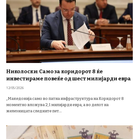
Николоски: Само за коридорот 8 ќе
инвестираме повеќе од шест милијарди евра
12/05/2026
„Македонија само во патна инфраструктура на Коридорот 8
моментно вложува 2,1 милијарди евра, а во делот на
железницата следните пет…