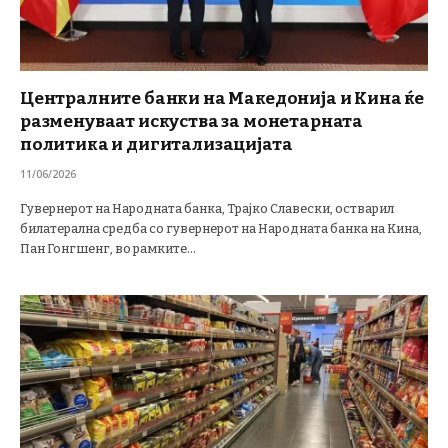
Централните банки на Македонија и Кина ќе
разменуваат искуства за монетарната
политика и дигитализацијата
11/06/2026
Гувернерот на Народната банка, Трајко Славески, остварил
билатерална средба со гувернерот на Народната банка на Кина,
Пан Гонгшенг, во рамките…