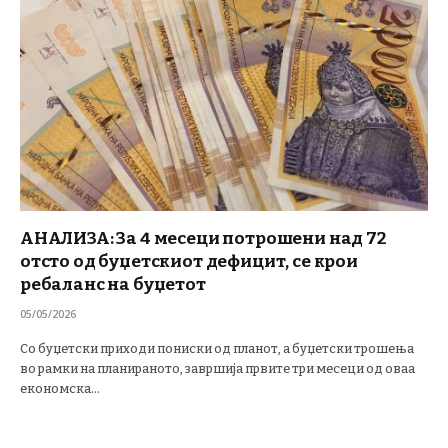
АНАЛИЗА: За 4 месеци потрошени над 72
отсто од буџетскиот дефицит, се крои
ребаланс на буџетот
05/05/2026
Со буџетски приходи пониски од планот, а буџетски трошења
во рамки на планираното, завршија првите три месеци од оваа
економска…