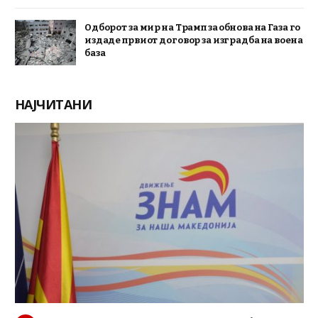
Одборот за мир на Трамп за обнова на Газа го
издаде првиот договор за изградба на воена
база
НАЈЧИТАНИ