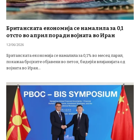
Британската економија се намалила за 0,1
отсто во април поради војната во Иран
12/06/2026
Британската економија се намалила за 0,1% во месец парил,
покажаа бројките објавени во петок, бидејќи влијанијата од
војната во Иран…