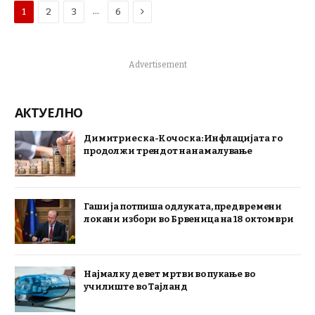
Next
…
1
2
3
6
Advertisement
АКТУЕЛНО
Димитриеска-Кочоска: Инфлацијата го
продолжи трендот на намалување
Гаши ја потпиша одлуката, предвремени
локани избори во Брвеница на 18 октомври
Најмалку девет мртви во пукање во
училиште во Тајланд