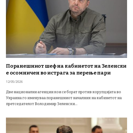
Поранешниот шеф на кабинетот на Зеленски
е осомничен во истрага за перење пари
12/05/2026
Две национални агенции кои се борат против корупцијата во
Украина го именуваа поранешниот началник на кабинетот на
претседателот Володимир Зеленски…