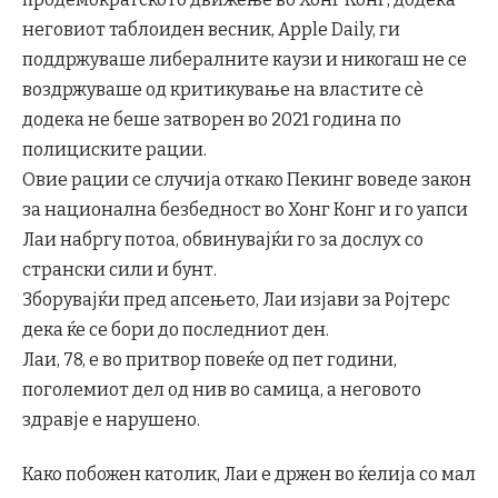
неговиот таблоиден весник, Apple Daily, ги
поддржуваше либералните каузи и никогаш не се
воздржуваше од критикување на властите сè
додека не беше затворен во 2021 година по
полициските рации.
Овие рации се случија откако Пекинг воведе закон
за национална безбедност во Хонг Конг и го уапси
Лаи набргу потоа, обвинувајќи го за дослух со
странски сили и бунт.
Зборувајќи пред апсењето, Лаи изјави за Ројтерс
дека ќе се бори до последниот ден.
Лаи, 78, е во притвор повеќе од пет години,
поголемиот дел од нив во самица, а неговото
здравје е нарушено.
Како побожен католик, Лаи е држен во ќелија со мал