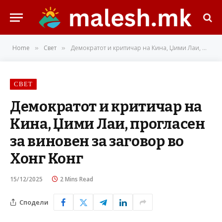
Home
Свет
Демократот и критичар на Кина, Џими Лаи, прогласен за виновен за заговор во Хонг Конг
»
»
СВЕТ
Демократот и критичар на
Кина, Џими Лаи, прогласен
за виновен за заговор во
Хонг Конг
15/12/2025
2 Mins Read
Сподели