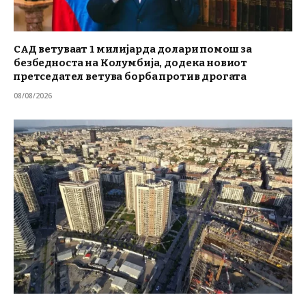
САД ветуваат 1 милијарда долари помош за
безбедноста на Колумбија, додека новиот
претседател ветува борба против дрогата
08/08/2026