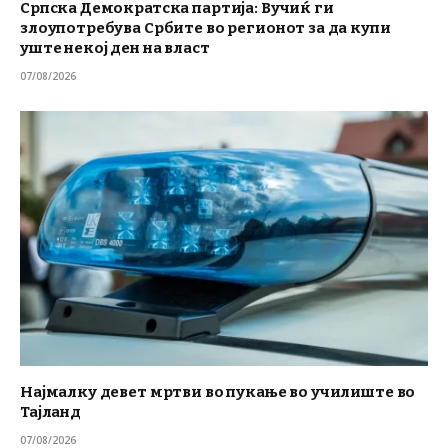
Српска Демократска партија: Вучиќ ги
злоупотребува Србите во регионот за да купи
уште некој ден на власт
07/08/2026
Најмалку девет мртви во пукање во училиште во
Тајланд
07/08/2026