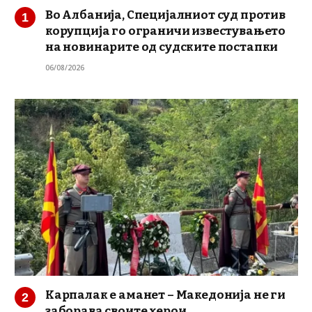
Во Албанија, Специјалниот суд против
корупција го ограничи известувањето
на новинарите од судските постапки
06/08/2026
Карпалак е аманет – Македонија не ги
заборава своите херои