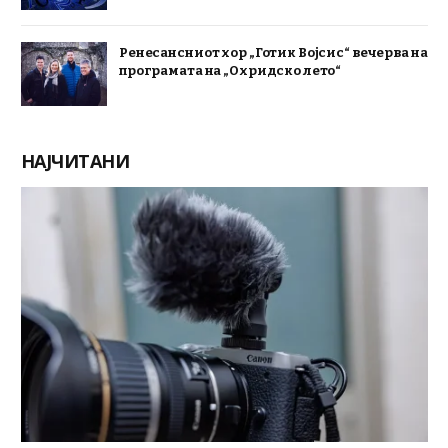
Ренесансниот хор „Готик Војсис“ вечерва на
програмата на „Охридско лето“
НАЈЧИТАНИ