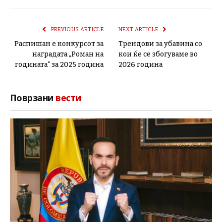
PREVIOUS ARTICLE
NEXT ARTICLE
Распишан е конкурсот за
Трендови за убавина со
наградата „Роман на
кои ќе се збогуваме во
годината“ за 2025 година
2026 година
Поврзани
вести