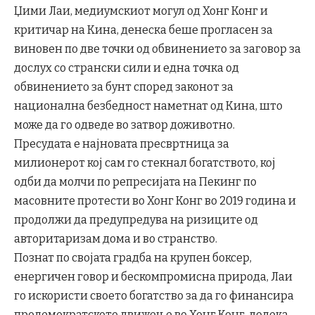
Џими Лаи, медиумскиот могул од Хонг Конг и
критичар на Кина, денеска беше прогласен за
виновен по две точки од обвинението за заговор за
дослух со странски сили и една точка од
обвинението за бунт според законот за
национална безбедност наметнат од Кина, што
може да го одведе во затвор доживотно.
Пресудата е најновата пресвртница за
милионерот кој сам го стекнал богатството, кој
одби да молчи по репресијата на Пекинг по
масовните протести во Хонг Конг во 2019 година и
продолжи да предупредува на ризиците од
авторитаризам дома и во странство.
Познат по својата градба на крупен боксер,
енергичен говор и бескомпромисна природа, Лаи
го искористи своето богатство за да го финансира
продемократското движење во Хонг Конг, додека