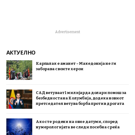
Advertisement
АКТУЕЛНО
Карпалак е аманет – Македонија не ги
заборава своите херои
САД ветуваат 1 милијарда долари помош за
безбедноста на Колумбија, додека новиот
претседател ветува борба против дрогата
Ако сте родени на овие датуми, според
нумерологијата ве следи посебна среќа