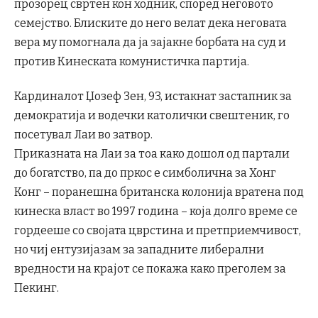
прозорец свртен кон ходник, според неговото
семејство. Блиските до него велат дека неговата
вера му помогнала да ја зајакне борбата на суд и
против Кинеската комунистичка партија.
Кардиналот Џозеф Зен, 93, истакнат застапник за
демократија и водечки католички свештеник, го
посетувал Лаи во затвор.
Приказната на Лаи за тоа како дошол од партали
до богатство, па до пркос е симболична за Хонг
Конг – поранешна британска колонија вратена под
кинеска власт во 1997 година – која долго време се
гордееше со својата цврстина и претприемчивост,
но чиј ентузијазам за западните либерални
вредности на крајот се покажа како преголем за
Пекинг.