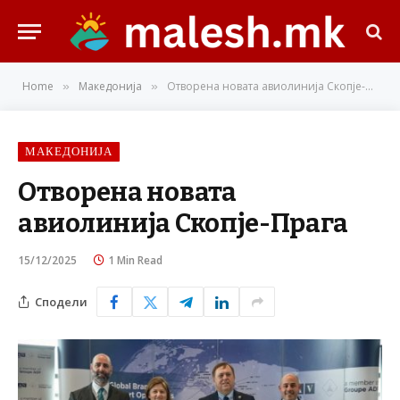
Home
Македонија
Отворена новата авиолинија Скопје-Прага
»
»
МАКЕДОНИЈА
Отворена новата
авиолинија Скопје-Прага
15/12/2025
1 Min Read
Сподели