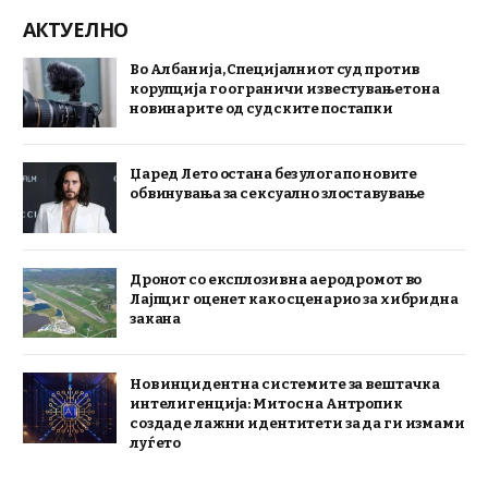
АКТУЕЛНО
Во Албанија, Специјалниот суд против
корупција го ограничи известувањето на
новинарите од судските постапки
Џаред Лето остана без улога по новите
обвинувања за сексуално злоставување
Дронот со експлозив на аеродромот во
Лајпциг оценет како сценарио за хибридна
закана
Нов инцидент на системите за вештачка
интелигенција: Митос на Антропик
создаде лажни идентитети за да ги измами
луѓето