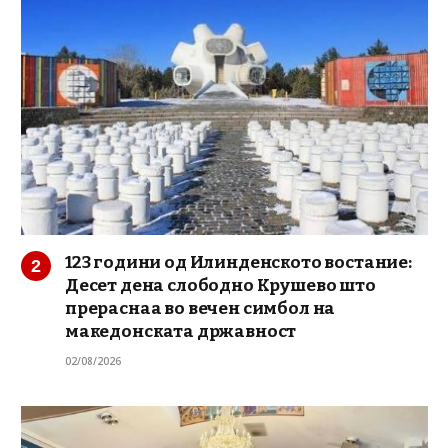
123 години од Илинденското востание:
Десет дена слободно Крушево што
прераснаа во вечен симбол на
македонската државност
02/08/2026