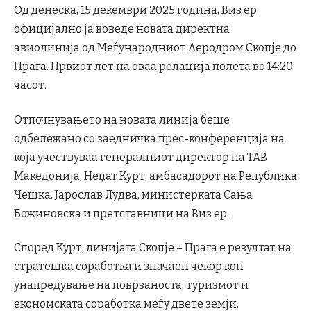
Од денеска, 15 декември 2025 година, Виз ер
официјално ја воведе новата директна
авиолинија од Меѓународниот Аеродром Скопје до
Прага. Првиот лет на оваа релација полета во 14:20
часот.
Отпочнувањето на новата линија беше
одбележано со заедничка прес-конференција на
која учествуваа генералниот директор на ТАВ
Македонија, Неџат Курт, амбасадорот на Република
Чешка, Јарослав Лудва, министерката Сања
Божиновска и претставници на Виз ер.
Според Курт, линијата Скопје – Прага е резултат на
стратешка соработка и значаен чекор кон
унапредување на поврзаноста, туризмот и
економската соработка меѓу двете земји.