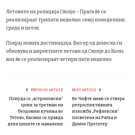
Летовите на релација Скопје – Прага ќе се
реализираат трипати неделно, секој понеделник,
среда и петок.
Покрај новата дестинација, Виз ер од денеска ги
обновува и директните летови од Скопје до Келн,
кои ќе се реализираат четири пати неделно.
PREVIOUS ARTICLE
NEXT ARTICLE
Понуда со „астрономски“
Во Чифте амам се отвора
цени за третман на
ретроспективната
бездомни кучиња во
изложба „Рефлексии“
Тетово, Касами се правда
посветена на Ратка и
дека цените се намалени
Димче Протугер