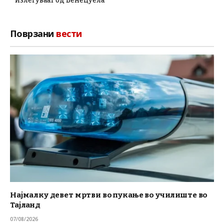
излегуваат од Венецуела
Поврзани
вести
Најмалку девет мртви во пукање во училиште во
Тајланд
07/08/2026