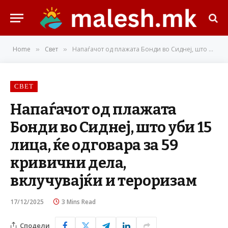
Home
Свет
Напаѓачот од плажата Бонди во Сиднеј, што уби 15 лица, ќе одговара за 59 кривични дела, вклучувајќи и тероризам
»
»
СВЕТ
Напаѓачот од плажата
Бонди во Сиднеј, што уби 15
лица, ќе одговара за 59
кривични дела,
вклучувајќи и тероризам
17/12/2025
3 Mins Read
Сподели