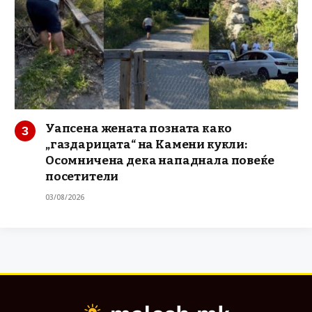
Уапсена жената позната како
„газдарицата“ на Камени кукли:
Осомничена дека нападнала повеќе
посетители
03/08/2026