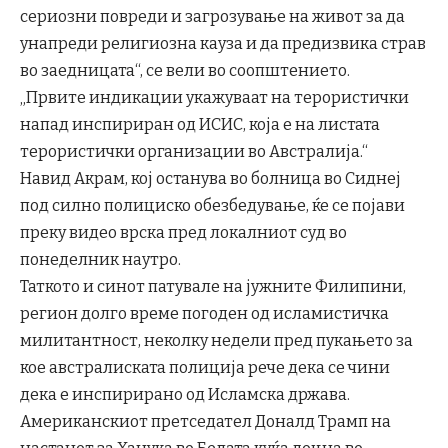
сериозни повреди и загрозување на живот за да
унапреди религиозна кауза и да предизвика страв
во заедницата“, се вели во соопштението.
„Првите индикации укажуваат на терористички
напад инспириран од ИСИС, која е на листата
терористички организации во Австралија.“
Навид Акрам, кој останува во болница во Сиднеј
под силно полициско обезбедување, ќе се појави
преку видео врска пред локалниот суд во
понеделник наутро.
Таткото и синот патувале на јужните Филипини,
регион долго време погоден од исламистичка
милитантност, неколку недели пред пукањето за
кое австралиската полиција рече дека се чини
дека е инспирирано од Исламска држава.
Американскиот претседател Доналд Трамп на