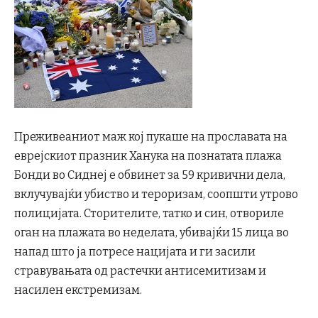
Преживеаниот маж кој пукаше на прославата на
еврејскиот празник Ханука на познатата плажа
Бонди во Сиднеј е обвинет за 59 кривични дела,
вклучувајќи убиство и тероризам, соопшти утрово
полицијата. Сторителите, татко и син, отвориле
оган на плажата во неделата, убивајќи 15 лица во
напад што ја потресе нацијата и ги засили
стравувањата од растечки антисемитизам и
насилен екстремизам.