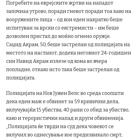
Погребите на еврејските жртви на нападот
започнаа утрово, поради гневот поради тоа како на
вооружените лица – од кои еден накратко беше
испитуван за врски со екстремисти – им беше
дозволен пристап до моќно огнено оружје.
Саџид Акрам, 50, беше застрелан од полицијата на
местото на настанот, додека неговиот 24-годишен
син Навид Акрам излезе од кома во вчера
попладне, откако исто така беше застрелан од
полицијата.
Полицијата на Нов Јужен Велс во среда соопшти
дека еден маж е обвинет за 59 кривични дела,
вклучувајќи 15 убиства, 40 рани со обид за убиство,
како и терористички напад и други обвиненија.
„Полицијата ќе тврди на суд дека човекот се
вклучил во однесување кое предизвикало смрт,