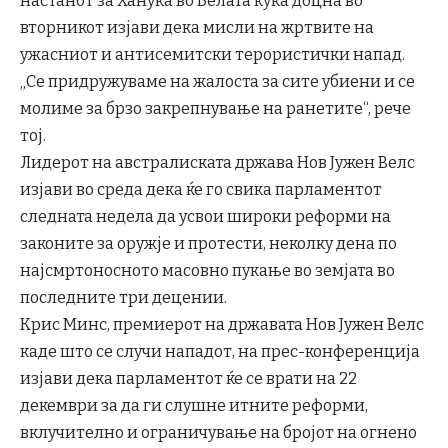
настанот за Ханука во Белата куќа доцна во
вторникот изјави дека мисли на жртвите на
ужасниот и антисемитски терористички напад.
„Се придружуваме на жалоста за сите убиени и се
молиме за брзо закрепнување на ранетите“, рече
тој.
Лидерот на австралиската држава Нов Јужен Велс
изјави во среда дека ќе го свика парламентот
следната недела да усвои широки реформи на
законите за оружје и протести, неколку дена по
најсмртоносното масовно пукање во земјата во
последните три децении.
Крис Минс, премиерот на државата Нов Јужен Велс
каде што се случи нападот, на прес-конференција
изјави дека парламентот ќе се врати на 22
декември за да ги слушне итните реформи,
вклучително и ограничување на бројот на огнено