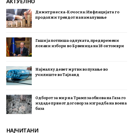
АКТУЕЛНО
Димитриеска-Кочоска: Инфлацијата го
продолжи трендот на намалување
Гаши ја потпиша одлуката, предвремени
локани избори во Брвеница на 18 октомври
Најмалку девет мртви во пукање во
училиште во Тајланд
Одборот за мир на Трамп за обнова на Газа го
издаде првиот договор за изградба на воена
база
НАЈЧИТАНИ