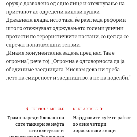
оружје дозволено од едно лице и отежнување на
пристапот до одредени видови пушки.
Државната влада, исто така, ќе разгледа реформи
што го отежнуваат одржувањето големи улични
протести по терористичките настани, со цел да се
спречат понатамошни тензии.
„Имаме монументална задача пред нас. Таа е
огромна“, рече тој. „Огромна е одговорноста да ја
обединиме заедницата. Мислам дека ни треба
лето на смиреност и заедништво, а не на поделби.“
PREVIOUS ARTICLE
NEXT ARTICLE
Трамп нареди блокада на
Најздравите луѓе се раѓаат
сите танкери за нафта
во овие четири
што влегуваат и
хороскопски знаци