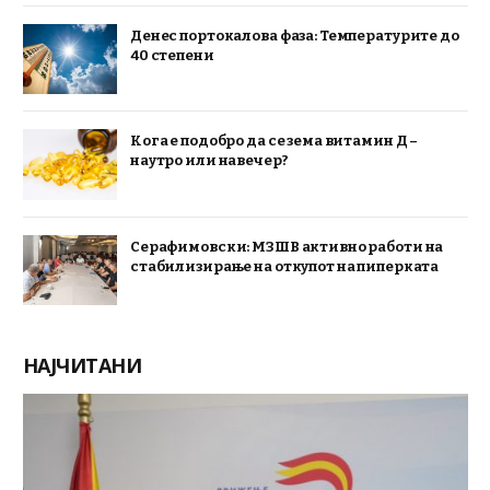
Денес портокалова фаза: Температурите до
40 степени
Кога е подобро да се зема витамин Д –
наутро или навечер?
Серафимовски: МЗШВ активно работи на
стабилизирање на откупот на пиперката
НАЈЧИТАНИ