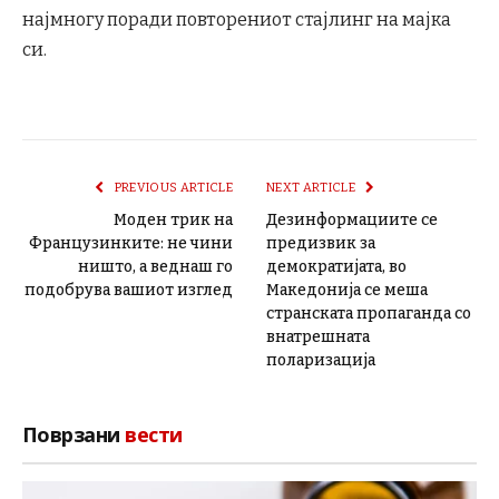
најмногу поради повторениот стајлинг на мајка
си.
PREVIOUS ARTICLE
NEXT ARTICLE
Моден трик на
Дезинформациите се
Французинките: не чини
предизвик за
ништо, а веднаш го
демократијата, во
подобрува вашиот изглед
Македонија се меша
странската пропаганда со
внатрешната
поларизација
Поврзани
вести