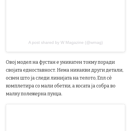
A post shared by W Magazine (@wmag)
Овој модел на фустан е уникатен токму поради
својата едноставност. Нема никакви други детали,
освен што ја следи линијата на телото, Епл сè
комплетира со мали обетки, а косата ја собра во
малку полежерна пунџа.