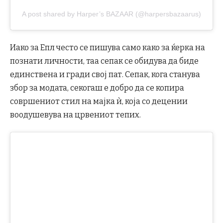
A post shared by Harper’s BAZAAR (@harpersbazaarus)
Иако за Епл често се пишува само како за ќерка на
познати личности, таа сепак се обидува да биде
единствена и гради свој пат. Сепак, кога станува
збор за модата, секогаш е добро да се копира
совршениот стил на мајка ѝ, која со децении
воодушевува на црвениот тепих.