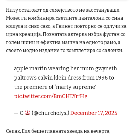
Ниту остатокот од семејството не заостануваше.
Мозес ги комбинира светлите панталони со сина
кошула и сиво сако, а Гвинет повторно се одлучи за
црна креација. Познатата актерка избра фустан со
голем шлиц и ефектна машна на едното рамо, а
своето модно издание го комплетира со салонки.
apple martin wearing her mum gwyneth
paltrow’s calvin klein dress from 1996 to
the premiere of ‘marty supreme’
pic.twitter.com/BmCHLYrfHg
— C
(@churchofysl)
December 17, 2025
Сепак, Епл беше главната ѕвезда на вечерта,