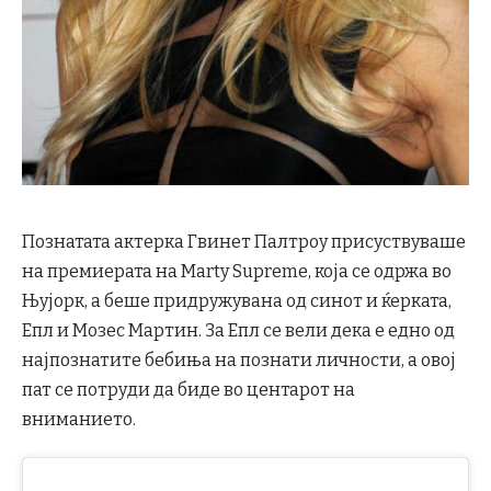
Познатата актерка Гвинет Палтроу присуствуваше
на премиерата на Marty Supreme, која се одржа во
Њујорк, а беше придружувана од синот и ќерката,
Епл и Мозес Мартин. За Епл се вели дека е едно од
најпознатите бебиња на познати личности, а овој
пат се потруди да биде во центарот на
вниманието.