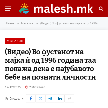
Home
Магазин
(Видео) Во фустанот на мајка ѝ од 1996 година таа покажа дека е најубавото бебе на познати личности
»
»
МАГАЗИН
(Видео) Во фустанот на
мајка ѝ од 1996 година таа
покажа дека е најубавото
бебе на познати личности
17/12/2025
2 Mins Read
Сподели