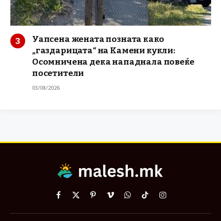
Уапсена жената позната како
„газдарицата“ на Камени кукли:
Осомничена дека нападнала повеќе
посетители
03/08/2026
Facebook
X
Pinterest
Vimeo
WhatsApp
TikTok
Instagram
(Twitter)