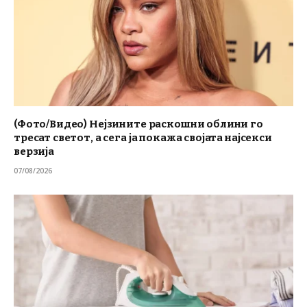
(Фото/Видео) Нејзините раскошни облини го
тресат светот, а сега ја покажа својата најсекси
верзија
07/08/2026