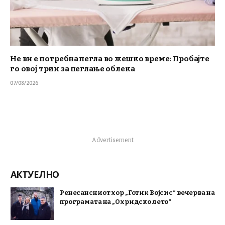
Не ви е потребна пегла во жешко време: Пробајте
го овој трик за пеглање облека
07/08/2026
Advertisement
АКТУЕЛНО
Ренесансниот хор „Готик Војсис“ вечерва на
програмата на „Охридско лето“