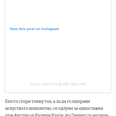
View this post on Instagram
A post shared by Bustle (@bustle)
Епл го стори токму тоа, а за да го направи
искуството комплетно, се одлучи за едноставен
црн фустан од Калвин Клајн, кој Гвинет го носеше