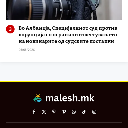
Во Албанија, Специјалниот суд против
корупција го ограничи известувањето
на новинарите од судските постапки
06/08/2026
Facebook
X
Pinterest
Vimeo
WhatsApp
TikTok
Instagram
(Twitter)