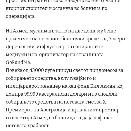
прострелни рани откако наводно во него пукаше
вториот сторител и останува во болница по
операцијата.
На Ахмед, муслиман, татко на две деца, му беше
врачен чек на неговиот болнички кревет од Закери
Дерењовски, инфлуенсер на социјалните
медиуми и ко-организатор на страницата
GoFundMe.
Повеќе од 43.000 луѓе ширум светот придонесоа за
собирањето средства, вклучувајќи го и
милијардерот менаџер на хеџ фонд Бил Акман, кој
донира 99.999 австралиски долари и го сподели
собирањето средства на неговата сметка X.
Премиерот на Австралија и државниот премиер
го посетија Ахмед во болница за да ја пофалат
неговата храброст.