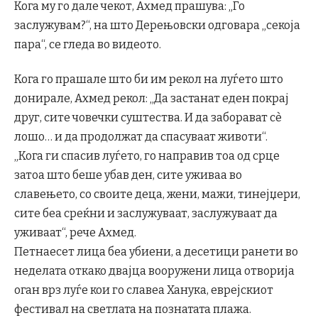
Кога му го дале чекот, Ахмед прашува: „Го
заслужувам?“, на што Дерењовски одговара „секоја
пара“, се гледа во видеото.
Кога го прашале што би им рекол на луѓето што
донирале, Ахмед рекол: „Да застанат еден покрај
друг, сите човечки суштества. И да заборават сè
лошо… и да продолжат да спасуваат животи“.
„Кога ги спасив луѓето, го направив тоа од срце
затоа што беше убав ден, сите уживаа во
славењето, со своите деца, жени, мажи, тинејџери,
сите беа среќни и заслужуваат, заслужуваат да
уживаат“, рече Ахмед.
Петнаесет лица беа убиени, а десетици ранети во
неделата откако двајца вооружени лица отворија
оган врз луѓе кои го славеа Ханука, еврејскиот
фестивал на светлата на познатата плажа.