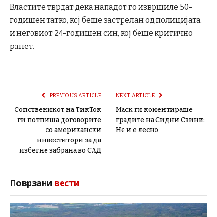
Властите тврдат дека нападот го извршиле 50-
годишен татко, кој беше застрелан од полицијата,
и неговиот 24-годишен син, кој беше критично
ранет.
PREVIOUS ARTICLE
NEXT ARTICLE
Сопственикот на ТикТок
Маск ги коментираше
ги потпиша договорите
градите на Сидни Свини:
со американски
Не и е лесно
инвеститори за да
избегне забрана во САД
Поврзани
вести