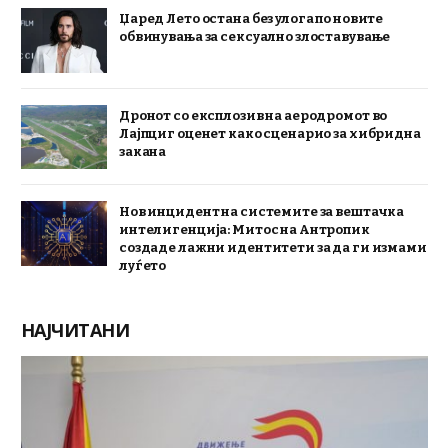
Џаред Лето остана без улога по новите
обвинувања за сексуално злоставување
Дронот со експлозив на аеродромот во
Лајпциг оценет како сценарио за хибридна
закана
Нов инцидент на системите за вештачка
интелигенција: Митос на Антропик
создаде лажни идентитети за да ги измами
луѓето
НАЈЧИТАНИ