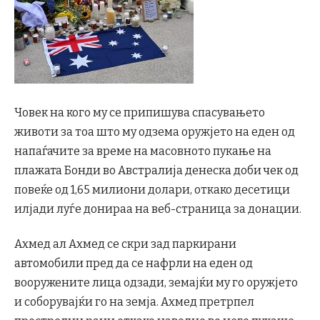
Човек на кого му се припишува спасувањето
животи за тоа што му одзема оружјето на еден од
напаѓачите за време на масовното пукање на
плажата Бонди во Австралија денеска доби чек од
повеќе од 1,65 милиони долари, откако десетици
илјади луѓе донираа на веб-страница за донации.
Ахмед ал Ахмед се скри зад паркирани
автомобили пред да се нафрли на еден од
вооружените лица одзади, земајќи му го оружјето
и соборувајќи го на земја. Ахмед претрпел