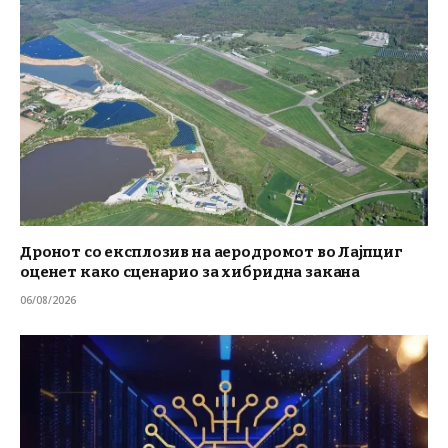
Дронот со експлозив на аеродромот во Лајпциг
оценет како сценарио за хибридна закана
06/08/2026