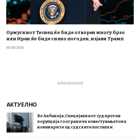
Ормускиот Теснец ќе биде отворен многу брзо
или Иран ќе биде силно погоден, изјави Трамп
05/08/2026
Advertisement
АКТУЕЛНО
Во Албанија, Специјалниот суд против
корупција го ограничи известувањето на
новинарите од судските постапки