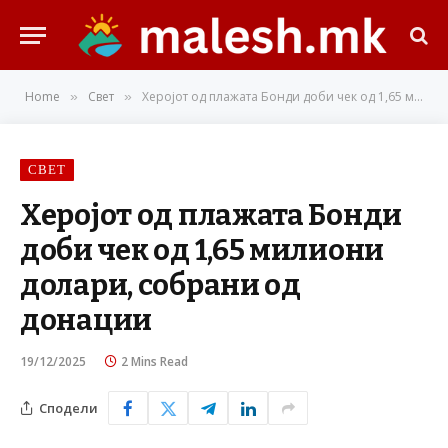
Home
Свет
Херојот од плажата Бонди доби чек од 1,65 милиони долари, собрани од донации
»
»
СВЕТ
Херојот од плажата Бонди
доби чек од 1,65 милиони
долари, собрани од
донации
19/12/2025
2 Mins Read
Сподели