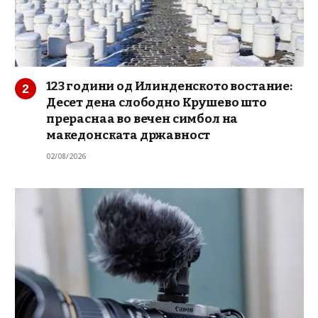
123 години од Илинденското востание:
Десет дена слободно Крушево што
прераснаа во вечен симбол на
македонската државност
02/08/2026