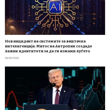
Нов инцидент на системите за вештачка
интелигенција: Митос на Антропик создаде
лажни идентитети за да ги измами луѓето
06/08/2026