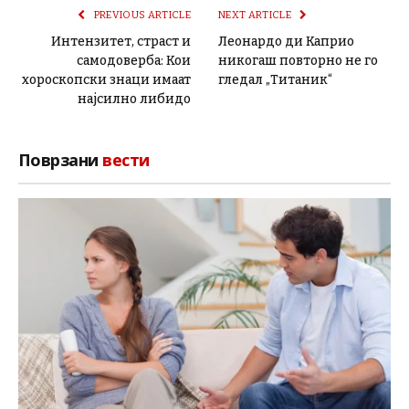
PREVIOUS ARTICLE
NEXT ARTICLE
Интензитет, страст и
Леонардо ди Каприо
самодоверба: Кои
никогаш повторно не го
хороскопски знаци имаат
гледал „Титаник“
најсилно либидо
Поврзани
вести