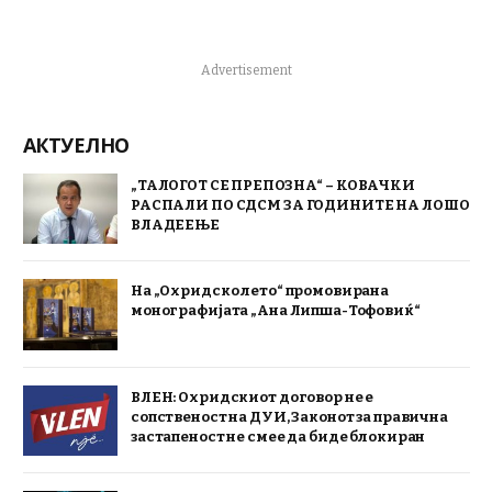
Advertisement
АКТУЕЛНО
„ТАЛОГОТ СЕ ПРЕПОЗНА“ – КОВАЧКИ
РАСПАЛИ ПО СДСМ ЗА ГОДИНИТЕ НА ЛОШО
ВЛАДЕЕЊЕ
На „Охридско лето“ промовирана
монографијата „Ана Липша-Тофовиќ“
ВЛЕН: Охридскиот договор не е
сопственост на ДУИ, Законот за правична
застапеност не смее да биде блокиран