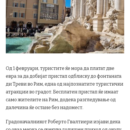
Од 1 февруари, туристите ќе мора да платат две
евра за да добијат пристап одблиску до фонтаната
ди Треви во Рим, една од најпознатите туристички
атракции во градот. Бесплатен пристап ќе имаат
само жителите на Рим, додека разгледување од
далечина ќе остане без надомест.
Градоначалникот Роберто Гвалтиери изјави дека
со оваа мерка се очекува годишен приход од околу