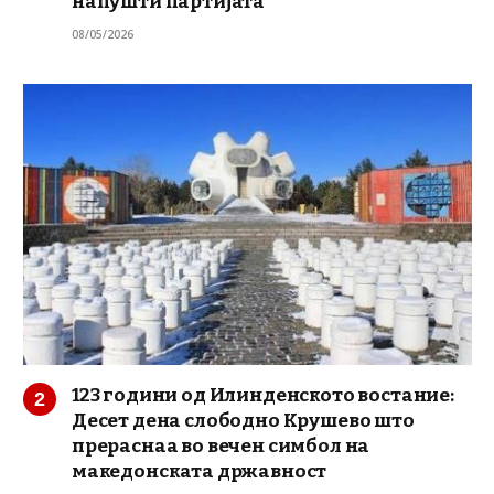
напушти партијата
08/05/2026
123 години од Илинденското востание:
Десет дена слободно Крушево што
прераснаа во вечен симбол на
македонската државност