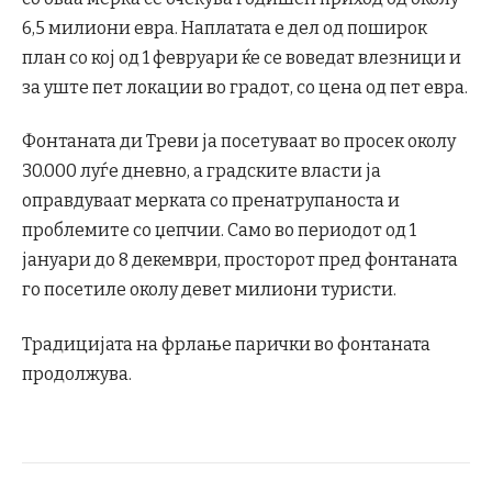
6,5 милиони евра. Наплатата е дел од поширок
план со кој од 1 февруари ќе се воведат влезници и
за уште пет локации во градот, со цена од пет евра.
Фонтаната ди Треви ја посетуваат во просек околу
30.000 луѓе дневно, а градските власти ја
оправдуваат мерката со пренатрупаноста и
проблемите со џепчии. Само во периодот од 1
јануари до 8 декември, просторот пред фонтаната
го посетиле околу девет милиони туристи.
Традицијата на фрлање парички во фонтаната
продолжува.