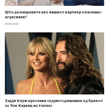
Што да направите ако вашиот партнер е пасивно-
агресивен?
05/08/2026
Хајди Клум прослави седумгодишнина од бракот
со Том Каулиц во топлес