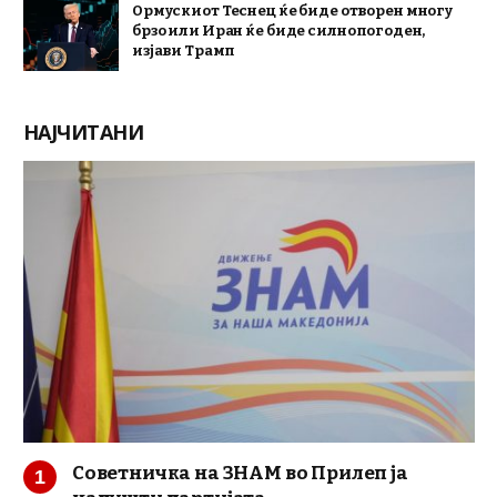
Ормускиот Теснец ќе биде отворен многу
брзо или Иран ќе биде силно погоден,
изјави Трамп
НАЈЧИТАНИ
Советничка на ЗНАМ во Прилеп ја