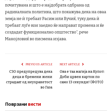
почитувана и што е најдобрата одбрана од
радикалната политика, што покажува дека на оваа
земја не ѝ требаат Расим или Вучиќ, туку дека ѝ
требаат луѓе кои заедно ќе направат промена и ќе
создадат функционално општество“, рече
Манојловиќ во писмена изјава.
PREVIOUS ARTICLE
NEXT ARTICLE
СЗО предупредува дека
Ова е таа магија на Купот:
деца и бремени жени
Доби црвен картон по
страдаат од неухранетост
само 13 секунди! (ФОТО)
во Газа
Поврзани
вести