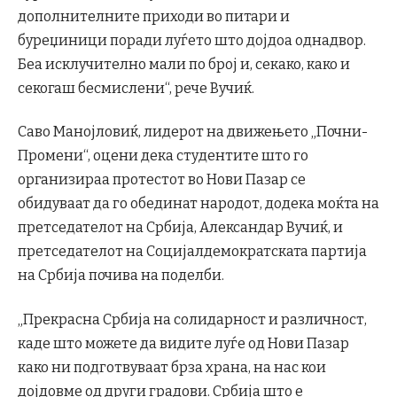
дополнителните приходи во питари и
буреџиници поради луѓето што дојдоа однадвор.
Беа исклучително мали по број и, секако, како и
секогаш бесмислени“, рече Вучиќ.
Саво Манојловиќ, лидерот на движењето „Почни-
Промени“, оцени дека студентите што го
организираа протестот во Нови Пазар се
обидуваат да го обединат народот, додека моќта на
претседателот на Србија, Александар Вучиќ, и
претседателот на Социјалдемократската партија
на Србија почива на поделби.
„Прекрасна Србија на солидарност и различност,
каде што можете да видите луѓе од Нови Пазар
како ни подготвуваат брза храна, на нас кои
дојдовме од други градови. Србија што е