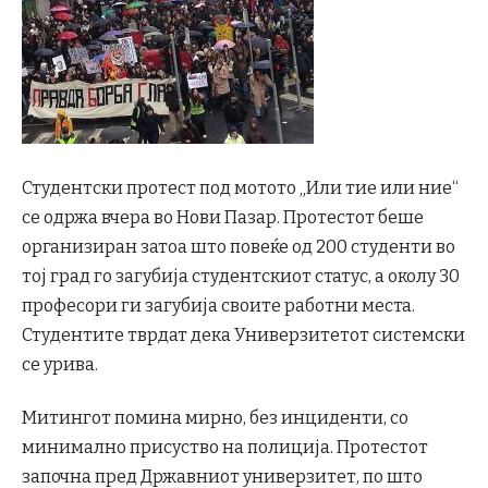
Студентски протест под мотото „Или тие или ние“
се одржа вчера во Нови Пазар. Протестот беше
организиран затоа што повеќе од 200 студенти во
тој град го загубија студентскиот статус, а околу 30
професори ги загубија своите работни места.
Студентите тврдат дека Универзитетот системски
се урива.
Митингот помина мирно, без инциденти, со
минимално присуство на полиција. Протестот
започна пред Државниот универзитет, по што