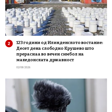
123 години од Илинденското востание:
Десет дена слободно Крушево што
прераснаа во вечен симбол на
македонската државност
02/08/2026