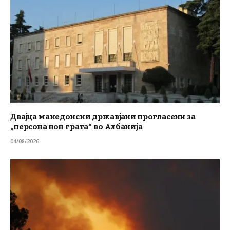
Двајца македонски државјани прогласени за
„персона нон грата“ во Албанија
04/08/2026