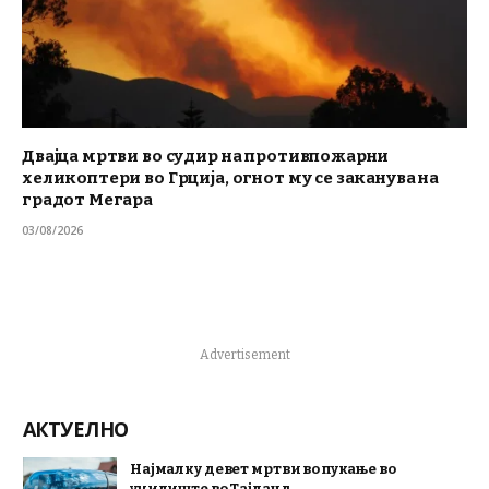
Двајца мртви во судир на противпожарни
хеликоптери во Грција, огнот му се заканува на
градот Мегара
03/08/2026
Advertisement
АКТУЕЛНО
Најмалку девет мртви во пукање во
училиште во Тајланд