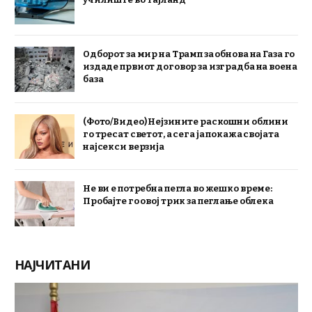
Одборот за мир на Трамп за обнова на Газа го
издаде првиот договор за изградба на воена
база
(Фото/Видео) Нејзините раскошни облини
го тресат светот, а сега ја покажа својата
најсекси верзија
Не ви е потребна пегла во жешко време:
Пробајте го овој трик за пеглање облека
НАЈЧИТАНИ