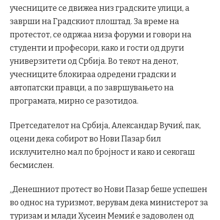
учесниците се движеа низ градските улици, а
заврши на Градскиот плоштад. За време на
протестот, се одржаа низа форуми и говори на
студенти и професори, како и гости од други
универзитети од Србија. Во текот на денот,
учесниците блокираа одредени градски и
автопатски правци, а по завршувањето на
програмата, мирно се разотидоа.
Претседателот на Србија, Александар Вучиќ, пак,
оцени дека собирот во Нови Пазар бил
исклучително мал по бројност и како и секогаш
бесмислен.
„Денешниот протест во Нови Пазар беше успешен
во однос на туризмот, верувам дека министерот за
туризам и млади Хусеин Мемиќ е задоволен од