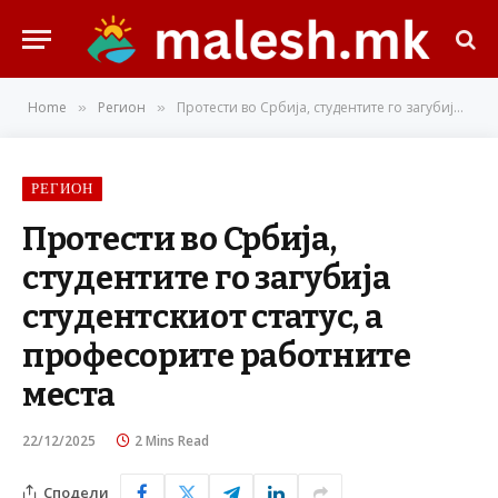
Home
Регион
Протести во Србија, студентите го загубија студентскиот статус, а професорите работните места
»
»
РЕГИОН
Протести во Србија,
студентите го загубија
студентскиот статус, а
професорите работните
места
22/12/2025
2 Mins Read
Сподели