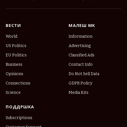
Facebook
X
Pinterest
Vimeo
WhatsApp
TikTok
Instagram
(Twitter)
ВЕСТИ
МАЛЕШ МК
World
Information
US Politics
Advertising
EU Politics
Classified Ads
Business
Contact Info
Opinions
Do Not Sell Data
Connections
GDPR Policy
Science
Media Kits
ПОДДРШКА
Subscriptions