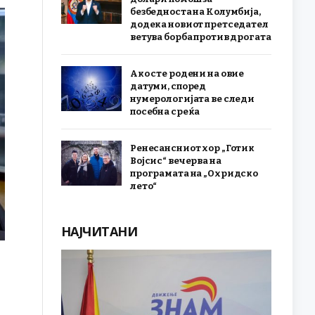
безбедноста на Колумбија,
додека новиот претседател
ветува борба против дрогата
Ако сте родени на овие
датуми, според
нумерологијата ве следи
посебна среќа
Ренесансниот хор „Готик
Војсис“ вечерва на
програмата на „Охридско
лето“
НАЈЧИТАНИ