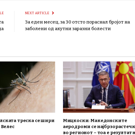
LE
NEXT ARTICLE
та
За еден месец, за 30 отсто пораснал бројот на
да
заболени од акутни заразни болести
лската треска се шири
Мицкоски: Македонските
 Велес
аеродроми се најбрзорастеч
во регионот – тоа е резултат 