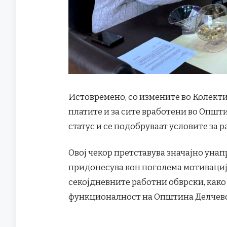
Истовремено, со измените во Колект
платите и за сите вработени во Општ
статус и се подобруваат условите за р
Овој чекор претставува значајно унап
придонесува кон поголема мотивациј
секојдневните работни обврски, како
функционалност на Општина Делчево