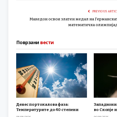
PREVIOUS ARTIC
Македон освои златен медал на Германска
математичка олимпија
Поврзани
вести
Денес портокалова фаза:
Западнони
Температурите до 40 степени
во Скопје и
08/08/2026
06/08/2026