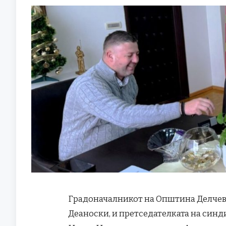
Градоначалникот на Општина Делчево,
Деаноски, и претседателката на син