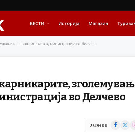
ВЕСТИ
Историја
Магазин
Туриза
мување и за општинската администрација во Делчево
ожарникарите, зголемувањ
инистрација во Делчево
Facebook
X
In
Заследи
(Twitte