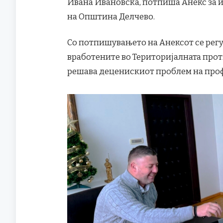
Ивана Ивановска, потпиша Анекс за 
на Општина Делчево.
Со потпишувањето на Анексот се регу
вработените во Територијалната прот
решава деценискиот проблем на про