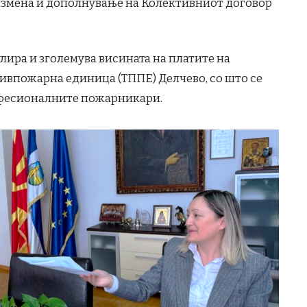
измена и дополнување на Колективниот договор
лира и зголемува висината на платите на
ивпожарна единица (ТППЕ) Делчево, со што се
фесионалните пожарникари.