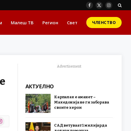
Facebook
X
Instagram
(Twitter)
м
Малеш ТВ
Регион
Свет
ЧЛЕНСТВО
Advertisement
е
АКТУЕЛНО
Карпалак е аманет –
Македонија не ги заборава
своите херои
stagram
САД ветуваат 1 милијарда
r)
долари помош за