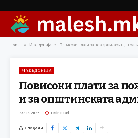
Home
Македонија
Повисоки плати за пожарникарите, зголе
»
»
МАКЕДОНИЈА
Повисоки плати за п
и за општинската адм
28/12/2025
1 Min Read
Сподели