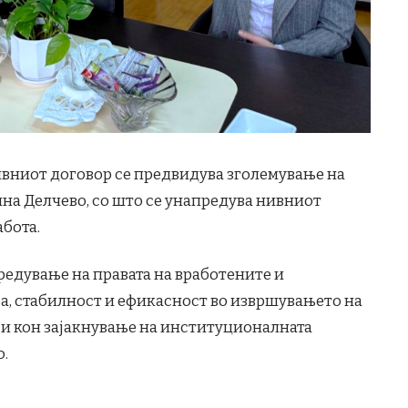
ивниот договор се предвидува зголемување на
ина Делчево, со што се унапредува нивниот
абота.
редување на правата на вработените и
а, стабилност и ефикасност во извршувањето на
 и кон зајакнување на институционалната
.