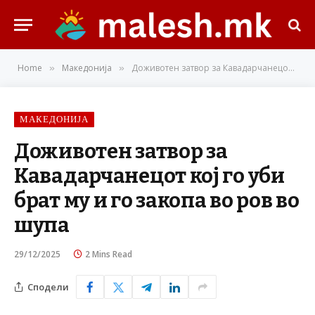
Home
Македонија
Доживотен затвор за Кавадарчанецот кој го уби брат му и го закопа во ров во шупа
»
»
МАКЕДОНИЈА
Доживотен затвор за
Кавадарчанецот кој го уби
брат му и го закопа во ров во
шупа
29/12/2025
2 Mins Read
Сподели