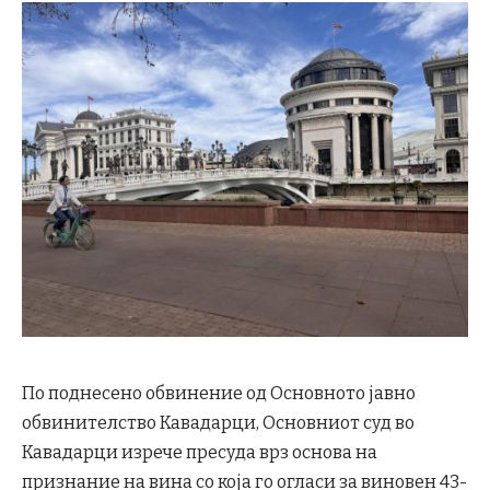
По поднесено обвинение од Основното јавно
обвинителство Кавадарци, Основниот суд во
Кавадарци изрече пресуда врз основа на
признание на вина со која го огласи за виновен 43-