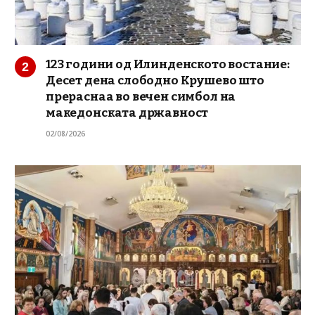
123 години од Илинденското востание:
Десет дена слободно Крушево што
прераснаа во вечен симбол на
македонската државност
02/08/2026