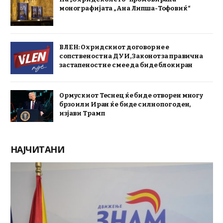
монографијата „Ана Липша-Тофовиќ“
ВЛЕН: Охридскиот договор не е
сопственост на ДУИ, Законот за правична
застапеност не смее да биде блокиран
Ормускиот Теснец ќе биде отворен многу
брзо или Иран ќе биде силно погоден,
изјави Трамп
НАЈЧИТАНИ