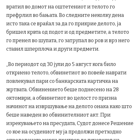
вратил во домот на оштетениот и телото го
префрлил во бањата. Во следните неколку дена
исто така се враќал за да го прикрие делото, ја
бришел крвта од подот и од предметите, а телото
го пренел во шупата, го затрупал во ров и врз него
ставил шперплоча и други предмети.
„Во периодот од 30 јули до 5 август кога било
откриено телото, обвинетиот во повеќе наврати
повлекувал пари со банкарската картичка на
жртвата. Обвинението беше поднесено на 28
октомври, а обвинетиот во целост го призна
начинот на извршување на делото онака како што
беше наведен во обвинителниот акт. При
изрекувањето на пресудата, Судот донесе Решение
со кое на осудениот му ја продолжи претходно