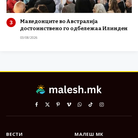
Македонците во Австралија
достоинствено го одбележаа Илинден
03/08/2026
Facebook
X
Pinterest
Vimeo
WhatsApp
TikTok
Instagram
(Twitter)
ВЕСТИ
МАЛЕШ МК