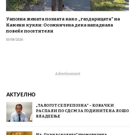
Уапсена жената позната како „газдарицата“ на
Камени кукли: Осомничена дека нападнала
повеќе посетители
03/08/2026
Advertisement
АКТУЕЛНО
„ТАЛОГОТ СЕ ПРЕПОЗНА“ – КОВАЧКИ
РАСПАЛИ ПО СДСМ ЗА ГОДИНИТЕ НА ЛОШО
ВЛАДЕЕЊЕ
На „Охридско лето“ промовирана