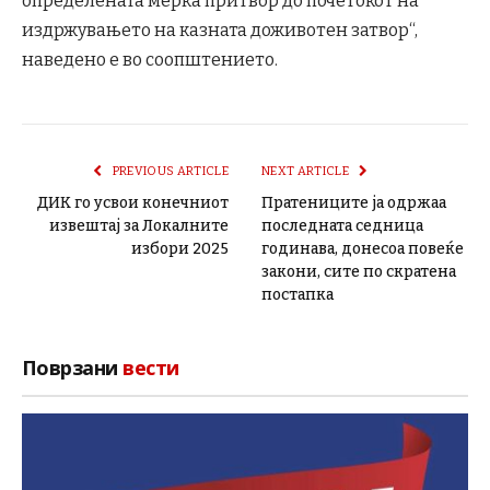
определената мерка притвор до почетокот на
издржувањето на казната доживотен затвор“,
наведено е во соопштението.
PREVIOUS ARTICLE
NEXT ARTICLE
ДИК го усвои конечниот
Пратениците ја одржаа
извештај за Локалните
последната седница
избори 2025
годинава, донесоа повеќе
закони, сите по скратена
постапка
Поврзани
вести