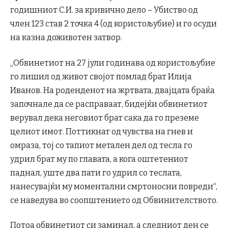
годишниот С.И. за кривично дело – Убиство од
член 123 став 2 точка 4 (од користољубие) и го осуди
на казна доживотен затвор.
„Обвинетиот на 27 јули годинава од користољубие
го лишил од живот својот помлад брат Илија
Иванов. На роденденот на жртвата, двајцата браќа
започнале да се расправаат, бидејќи обвинетиот
верувал дека неговиот брат сака да го преземе
целиот имот. Поттикнат од чувства на гнев и
омраза, тој со тапиот метален дел од тесла го
удрил брат му по главата, а кога оштетениот
паднал, уште два пати го удрил со теслата,
нанесувајќи му моментални смртоносни повреди“,
се наведува во соопштението од Обвинителството.
Потоа обвинетиот си заминал, а следниот ден се