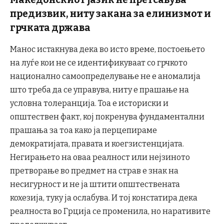
предизвик, ниту закана за елинизмот и
грчката држава
Манос истакнува дека во исто време, постоењето
на луѓе кои не се идентификуваат со грчкото
национално самоопределување не е аномалија
што треба да се управува, ниту е прашање на
условна толеранција. Тоа е историски и
општествен факт, кој покренува фундаментални
прашања за тоа како ја перцепираме
демократијата, правата и коегзистенцијата.
Негирањето на оваа реалност или нејзиното
претворање во предмет на страв е знак на
несигурност и не ја штити општествената
кохезија, туку ја ослабува. И тој констатира дека
реалноста во Грција се променила, но наративите