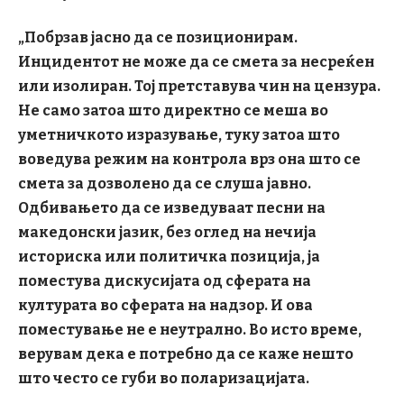
„Побрзав јасно да се позиционирам.
Инцидентот не може да се смета за несреќен
или изолиран. Тој претставува чин на цензура.
Не само затоа што директно се меша во
уметничкото изразување, туку затоа што
воведува режим на контрола врз она што се
смета за дозволено да се слуша јавно.
Одбивањето да се изведуваат песни на
македонски јазик, без оглед на нечија
историска или политичка позиција, ја
поместува дискусијата од сферата на
културата во сферата на надзор. И
ова
поместување не е неутрално.
Во исто време,
верувам дека е потребно да се каже нешто
што често се губи во поларизацијата.