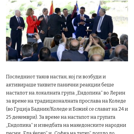
Последниот таков настан, кој ги возбуди и
активираше таквите панични реакции беше
настапот на локалната група „Ендопика“ во Лерин
за време на традиционалната прослава на Коледе
(во Грција Бадник/Коледе и Божиќ се слават на 24 и
25 декември). За време на настапот на групата
„Ендопика“ и изведбата на македонските народни
песни „Ела ќерко“ и „Софка на татко“ дошло до