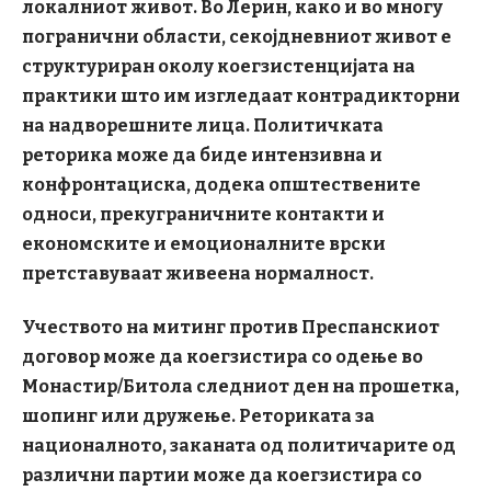
локалниот живот. Во Лерин, како и во многу
погранични области, секојдневниот живот е
структуриран околу коегзистенцијата на
практики што им изгледаат контрадикторни
на надворешните лица. Политичката
реторика може да биде интензивна и
конфронтациска, додека општествените
односи, прекуграничните контакти и
економските и емоционалните врски
претставуваат живеена нормалност.
Учеството на митинг против Преспанскиот
договор може да коегзистира со одење во
Монастир/Битола следниот ден на прошетка,
шопинг или дружење. Реториката за
националното
, заканата од политичарите од
различни партии може да коегзистира со