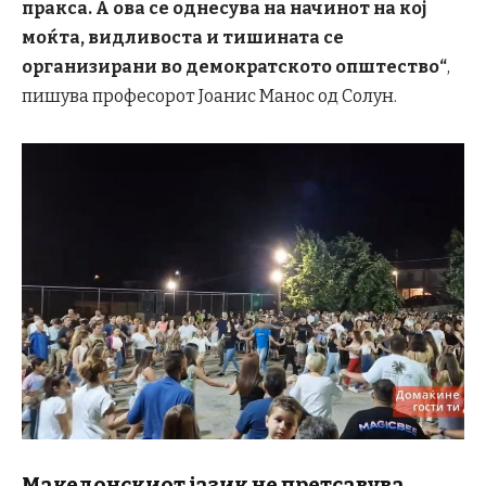
пракса. А ова се однесува на начинот на кој
моќта, видливоста и тишината се
организирани во демократското општество
“
,
пишува професорот Јоанис Манос од Солун.
Македонскиот јазик не претсавува