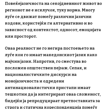
Повеќејазичноста на секојдневниот живот во
регионот не е исклучок, туку норма. Многу
луѓе се движат помеѓу различни јазични
кодови, користејќи ги алтернативно и во
зависност од контекстот, односот, емоцијата
или просторот.
Оваа реалност не го негира постоењето на
луѓе кои го имаат македонскиот јазик како
мајчин јазик. Напротив, го сместува во
посложен општествен пејзаж. Сепак, и
националистичките дискурси на
монојазичноста и одредени
антинационалистички пристапи имаат
тешкотии да ја интегрираат оваа сложеност,
бидејќи ја репродуцираат претпоставката за
строга и статична кореспонденција помеѓу