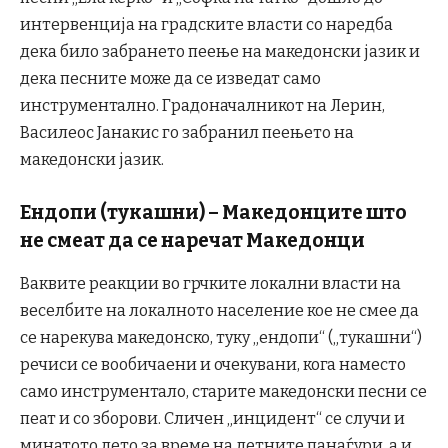
интервенција на градските власти со наредба
дека било забрането пеење на македонски јазик и
дека песните може да се изведат само
инструментално. Градоначалникот на Лерин,
Василеос Јанакис го забранил пеењето на
македонски јазик.
Ендопи (тукашни) – Македонците што
не смеат да се наречат Македонци
Ваквите реакции во грчките локални власти на
веселбите на локалното население кое не смее да
се нарекува македонско, туку „ендопи“ („тукашни“)
речиси се вообичаени и очекувани, кога наместо
само инструментало, старите македонски песни се
пеат и со зборови. Сличен „инцидент“ се случи и
минатото лето за време на летните панаѓури, а и