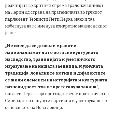
реакцијата со критики спрема градоначалникот
на Лерин од страна на пратеничката во грчкиот
парламент, Теописти Пети Перка, иако и таа
избегнува да го именува конкретно македонскиот
јазик.
„Не смее да се дозволи мракот и
национализмот да го потисне културното
наследство, традицијата и уметничкото
изразување на нашата заедница. Музичката
традиција, локалните мотиви и дијалектите
се живи елементи на историјата и културната
разновидност, тоа не претставува закана“
,
нагласи Перка, која претходно беше пратеничка на
Сириза, но ја напушти партијата и учествуваше во
основањето на Нова Левица.