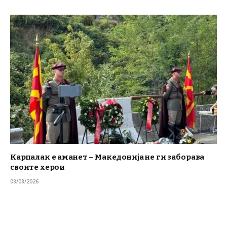
Карпалак е аманет – Македонија не ги заборава
своите херои
08/08/2026