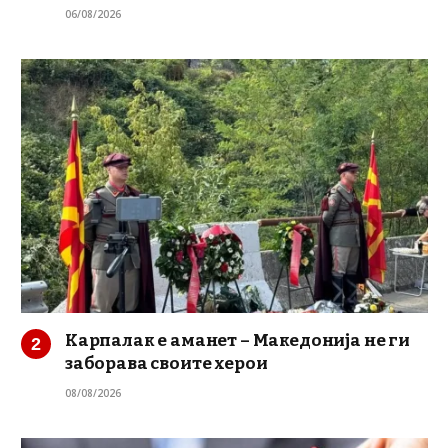
06/08/2026
Карпалак е аманет – Македонија не ги
заборава своите херои
08/08/2026