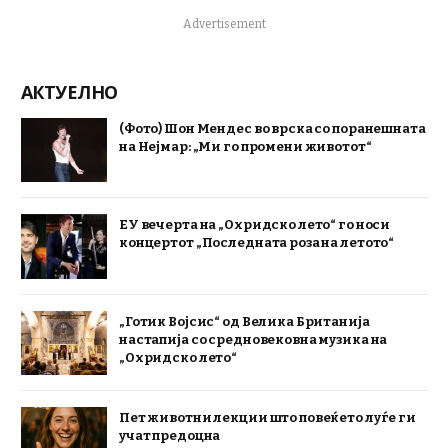
Advertisement
АКТУЕЛНО
(Фото) Шон Мендес во врска со поранешната
на Нејмар: „Ми го промени животот“
ЕУ вечерта на „Охридско лето“ го носи
концертот „Последната роза на летото“
„Готик Војсис“ од Велика Британија
настапија со средновековна музика на
„Охридско лето“
Пет животни лекции што повеќето луѓе ги
учат предоцна