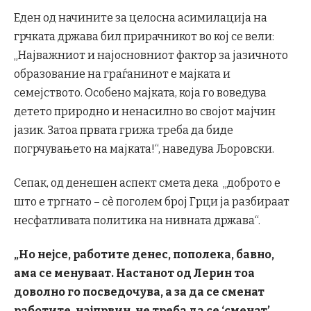
Еден од начините за целосна асимилација на
грчката држава бил прирачникот во кој се вели:
„Најважниот и најосновниот фактор за јазичното
образование на граѓанинот е мајката и
семејството. Особено мајката, која го воведува
детето природно и ненасилно во својот мајчин
јазик. Затоа првата грижа треба да биде
погрчувањето на мајката!“, наведува Љоровски.
Сепак, од денешен аспект смета дека „доброто е
што е тргнато – сè поголем број Грци ја разбираат
несфатливата политика на нивната држава“.
„Но нејсе, работите денес, пополека, бавно,
ама се менуваат. Настанот од Лерин тоа
доволно го посведочува, а за да се сменат
работите, најпрвин, не треба да се
‘сменат
’