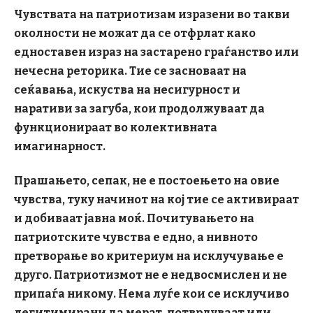
Чувствата на патриотизам изразени во такви
околности не можат да се отфрлат како
едноставен израз на застарено граѓанство или
нечесна реторика. Тие се засноваат на
сеќавања, искуства на несигурност и
наративи за загуба, кои продолжуваат да
функционираат во колективната
имагинарност.
Прашањето, сепак, не е постоењето на овие
чувства, туку начинот на кој тие се активираат
и добиваат јавна моќ. Почитувањето на
патриотските чувства е едно, а нивното
претворање во критериум на исклучување е
друго.
Патриотизмот не е недвосмислен и не
припаѓа никому. Нема луѓе кои се исклучиво
легитимирани да мерат, потврдуваат или