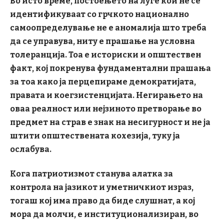
Во исто време, постоењето на луѓе кои не се
идентификуваат со грчкото национално
самоопределување не е аномалија што треба
да се управува, ниту е прашање на условна
толеранција. Тоа е историски и општествен
факт, кој покренува фундаментални прашања
за тоа како ја перцепираме демократијата,
правата и коегзистенцијата. Негирањето на
оваа реалност или нејзиното претворање во
предмет на страв е знак на несигурност и не ја
штити општествената кохезија, туку ја
ослабува.
Кога патриотизмот станува алатка за
контрола на јазикот и уметничкиот израз,
тогаш кој има право да биде слушнат, а кој
мора да молчи, е институционализиран, во