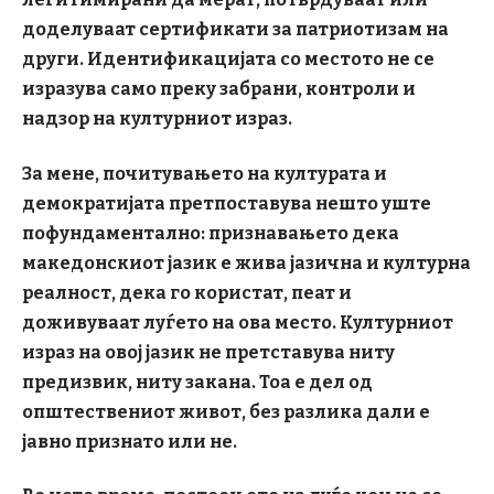
доделуваат сертификати за патриотизам на
други. Идентификацијата со местото не се
изразува само преку забрани, контроли и
надзор на културниот израз.
За мене, почитувањето на културата и
демократијата претпоставува нешто уште
пофундаментално: признавањето дека
македонскиот јазик е жива јазична и културна
реалност, дека го користат, пеат и
доживуваат луѓето на ова место. Културниот
израз на овој јазик не претставува ниту
предизвик
, ниту закана. Тоа е дел од
општествениот живот, без разлика дали е
јавно признато или не.