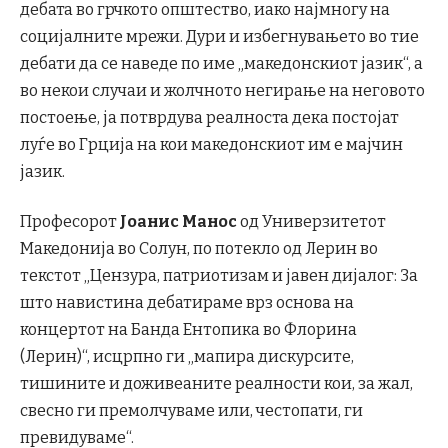
дебата во грчкото општество, иако најмногу на
социјалните мрежи. Дури и избегнувањето во тие
дебати да се наведе по име „македонскиот јазик“, а
во некои случаи и жолчното негирање на неговото
постоење, ја потврдува реалноста дека постојат
луѓе во Грција на кои македонскиот им е мајчин
јазик.
Професорот
Јоанис Манос
од Универзитетот
Македонија во Солун, по потекло од Лерин во
текстот „Цензура, патриотизам и јавен дијалог: За
што навистина дебатираме врз основа на
концертот на Банда Ентопика во Флорина
(Лерин)“, исцрпно ги „мапира дискурсите,
тишините и доживеаните реалности кои, за жал,
свесно ги премолчуваме или, честопати, ги
превидуваме“.