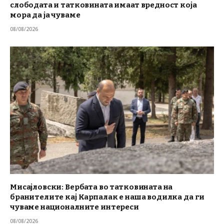
слободата и татковината имаат вредност која
мора да ја чуваме
08/08/2026
Мисајловски: Вербата во татковината на
бранителите кај Карпалак е наша водилка да ги
чуваме националните интереси
08/08/2026