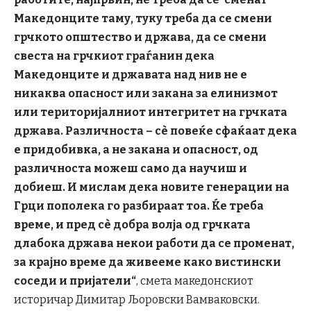
Македонците таму, туку треба да се смени
грчкото општество и држава, да се смени
свеста на грчкиот граѓанин дека
Македонците и државата над нив не е
никаква опасност или закана за елинизмот
или територијалниот интегритет на грчката
држава. Различноста
– с
è повеќе сфаќаат дека
е придобивка, а не закана и опасност, од
различноста можеш само да научиш и
добиеш. И мислам дека новите генерации на
Грци пополека го разбираат тоа
.
Ќе треба
време, и пред с
è добра волја од грчката
длабока држава некои работи да се променат,
за крајно време
да живееме како вистински
соседи и пријатели
“
, смета македонскиот
историчар Димитар Љоровски Вамваковски.