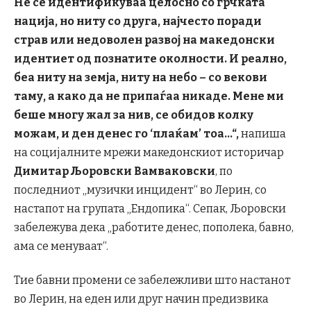
Не се идентификуваа целосно со грчката
нација, но ниту со друга, најчесто поради
страв или недоволен развој на македонски
идентиет од познатите околности. И реално,
беа ниту на земја
, ниту на небо – со векови
таму, а како да не припаѓаа никаде. Мене ми
беше многу жал за нив, се обидов колку
можам, и ден денес го
‘плаќам
’ тоа…
“,
напиша
на социјалните мрежи македонскиот историчар
Димитар Љоровски Вамваковски
, по
последниот „музички инцидент“ во Лерин, со
настапот на групата „Ендопика“. Сепак, Љоровски
забележува дека „работите денес, пополека, бавно,
ама се менуваат“.
Тие бавни промени се забележливи што настанот
во Лерин, на еден или друг начин предизвика