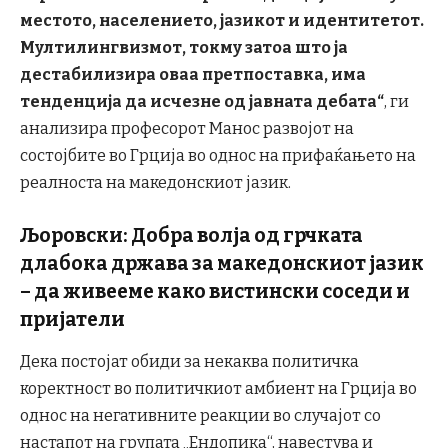
местото, населението, јазикот и идентитетот.
Мултилингвизмот, токму затоа што ја
дестабилизира оваа претпоставка, има
тенденција да исчезне од јавната дебата
“
, ги
анализира професорот Манос развојот на
состојбите во Грција во однос на прифаќањето на
реалноста на македонскиот јазик.
Љоровски: Добра волја од грчката
длабока држава
за македонскиот јазик
–
да живееме како вистински соседи и
пријатели
Дека постојат обиди за некаква политичка
коректност во политичкиот амбиент на Грција во
однос на негативните реакции во случајот со
настапот на групата „Ендопика“, навестува и