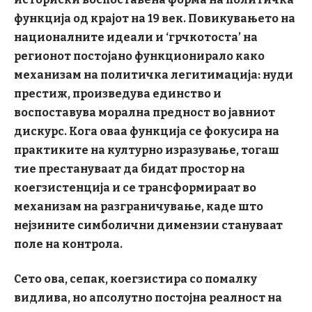
функција од крајот на 19 век. Повикувањето на
националните идеали и
‘грчкотоста
’ на
регионот постојано функционирало како
механизам на политичка легитимација: нуди
престиж, произведува единство и
воспоставува морална предност во јавниот
дискурс. Кога оваа функција се фокусира на
практиките на културно изразување, тогаш
тие престануваат да бидат простор на
коегзистенција и се трансформираат во
механизам на разграничување, каде што
нејзините симболични димензии стануваат
поле на контрола.
Сето ова, сепак, коегзистира со помалку
видлива, но апсолутно постојна реалност на