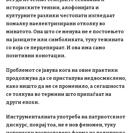
историските тензии, алофонијата и
културните разлики честопати изгледаат
помалку наелектризирани отколку во
минатото. Она што се менува не е постоењето
на јазиците или симболиката, туку тежината
со која се перцепираат. И ова има само
позитивни конотации.
Проблемот се јавува кога на овие практики
продолжува да се пристапува недвосмислено,
како ништо да не се променило, а сегашноста
се толкува во термини што припаѓаат на
други епохи.
Инструменталната употреба на патриотскиот
дискурс, покрај тоа, не е нов феномен, туку
историски воспоставена форма на политичка