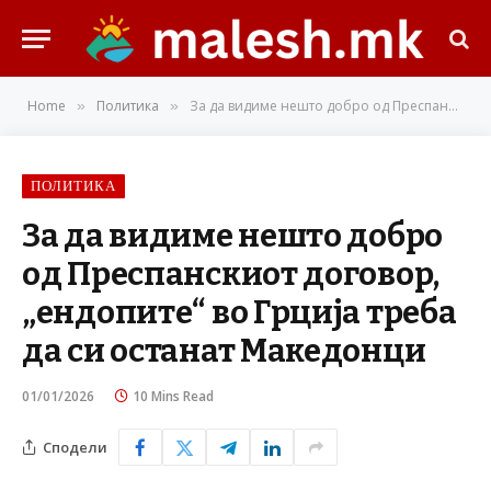
Home
Политика
За да видиме нешто добро од Преспанскиот договор, „ендопите“ во Грција треба да си останат Македонци
»
»
ПОЛИТИКА
За да видиме нешто добро
од Преспанскиот договор,
„ендопите“ во Грција треба
да си останат Македонци
01/01/2026
10 Mins Read
Сподели