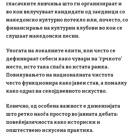
гласачките ливчиња што ги организираат и
во кои вклучуваат кандидати од заедници со
македонско културно потекло или, почесто, со
финансирање на културни клубови во кои се
слушаат македонски песни.
Улогата на локалните елити, кои често се
дефинираат себеси како чувари на
‘грчкото
’
место, исто така спаѓа во истата рамка.
Повикувањето на националната чистота
често функционира како јавен став, а помалку
како одраз на секојдневното искуство.
Конечно, од особена важност е димензијата
што ретко наоѓа простор во јавната дебата:
повеќејазичноста како историски и
општествено искусена практика.