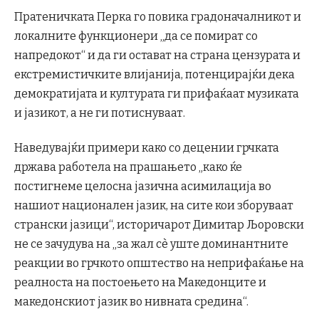
Пратеничката Перка го повика градоначалникот и
локалните функционери „да се помират со
напредокот“ и да ги остават на страна цензурата и
екстремистичките влијанија, потенцирајќи дека
демократијата и културата ги прифаќаат музиката
и јазикот, а не ги потиснуваат.
Наведувајќи примери како со децении грчката
држава работела на прашањето „како ќе
постигнеме целосна јазична асимилација во
нашиот национален јазик, на сите кои зборуваат
странски јазици“, историчарот Димитар Љоровски
не се зачудува на „за жал сè уште доминантните
реакции во грчкото општество на неприфаќање на
реалноста на постоењето на Македонците и
македонскиот јазик во нивната средина“.