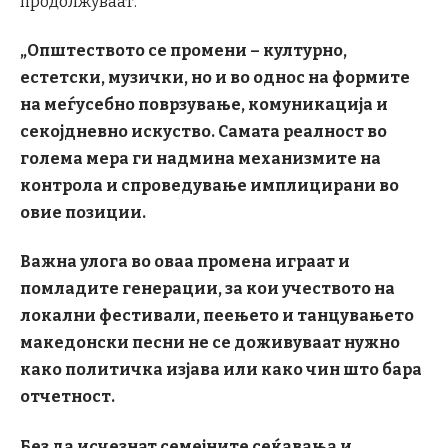
продолжуваат.
„Општеството се промени – културно,
естетски, музички, но и во однос на формите
на меѓусебно поврзување, комуникација и
секојдневно искуство. Самата реалност во
голема мера ги надмина механизмите на
контрола и спроведување имплицирани во
овие позиции.
Важна улога во оваа промена играат и
помладите генерации, за кои учеството на
локални фестивали, пеењето и танцувањето
македонски песни не се доживуваат нужно
како политичка изјава или како чин што бара
отчетност.
Без да исчезнат семејните сеќавања и