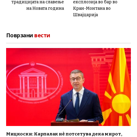
традицијата на славење
експлозија во бар во
на Новата година
Кран-Монтана во
Швајцарија
Поврзани
вести
Мицкоски: Карпалак нè потсетува дека мирот,