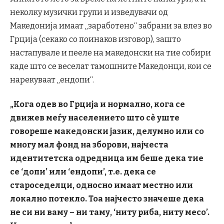
неколку музички групи и изведувачи од
Македонија имаат „заработено“ забрани за влез во
Грција (секако со поинаков изговор), зашто
настапувале и пееле на македонски на тие собири
каде што се веселат тамошните Македонци, кои се
нарекуваат „ендопи“.
„Кога одев во Грција и нормално
, кога се
движев меѓу населението што с
è уште
говореше македонски јазик, делумно или со
многу мал фонд на зборови, најчеста
идентитетска одредница им беше дека тие
се
‘допи
’ или
‘ендопи
’, т.е. дека се
староседелци, односно имаат местно или
локално потекло. Тоа најчесто значеше дека
не си ни вам
у
– ни таму, ‘ниту риба
, ниту месо’.