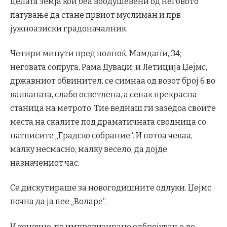
целата земја кои беа воодушевени од неговото
патување да стане првиот муслиман и прв
јужноазиски градоначалник.
Четири минути пред полноќ, Мамдани, 34;
неговата сопруга, Рама Дуваџи; и Летиција Џејмс,
државниот обвинител, се симнаа од возот број 6 во
валканата, слабо осветлена, а сепак прекрасна
станица на метрото. Тие веднаш ги зазедоа своите
места на скалите под драматичната сводница со
натписите „Градско собрание“. И потоа чекаа,
малку несмасно, малку весело, да дојде
назначениот час.
Се дискутираше за новогодишните одлуки. Џејмс
почна да ја пее „Воларе“.
И конечно, по импровизирано одбројување до