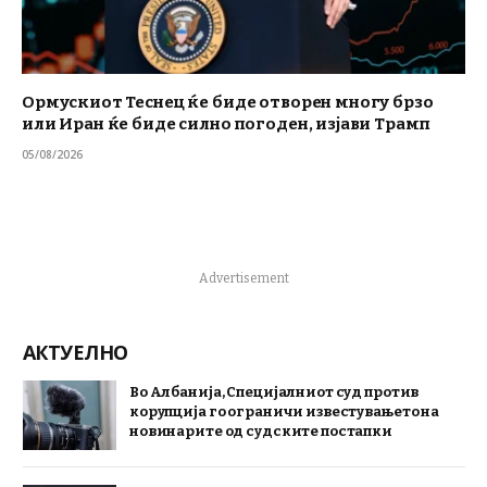
Ормускиот Теснец ќе биде отворен многу брзо
или Иран ќе биде силно погоден, изјави Трамп
05/08/2026
Advertisement
АКТУЕЛНО
Во Албанија, Специјалниот суд против
корупција го ограничи известувањето на
новинарите од судските постапки