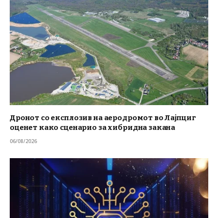
Дронот со експлозив на аеродромот во Лајпциг
оценет како сценарио за хибридна закана
06/08/2026