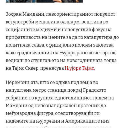
Зохран Мамдани, левоориентираниот популист
кој употреби мешавина од шарм, вештина во
социјалните медиуми и непопустлив фокус на
прифатливоста на цените за да го катапултира до
политичка слава, официјално положи заклетва
како градоначалник на Њујорк рано во четврток,
веднаш по спуштањето на новогодишната топка
на Тајмс Сквер, пренесува
Њујорк Тајмс
.
Церемонијата, што се одржа под земја во
напуштена метро станица покрај Градското
собрание, го круниса едногодишниот подем на
Мамдани од непознат државен пратеник до
меѓународна фигура, отелотворувајќи ги
надежите на њујорчани и Американците низ