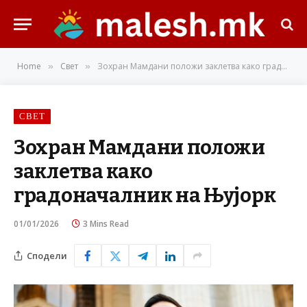
Home
Свет
Зохран Мамдани положи заклетва како градоначалник на Њујорк
»
»
СВЕТ
Зохран Мамдани положи
заклетва како
градоначалник на Њујорк
01/01/2026
3 Mins Read
Сподели