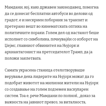
Мамдани, кој, како државен законодавец, помогна
да се донесат бесплатни автобуси во делови од
градот, е и нескриен поборник за транзит и
претерано вешт во кинематската оптика на
политичките пораки. Голем дел од настанот беше
исполнет со симболика, почнувајќи со изборот на
Џејмс, главниот обвинител на Њујорк и
архиантагонист на претседателот Трамп, да ја
положи заклетвата.
Самата украсена станица отелотворуваше
верување дека лидерите на Њујорк можат да го
подобрат животот на милиони жители на Њујорк
со создавање на голем подземен васкуларен
систем. Тоа е, рече Мамдани по полноќ, „доказ за
важноста на јавниот превоз, за ​​виталноста,