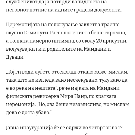
службеникот да ја потврди валидноста на
неговиот потпис на идните градски документи.
Церемонијата на положување заклетва траеше
вкупно 10 минути. Расположението беше скромно,
а толпата намерно интимна, со околу 20 присутни,
вклучувајќи ги и родителите на Мамдани и
Дуваџи.
„Тој ги води луѓето отсекогаш откако може, мислам,
така што не изгледа како неочекувано, туку како да
е во река на нештата“, рече мајката на Мамдани,
филмската режисерка Мира Наир, по кратката
церемонија. „Но, ова беше незамисливо, но мислам
дека е доста убаво.“
Јавна инаугурација ќе се одржи во четврток во 13