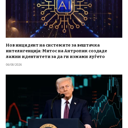
Нов инцидент на системите за вештачка
интелигенција: Митос на Антропик создаде
лажни идентитети за да ги измами луѓето
06/08/2026