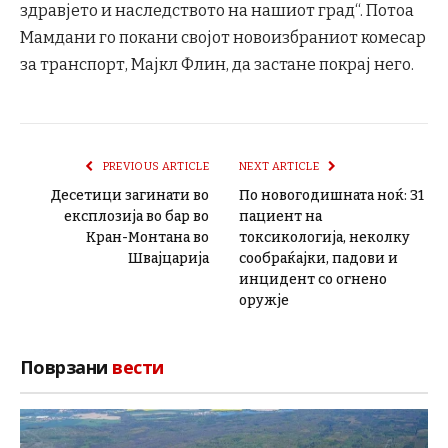
здравјето и наследството на нашиот град“. Потоа
Мамдани го покани својот новоизбраниот комесар
за транспорт, Мајкл Флин, да застане покрај него.
PREVIOUS ARTICLE
NEXT ARTICLE
Десетици загинати во
По новогодишната ноќ: 31
експлозија во бар во
пациент на
Кран-Монтана во
токсикологија, неколку
Швајцарија
сообраќајки, падови и
инцидент со огнено
оружје
Поврзани
вести