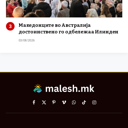
Македонците во Австралија
достоинствено го одбележаа Илинден
03/08/2026
Facebook
X
Pinterest
Vimeo
WhatsApp
TikTok
Instagram
(Twitter)