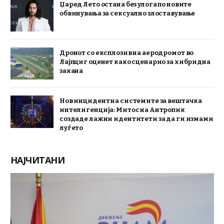
Џаред Лето остана без улога по новите
обвинувања за сексуално злоставување
Дронот со експлозив на аеродромот во
Лајпциг оценет како сценарио за хибридна
закана
Нов инцидент на системите за вештачка
интелигенција: Митос на Антропик
создаде лажни идентитети за да ги измами
луѓето
НАЈЧИТАНИ