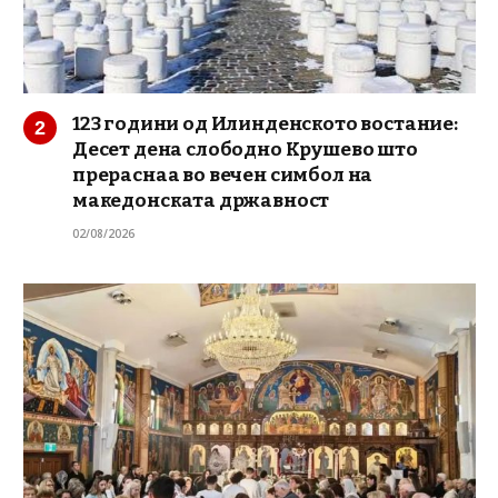
123 години од Илинденското востание:
Десет дена слободно Крушево што
прераснаа во вечен симбол на
македонската државност
02/08/2026