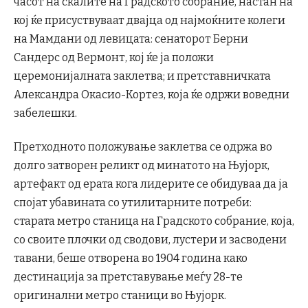
часот на скалите на Градското собрание, настан на
кој ќе присуствуваат двајца од најмоќните колеги
на Мамдани од левицата: сенаторот Берни
Сандерс од Вермонт, кој ќе ја положи
церемонијалната заклетва; и претставничката
Александра Окасио-Кортез, која ќе одржи воведни
забелешки.
Претходното положување заклетва се одржа во
долго затворен реликт од минатото на Њујорк,
артефакт од ерата кога лидерите се обидуваа да ја
спојат убавината со утилитарните потреби:
старата метро станица на Градското собрание, која,
со своите плочки од сводови, лустери и засводени
тавани, беше отворена во 1904 година како
дестинација за претставување меѓу 28-те
оригинални метро станици во Њујорк.