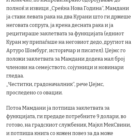
полноќ и извици „Среќна Нова Година“, Мамдани
ја стави левата рака на два Курани што ги држеше
неговата сопруга, ја крена десната рака и ја
рецитираше заклетвата за функцијата (едниот
Куран му припаѓаше на неговиот дедо, другиот на
Артуро Шомбург, историчар и писател). Џејмс го
положи заклетвата за Мамдани додека мал број
членови на семејството, сојузници и новинари
гледаа.
„Честитки, градоначалник“, рече Џејмс,
проследено со овации.
Потоа Мамдани ја потпиша заклетвата за
функцијата, ги предаде потребните 9 долари, во
готово, на градскиот службеник, Мајкл МекСвини,
и потпиша книга со кожен повез за да може