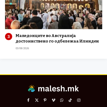
Македонците во Австралија
достоинствено го одбележаа Илинден
03/08/2026
Facebook
X
Pinterest
Vimeo
WhatsApp
TikTok
Instagram