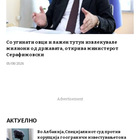
Со угинати овци и лажен тутун извлекувале
милиони од државата, открива министерот
Серафимовски
05/08/2026
Advertisement
АКТУЕЛНО
Во Албанија, Специјалниот суд против
корупција го ограничи известувањето на