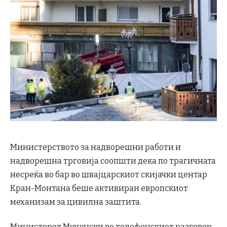
Министерството за надворешни работи и
надворешна трговија соопшти дека по трагичната
несреќа во бар во швајцарскиот скијачки центар
Кран-Монтана беше активиран европскиот
механизам за цивилна заштита.
Министерот Муцунски во телефонскиот разговор