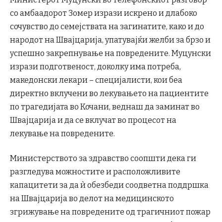
со амбаадорот Зомер изрази искрено и длабоко
сочувство до семејствата на загинатите, како и до
народот на Швајцарија, упатувајќи желби за брзо и
успешно закрепнување на повредените. Муцунски
изрази подготвеност, доколку има потреба,
македонски лекари – специјалисти, кои беа
директно вклучени во лекувањето на пациентите
по трагедијата во Кочани, веднаш да заминат во
Швајцарија и да се вклучат во процесот на
лекување на повредените.
Министерството за здравство соопшти дека ги
разгледува можностите и расположливите
капацитети за да ѝ обезбеди соодветна поддршка
на Швајцарија во делот на медицинското
згрижување на повредените од трагичниот пожар