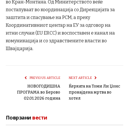
во Кран-Монтана. Од Минитерството веќе
постапуваат во координација со Дирекцијата за
заштита и спасување на РСМ, а преку
Координативниот центар на ЕУ за одговор на
итни случаи (EU ERCC) и воспоставен е канал на
комуникација и со здравствените власти во
Швајцарија.
PREVIOUS ARTICLE
NEXT ARTICLE
НОВОГОДИШНА
Ќерката на Томи Ли Џонс
ПРОГРАМА во Берово
пронајдена мртва во
02.01.2026 година
хотел
Поврзани
вести