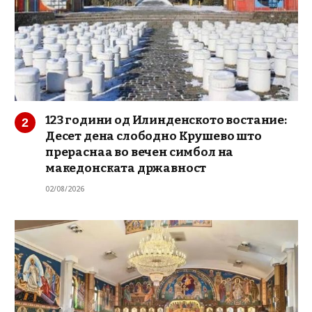
123 години од Илинденското востание:
Десет дена слободно Крушево што
прераснаа во вечен симбол на
македонската државност
02/08/2026