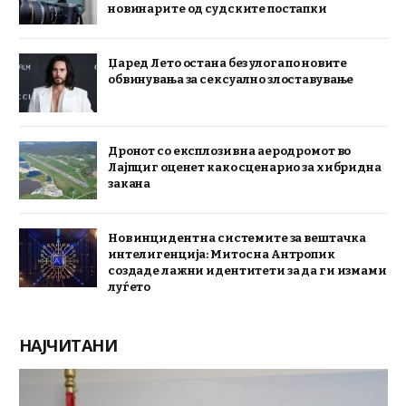
новинарите од судските постапки
Џаред Лето остана без улога по новите
обвинувања за сексуално злоставување
Дронот со експлозив на аеродромот во
Лајпциг оценет како сценарио за хибридна
закана
Нов инцидент на системите за вештачка
интелигенција: Митос на Антропик
создаде лажни идентитети за да ги измами
луѓето
НАЈЧИТАНИ