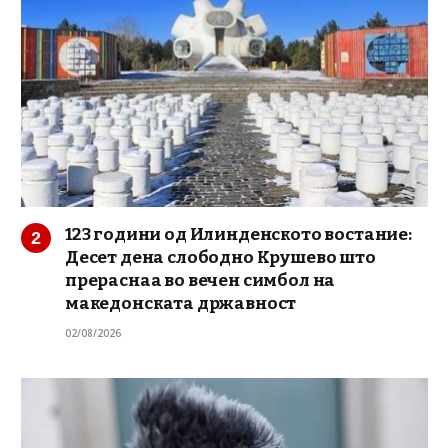
123 години од Илинденското востание:
Десет дена слободно Крушево што
прераснаа во вечен симбол на
македонската државност
02/08/2026