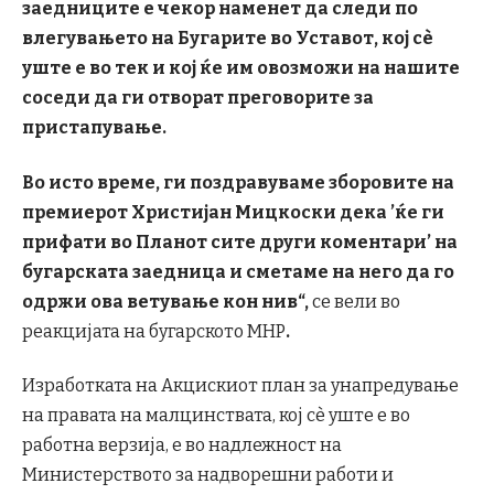
заедниците е чекор наменет да следи по
влегувањето на Бугарите во Уставот, кој сè
уште е во тек и кој ќе им овозможи на нашите
соседи да ги отворат преговорите за
пристапување.
Во исто време, ги поздравуваме зборовите на
премиерот Христијан Мицкоски дека ’ќе ги
прифати во Планот сите други коментари’ на
бугарската заедница и сметаме на него да го
одржи ова ветување кон нив“,
се вели во
реакцијата на бугарското МНР
.
Изработката на Акцискиот план за унапредување
на правата на малцинствата, кој сè уште е во
работна верзија, е во надлежност на
Министерството за надворешни работи и