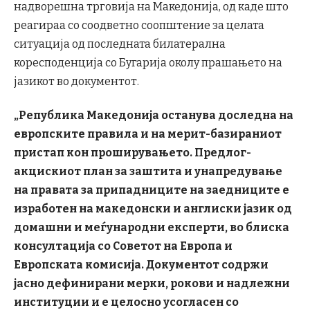
надворешна трговија на Македонија, од каде што
реагираа со соодветно соопштение за целата
ситуација од последната билатерална
коресподенција со Бугарија околу прашањето на
јазикот во документот.
„
Република Македонија останува доследна на
европските правила и на мерит-базираниот
пристап кон проширувањето. Предлог-
aкцискиот план за заштита и унапредување
на правата за припадниците на заедниците е
изработен на македонски и англиски јазик од
домашни и меѓународни експерти, во блиска
консултација со Советот на Европа и
Европската комисија. Документот содржи
јасно дефинирани мерки, рокови и надлежни
институции и е целосно усогласен со