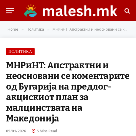
Home
Политика
МНРиНТ: Апстрактни и неосновани се коментарите од Бугарија на предлог-акцискиот план за малцинствата на Македонија
»
»
ПОЛИТИКА
МНРиНТ: Апстрактни и
неосновани се коментарите
од Бугарија на предлог-
акцискиот план за
малцинствата на
Македонија
05/01/2026
5 Mins Read