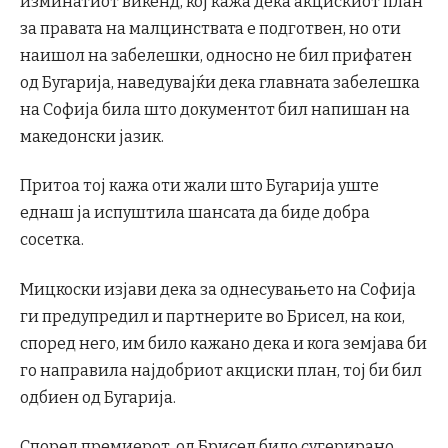
изминатиот викенд, кој кажа дека акцискиот план
за правата на малцинствата е подготвен, но оти
наишол на забелешки, односно не бил прифатен
од Бугарија, наведувајќи дека главната забелешка
на Софија била што документот бил напишан на
македонски јазик.
Притоа тој кажа оти жали што Бугарија уште
еднаш ја испуштила шансата да биде добра
сосетка.
Мицкоски изјави дека за однесувањето на Софија
ги предупредил и партнерите во Брисел, на кои,
според него, им било кажано дека и кога земјава би
го направила најдобриот акциски план, тој би бил
одбиен од Бугарија.
Според премиерот, од Брисел било сугерирано