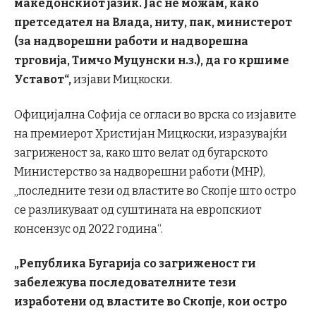
македонскиот јазик. Јас не можам, како
претседател на Влада, ниту, пак, министерот
(за надворешни работи и надворешна
трговија, Тимчо Муцунски н.з.), да го кршиме
Уставот“,
изјави Мицкоски.
Официјална Софија се огласи во врска со изјавите
на премиерот Христијан Мицкоски, изразувајќи
загриженост за, како што велат од бугарското
Министерство за надворешни работи (МНР),
„последните тези од властите во Скопје што остро
се разликуваат од суштината на европскиот
консензус од 2022 година“.
„Република Бугарија со загриженост ги
забележува последователните тези
изработени од властите во Скопјe, кои остро