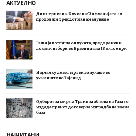
АКТУЕЛНО
Димитриеска-Кочоска: Инфлацијата го
продолжи трендот на намалување
Гаши ја потпиша одлуката, предвремени
локани избори во Брвеница на 18 октомври
Најмалку девет мртви во пукање во
училиште во Тајланд
Одборот за мир на Трамп за обнова на Газа го
издаде првиот договор за изградба на воена
база
НАЈЧИТАНИ