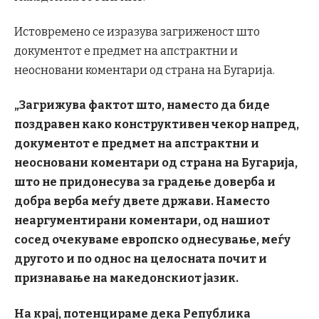
Истовремено се изразува загриженост што
документот е предмет на апстрактни и
неосновани коментари од страна на Бугарија.
„Загрижува фактот што, наместо да биде
поздравен како конструктивен чекор напред,
документот е предмет на апстрактни и
неосновани коментари од страна на Бугарија,
што не придонесува за градење доверба и
добра верба меѓу двете држави. Наместо
неаргументирани коментари, од нашиот
сосед очекуваме европско однесување, меѓу
другото и по однос на целосната почит и
признавање на македонскиот јазик.
На крај, потенцираме дека Република