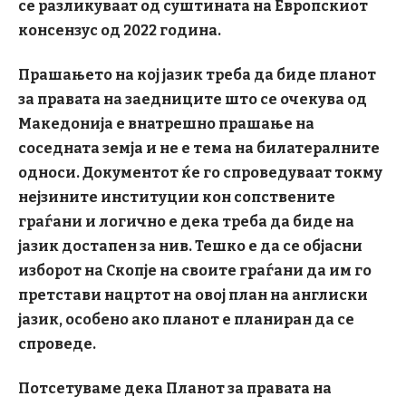
се разликуваат од суштината на Европскиот
консензус од 2022 година.
Прашањето на кој јазик треба да биде планот
за правата на заедниците што се очекува од
Македонија е внатрешно прашање на
соседната земја и не е тема на билатералните
односи. Документот ќе го спроведуваат токму
нејзините институции кон сопствените
граѓани и логично е дека треба да биде на
јазик достапен за нив. Тешко е да се објасни
изборот на Скопјe на своите граѓани да им го
претстави нацртот на овој план на англиски
јазик, особено ако планот е планиран да се
спроведе.
Потсетуваме дека Планот за правата на