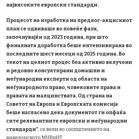
највисоките европски стандарди.
Процесот на изработка на предлог-акцискиот
план се одвиваше во повеќе фази,
започнувајќи од 2023 година, при што
финалната доработка беше интензивирана во
последните шест месеци од 2025 година. Во
текот на целиот процес беа активно вклучени
и редовно консултирани домашни и
меѓународни експерти од областа на
меѓународното право, човековите права и
правата на малцинствата. Од страна на
Советот на Европа и Европската комисија
беше нагласено дека документот ги опфаќа
сите релевантните европски и меѓународни
стандарди“
, се вели во соопштението на
македонското МНРиНТ.