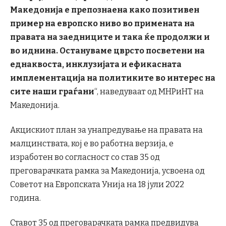
Македонија е препознаена како позитивен
пример на европско ниво во примената на
правата на заедниците и така ќе продолжи и
во иднина. Остануваме цврсто посветени на
еднаквоста, инклузијата и ефикасната
имплементација на политиките во интерес на
сите наши граѓани
“, наведуваат од МНРиНТ на
Македонија.
Акцискиот план за унапредување на правата на
малцинствата, кој е во работна верзија, е
изработен во согласност со став 35 од
преговарачката рамка за Македонија, усвоена од
Советот на Европската Унија на 18 јули 2022
година.
Ставот 35 од преговарачката рамка предвидува