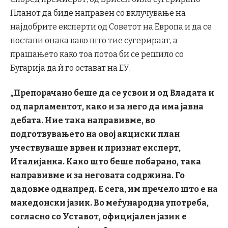
Планот да биде направен со вклучување на
најдобрите експерти од Советот на Европа и да се
постапи онака како што тие сугерираат, а
прашањето како тоа потоа би се решило со
Бугарија да ѝ го остават на ЕУ.
„Препорачано беше да се усвои и од Владата и
од парламентот, како и за него да има јавна
дебата. Ние така направивме, во
подготвувањето на овој акциски план
учествуваше врвен и признат експерт,
Италијанка. Како што беше побарано, така
направивме и за неговата содржина. Го
дадовме однапред. Е сега, им пречело што е на
македонски јазик. Во меѓународна употреба,
согласно со Уставот, официјален јазик е