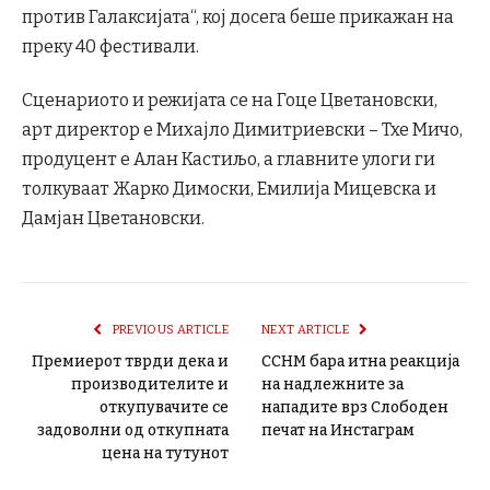
против Галаксијата“, кој досега беше прикажан на
преку 40 фестивали.
Сценариото и режијата се на Гоце Цветановски,
арт директор е Михајло Димитриевски – Тхе Мичо,
продуцент е Алан Кастиљо, а главните улоги ги
толкуваат Жарко Димоски, Емилија Мицевска и
Дамјан Цветановски.
PREVIOUS ARTICLE
NEXT ARTICLE
Премиерот тврди дека и
ССНМ бара итна реакција
производителите и
на надлежните за
откупувачите се
нападите врз Слободен
задоволни од откупната
печат на Инстаграм
цена на тутунот