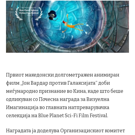
Првиот македонски долгометражен анимиран
филм „Јон Вардар против Галаксијата“ доби
меѓународно признание во Кина, каде што беше
одликуван со Почесна награда за Визуелна
Имагинација во главната натпреварувачка
селекција на Blue Planet Sci-Fi Film Festival.
Наградата ја доделува Организацискиот комитет