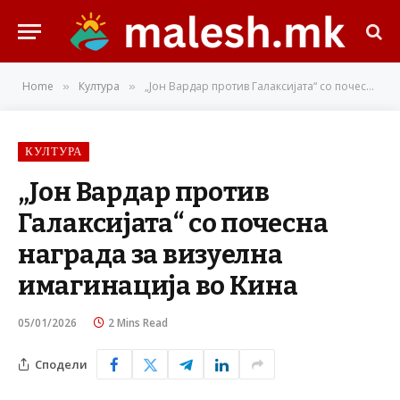
Home
Култура
„Јон Вардар против Галаксијата“ со почесна награда за визуелна имагинација во Кина
»
»
КУЛТУРА
„Јон Вардар против
Галаксијата“ со почесна
награда за визуелна
имагинација во Кина
05/01/2026
2 Mins Read
Сподели