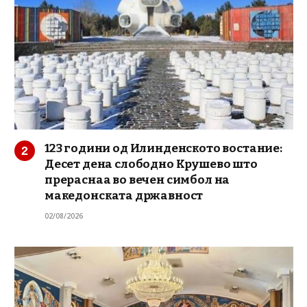
123 години од Илинденското востание:
Десет дена слободно Крушево што
прераснаа во вечен симбол на
македонската државност
02/08/2026