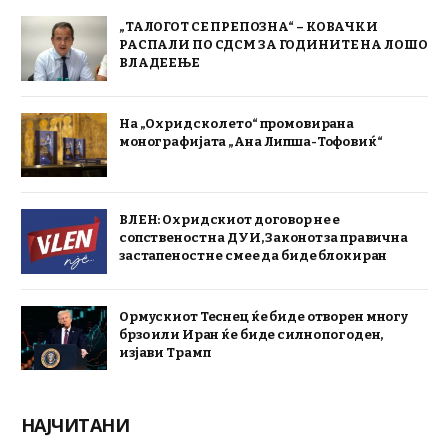
„ТАЛОГОТ СЕ ПРЕПОЗНА“ – КОВАЧКИ
РАСПАЛИ ПО СДСМ ЗА ГОДИНИТЕ НА ЛОШО
ВЛАДЕЕЊЕ
На „Охридско лето“ промовирана
монографијата „Ана Липша-Тофовиќ“
ВЛЕН: Охридскиот договор не е
сопственост на ДУИ, Законот за правична
застапеност не смее да биде блокиран
Ормускиот Теснец ќе биде отворен многу
брзо или Иран ќе биде силно погоден,
изјави Трамп
НАЈЧИТАНИ