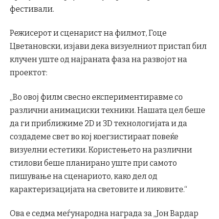
фестивали.
Режисерот и сценарист на филмот, Гоце
Цветановски, изјави дека визуелниот пристап бил
клучен уште од најраната фаза на развојот на
проектот:
„Во овој филм свесно експериментиравме со
различни анимациски техники. Нашата цел беше
да ги приближиме 2D и 3D технологијата и да
создадеме свет во кој коегзистираат повеќе
визуелни естетики. Користењето на различни
стилови беше планирано уште при самото
пишување на сценариото, како дел од
карактеризацијата на световите и ликовите.“
Ова е седма меѓународна награда за „Јон Вардар