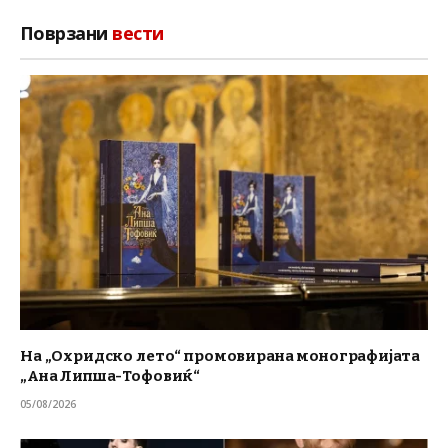
Поврзани
вести
На „Охридско лето“ промовирана монографијата
„Ана Липша-Тофовиќ“
05/08/2026