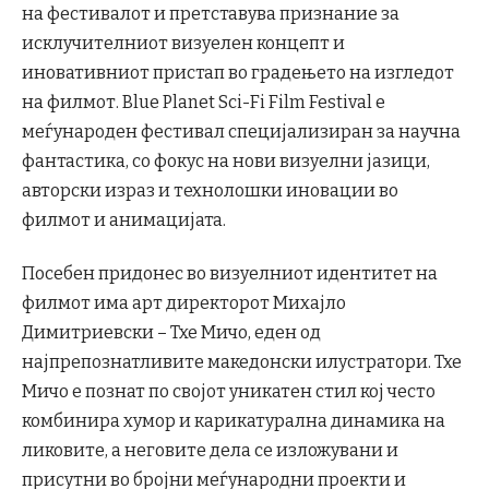
на фестивалот и претставува признание за
исклучителниот визуелен концепт и
иновативниот пристап во градењето на изгледот
на филмот. Blue Planet Sci-Fi Film Festival е
меѓународен фестивал специјализиран за научна
фантастика, со фокус на нови визуелни јазици,
авторски израз и технолошки иновации во
филмот и анимацијата.
Посебен придонес во визуелниот идентитет на
филмот има арт директорот Михајло
Димитриевски – Тхе Мичо, еден од
најпрепознатливите македонски илустратори. Тхе
Мичо е познат по својот уникатен стил кој често
комбинира хумор и карикатурална динамика на
ликовите, а неговите дела се изложувани и
присутни во бројни меѓународни проекти и