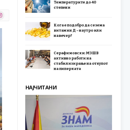
Температурите до 40
степени
stagram
r)
Кога е подобро да се зема
витамин Д – наутро или
навечер?
Серафимовски: МЗШВ
активно работи на
стабилизирање на откупот
на пиперката
НАЈЧИТАНИ