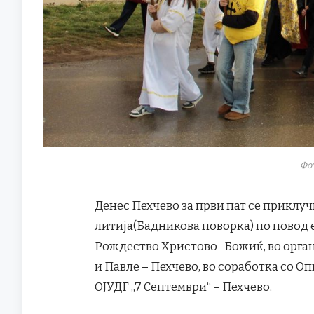
Фо
Денес Пехчево за први пат се приклу
литија(Бадникова поворка) по повод 
Рождество Христово–Божиќ, во орган
и Павле – Пехчево, во соработка со О
ОЈУДГ „7 Септември“ – Пехчево.