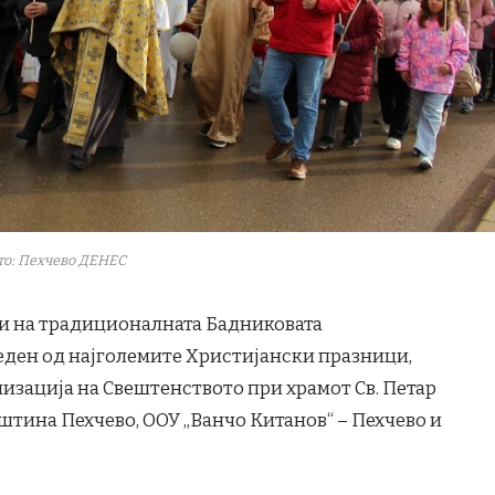
то: Пехчево ДЕНЕС
чи на традиционалната Бадниковата
еден од најголемите Христијански празници,
изација на Свештенството при храмот Св. Петар
пштина Пехчево, ООУ „Ванчо Китанов“ – Пехчево и