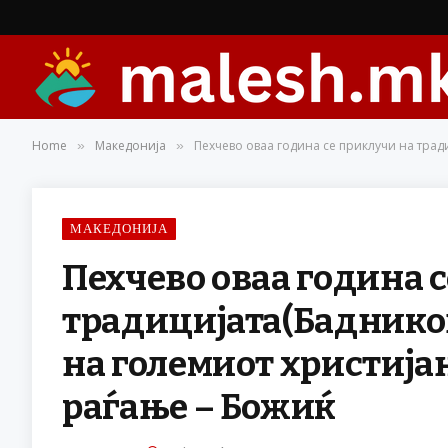
Home
Македонија
Пехчево оваа година се приклучи на трад
»
»
МАКЕДОНИЈА
Пехчево оваа година 
традицијата(Бадников
на големиот христија
раѓање – Божиќ