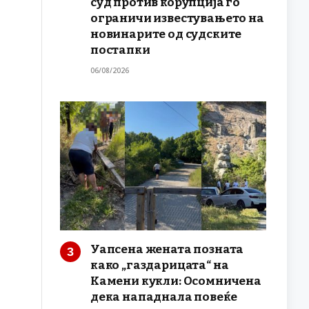
суд против корупција го
ограничи известувањето на
новинарите од судските
постапки
06/08/2026
Уапсена жената позната
како „газдарицата“ на
Камени кукли: Осомничена
дека нападнала повеќе