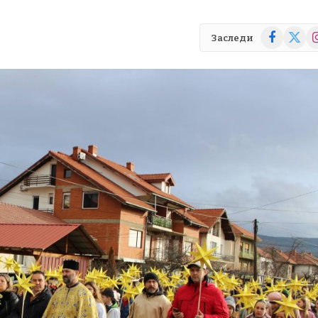
Facebook
X
In
Заследи
(Twitte