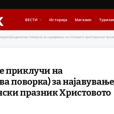
ВЕСТИ
Историја
Магазин
Туриза
ицијата(Бадникова поворка) за најавување на големиот христијански пра
се приклучи на
а поворка) за најавувањ
нски празник Христовото