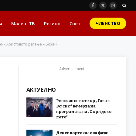
Facebook
X
Instagram
(Twitter)
м
Малеш ТВ
Регион
Свет
ЧЛЕНСТВО
зник Христовото раѓање – Божиќ
Advertisement
АКТУЕЛНО
е
Ренесансниот хор „Готик
Војсис“ вечерва на
програмата на „Охридско
лето“
Денес портокалова фаза: