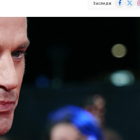
Facebook
X
In
Заследи
(Twitte