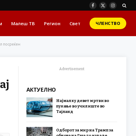
Facebook
X
Instagram
(Twitter)
м
Малеш ТВ
Регион
Свет
ЧЛЕНСТВО
ил посреќен
Advertisement
ај
АКТУЕЛНО
Најмалку девет мртви во
пукање во училиште во
Тајланд
Одборот за мир на Трамп за
обнова на Газа го издаде