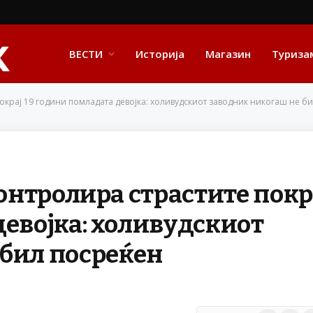
ВЕСТИ
Историја
Магазин
Туриза
покрај 19 години помладата девојка: холивудскиот заводник никогаш не б
контролира страстите покр
девојка: холивудскиот
 бил посреќен