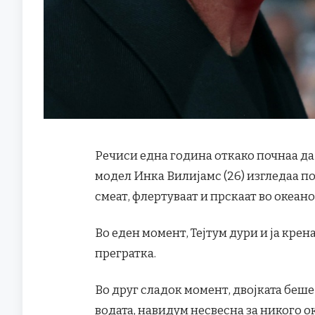
Речиси една година откако почнаа да 
модел Инка Вилијамс (26) изгледаа по
смеат, флертуваат и прскаат во океано
Во еден момент, Тејтум дури и ја крен
прегратка.
Во друг сладок момент, двојката беше
водата, навидум несвесна за никого ок