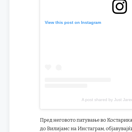
View this post on Instagram
A post shared by Just Jare
Пред неговото патување во Костарика
до Вилијамс на Инстаграм, објавувај