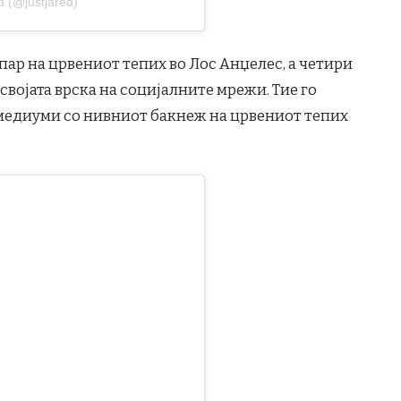
d (@justjared)
 пар на црвениот тепих во Лос Анџелес, а четири
војата врска на социјалните мрежи. Тие го
медиуми со нивниот бакнеж на црвениот тепих