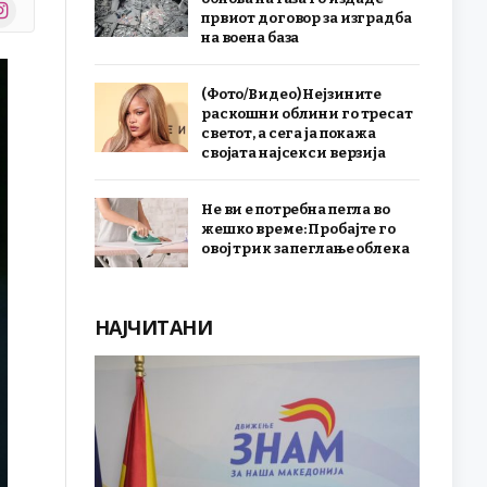
stagram
првиот договор за изградба
r)
на воена база
(Фото/Видео) Нејзините
раскошни облини го тресат
светот, а сега ја покажа
својата најсекси верзија
Не ви е потребна пегла во
жешко време: Пробајте го
овој трик за пеглање облека
НАЈЧИТАНИ