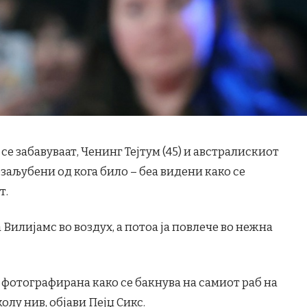
се забавуваат, Ченинг Тејтум (45) и австралискиот
заљубени од кога било – беа видени како се
т.
а Вилијамс во воздух, а потоа ја повлече во нежна
 фотографирана како се бакнува на самиот раб на
олу нив, објави Пејџ Сикс.