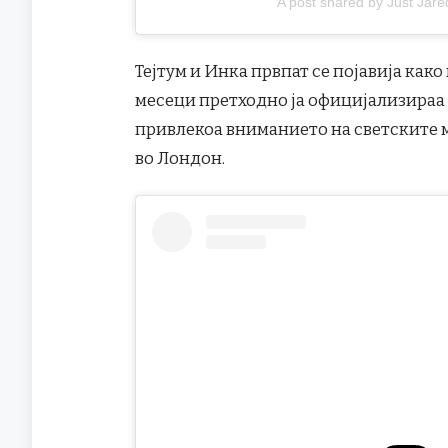
A post shared by Just Jare
Тејтум и Инка првпат се појавија како
месеци претходно ја официјализираа с
привлекоа вниманието на светските 
во Лондон.