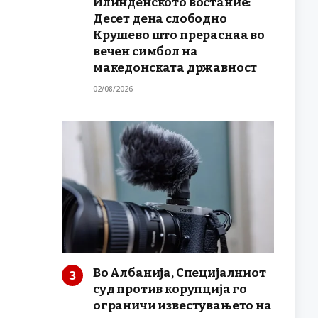
Илинденското востание:
Десет дена слободно
Крушево што прераснаа во
вечен симбол на
македонската државност
02/08/2026
Во Албанија, Специјалниот
суд против корупција го
ограничи известувањето на