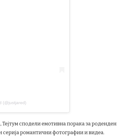
d (@justjared)
, Тејтум сподели емотивна порака за роденден
ќи серија романтични фотографии и видеа.