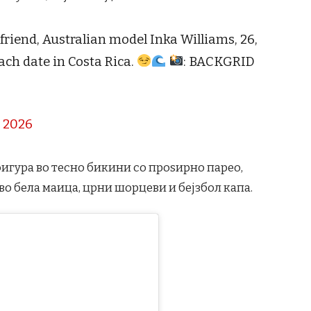
friend, Australian model Inka Williams, 26,
ach date in Costa Rica.
: BACKGRID
, 2026
фигура во тесно бикини со проѕирно парео,
о бела маица, црни шорцеви и бејзбол капа.