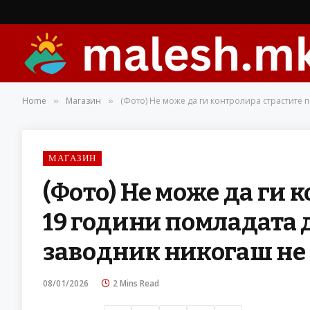
Home
Магазин
(Фото) Не може да ги контролира страстите 
»
»
МАГАЗИН
(Фото) Не може да ги 
19 години помладата 
заводник никогаш не
08/01/2026
2 Mins Read