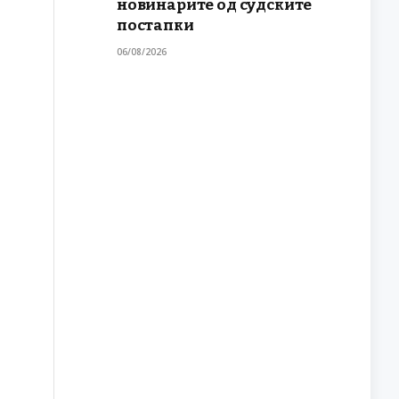
новинарите од судските
постапки
06/08/2026