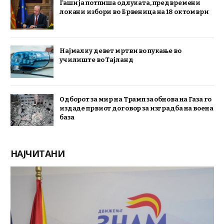
Гаши ја потпиша одлуката, предвремени
локани избори во Брвеница на 18 октомври
Најмалку девет мртви во пукање во
училиште во Тајланд
Одборот за мир на Трамп за обнова на Газа го
издаде првиот договор за изградба на воена
база
НАЈЧИТАНИ