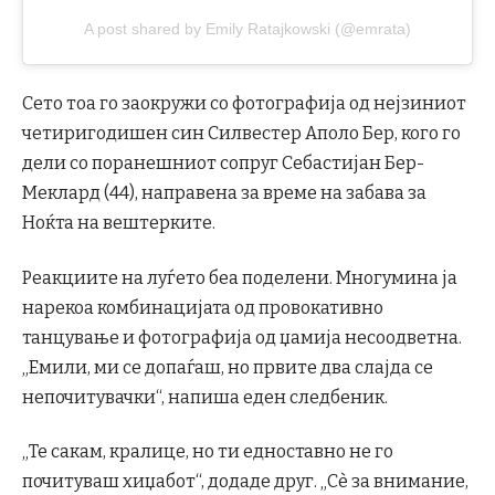
A post shared by Emily Ratajkowski (@emrata)
Сето тоа го заокружи со фотографија од нејзиниот
четиригодишен син Силвестер Аполо Бер, кого го
дели со поранешниот сопруг Себастијан Бер-
Меклард (44), направена за време на забава за
Ноќта на вештерките.
Реакциите на луѓето беа поделени. Многумина ја
нарекоа комбинацијата од провокативно
танцување и фотографија од џамија несоодветна.
„Емили, ми се допаѓаш, но првите два слајда се
непочитувачки“, напиша еден следбеник.
„Те сакам, кралице, но ти едноставно не го
почитуваш хиџабот“, додаде друг. „Сè за внимание,