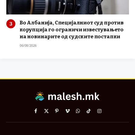
Во Албанија, Специјалниот суд против
корупција го ограничи известувањето
на новинарите од судските постапки
06/08/2026
Facebook
X
Pinterest
Vimeo
WhatsApp
TikTok
Instagram
(Twitter)