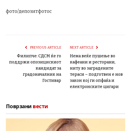
фото/депозитфотос
PREVIOUS ARTICLE
NEXT ARTICLE
Филипче: СДСМ ќе го
Нема веќе пушење во
поддржи опозицискиот
кафеани и ресторани,
кандидат за
ниту во заградените
градоначалник на
тераси – подготвен е нов
Гостивар
закон кој ги опфаќа и
електронските цигари
Поврзани
вести