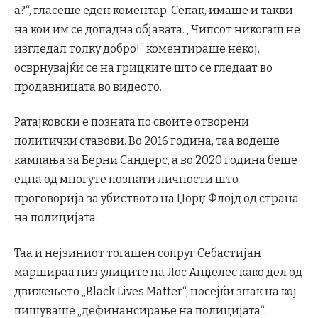
а?“, гласеше еден коментар. Сепак, имаше и такви
на кои им се допадна објавата. „Чипсот никогаш не
изгледал толку добро!“ коментираше некој,
осврнувајќи се на грицките што се гледаат во
продавницата во видеото.
Ратајковски е позната по своите отворени
политички ставови. Во 2016 година, таа водеше
кампања за Берни Сандерс, а во 2020 година беше
една од многуте познати личности што
проговорија за убиството на Џорџ Флојд од страна
на полицијата.
Таа и нејзиниот тогашен сопруг Себастијан
маршираа низ улиците на Лос Анџелес како дел од
движењето „Black Lives Matter“, носејќи знак на кој
пишуваше „дефинансирање на полицијата“.