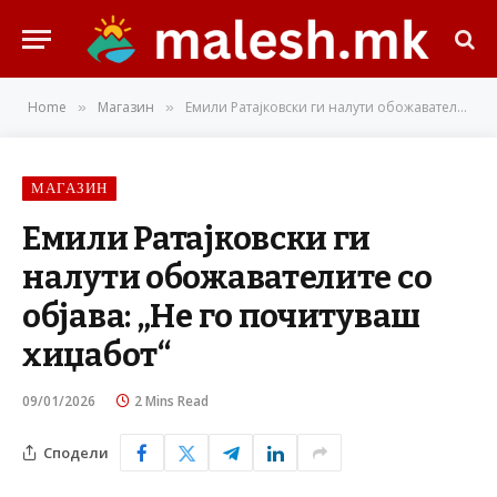
Home
Магазин
Емили Ратајковски ги налути обожавателите со објава: „Не го почитуваш хиџабот“
»
»
МАГАЗИН
Емили Ратајковски ги
налути обожавателите со
објава: „Не го почитуваш
хиџабот“
09/01/2026
2 Mins Read
Сподели