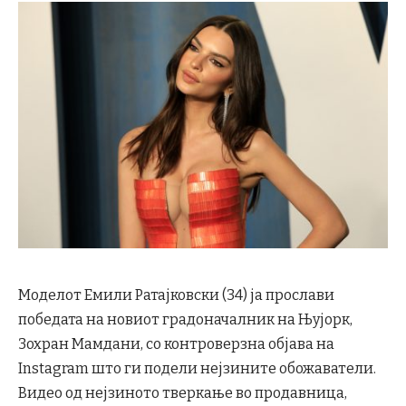
Моделот Емили Ратајковски (34) ја прослави
победата на новиот градоначалник на Њујорк,
Зохран Мамдани, со контроверзна објава на
Instagram што ги подели нејзините обожаватели.
Видео од нејзиното тверкање во продавница,