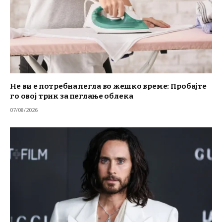
Не ви е потребна пегла во жешко време: Пробајте
го овој трик за пеглање облека
07/08/2026