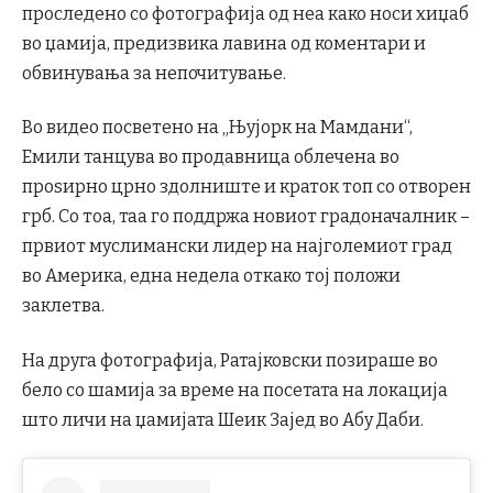
проследено со фотографија од неа како носи хиџаб
во џамија, предизвика лавина од коментари и
обвинувања за непочитување.
Во видео посветено на „Њујорк на Мамдани“,
Емили танцува во продавница облечена во
проѕирно црно здолниште и краток топ со отворен
грб. Со тоа, таа го поддржа новиот градоначалник –
првиот муслимански лидер на најголемиот град
во Америка, една недела откако тој положи
заклетва.
На друга фотографија, Ратајковски позираше во
бело со шамија за време на посетата на локација
што личи на џамијата Шеик Зајед во Абу Даби.