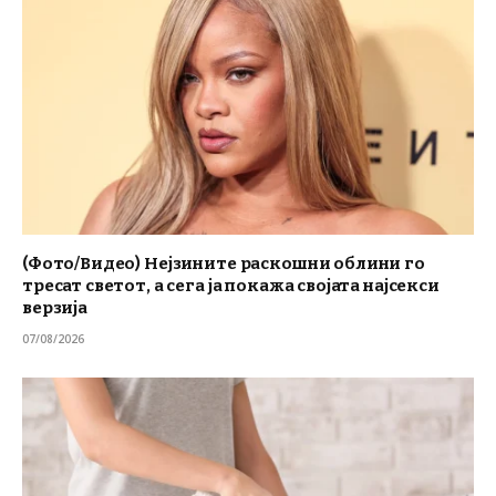
(Фото/Видео) Нејзините раскошни облини го
тресат светот, а сега ја покажа својата најсекси
верзија
07/08/2026