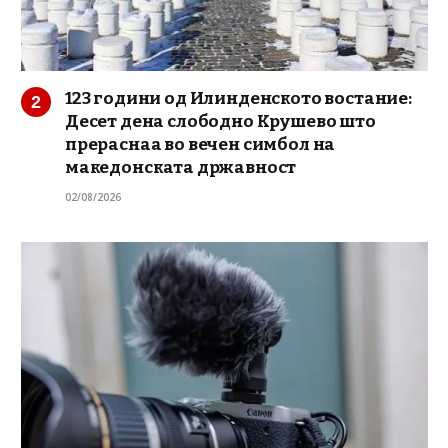
123 години од Илинденското востание:
Десет дена слободно Крушево што
прераснаа во вечен симбол на
македонската државност
02/08/2026