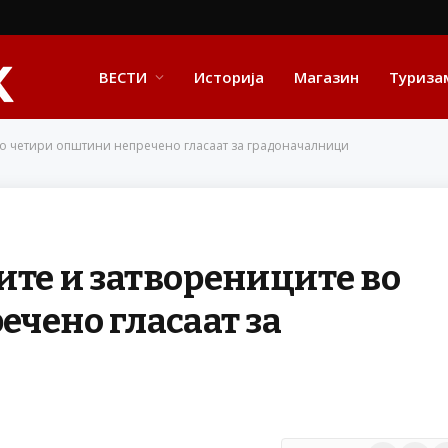
ВЕСТИ
Историја
Магазин
Туриза
во четири општини непречено гласаат за градоначалници
ите и затворениците во
чено гласаат за