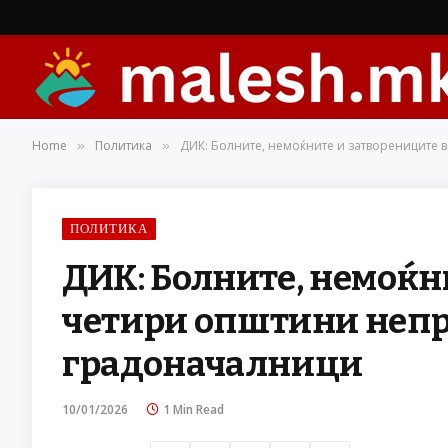
Home
Политика
ДИК: Болните, немоќните и затворениците 
»
»
ПОЛИТИКА
ДИК: Болните, немоќн
четири општини непре
градоначалници
10/01/2026
1 Min Read