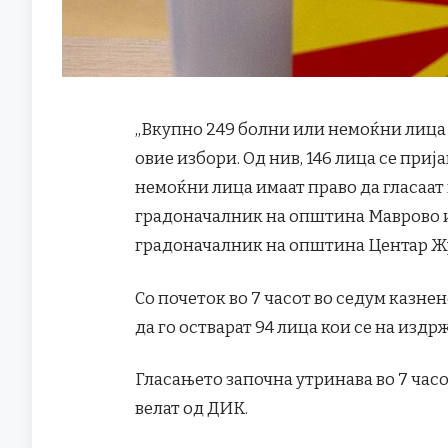
„Вкупно 249 болни или немоќни лица м
овие избори. Од нив, 146 лица се приј
немоќни лица имаат право да гласаат 
градоначалник на општина Маврово и 
градоначалник на општина Центар Жу
Со почеток во 7 часот во седум казне
да го остварат 94 лица кои се на изд
Гласањето започна утринава во 7 часо
велат од ДИК.