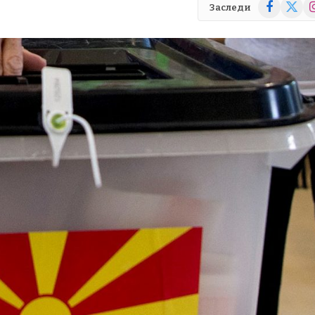
Facebook
X
In
Заследи
(Twitte