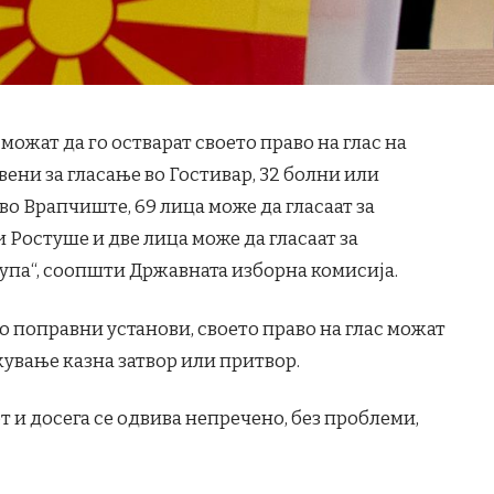
ожат да го остварат своето право на глас на
авени за гласање во Гостивар, 32 болни или
во Врапчиште, 69 лица може да гласаат за
Ростуше и две лица може да гласаат за
па“, соопшти Државната изборна комисија.
но поправни установи, своето право на глас можат
ржување казна затвор или притвор.
т и досега се одвива непречено, без проблеми,