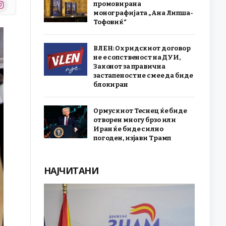
stagram
промовирана
r)
монографијата „Ана Липша-
Тофовиќ“
ВЛЕН: Охридскиот договор
не е сопственост на ДУИ,
Законот за правична
застапеност не смее да биде
блокиран
Ормускиот Теснец ќе биде
отворен многу брзо или
Иран ќе биде силно
погоден, изјави Трамп
НАЈЧИТАНИ