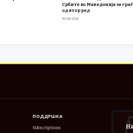
Србите во Македонија за гра
од втор ред
05/08/2026
ПОДДРШКА
Н
Subscriptions