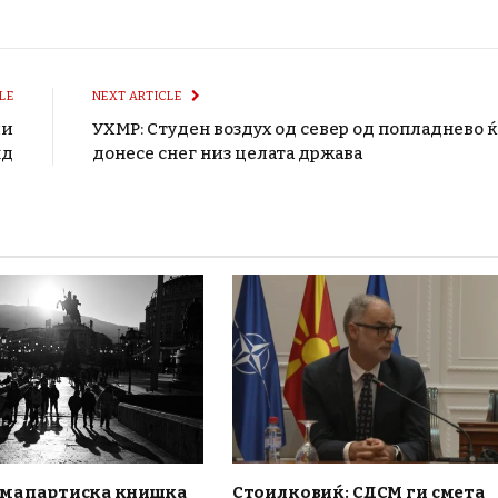
LE
NEXT ARTICLE
ли
УХМР: Студен воздух од север од попладнево ќ
нд
донесе снег низ целата држава
ема партиска книшка
Стоилковиќ: СДСМ ги смета