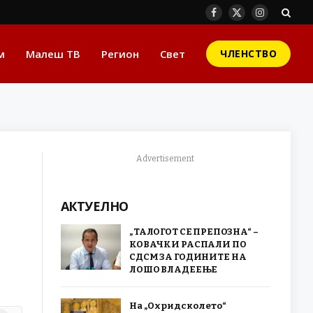
Facebook
X
Instagram
(Twitter)
м
Малеш ТВ
Регион
Свет
ЧЛЕНСТВО
Advertisement
АКТУЕЛНО
„ТАЛОГОТ СЕ ПРЕПОЗНА“ –
КОВАЧКИ РАСПАЛИ ПО
СДСМ ЗА ГОДИНИТЕ НА
ЛОШО ВЛАДЕЕЊЕ
На „Охридско лето“