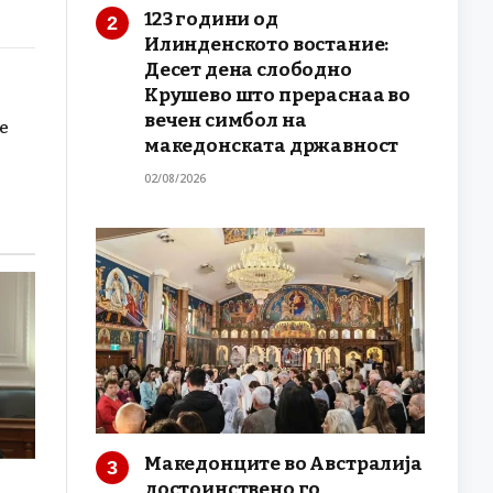
123 години од
Илинденското востание:
Десет дена слободно
Крушево што прераснаа во
вечен симбол на
е
македонската државност
02/08/2026
Македонците во Австралија
достоинствено го