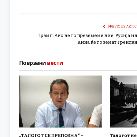
PREVIOUS ARTIC
Трамп: Ако не го преземеме ние, Русија и
Кина ќе го земат Гренла
Поврзани
вести
„ТАЛОГОТ СЕ ПРЕПОЗНА“ –
Талогот н