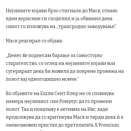
Нејзините изјави брзо стигнале до Маск, откако
еден корисник ги споделил и ја обвинил дека
синот го изложува на „трансродно заведување“.
Маск реагирал со објава:
„Денес ќе поднесам барање за самостојно
старателство, со оглед на нејзините изјави кои
сугерираат дека би можела да покрене промена на
полот кај едногодишно момче.“
Во објавите на Ешли Сент Клер не се спомнува
намера нејзиниот син Ромулус да го промени
полот. Таа и понатаму е активна на Икс, каде
продолжува да го критикува Маск и тврди дека ѝ е
оневозможен пристап до претплатата X Premium.