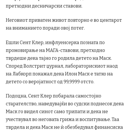
претходни десничарски ставови.
Неговиот приватен живот повторно е во центарот
на вниманието поради овој потег.
Ешли Сент Клер, инфлуенсерка позната по
промовирање на МАГА-ставови, претходно
тврдеше дека тајно го родила детето на Маск.
Според Волстрит џурнал, лабораторискиот наод
на Лабкорп покажал дека Илон Маск е татко на
детето со веројатност од 99,9999 отсто.
Подоцна, Сент Клер побарала самостојно
старателство, наведувајќи во судски поднесок дека
Маск го видел синот само трипати и дека не
учествувал во неговата грижа и воспитување. Таа
тврдела и дека Маск не ѝ обезбедувал финансиска