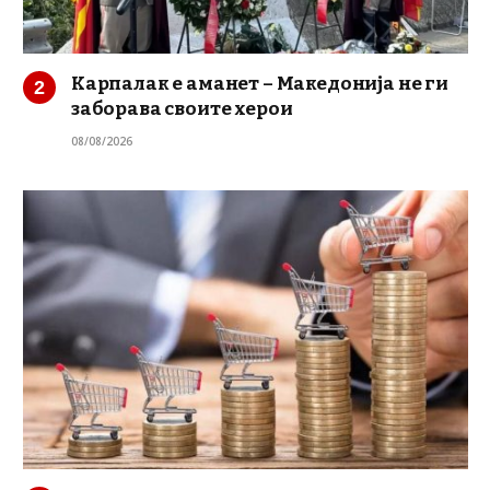
Карпалак е аманет – Македонија не ги
заборава своите херои
08/08/2026