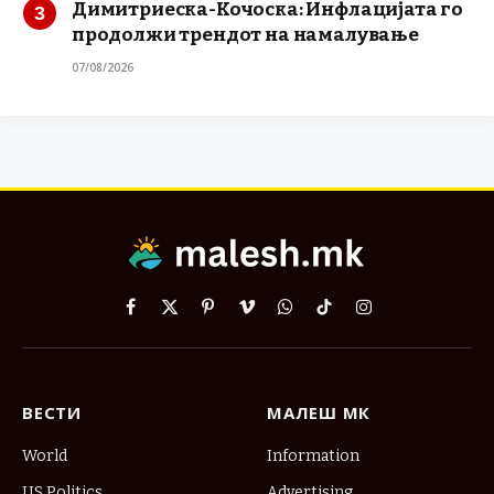
Димитриеска-Кочоска: Инфлацијата го
продолжи трендот на намалување
07/08/2026
Facebook
X
Pinterest
Vimeo
WhatsApp
TikTok
Instagram
(Twitter)
ВЕСТИ
МАЛЕШ МК
World
Information
US Politics
Advertising