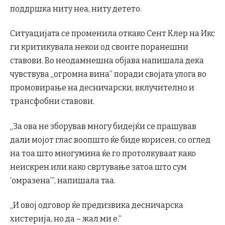
поддршка ниту неа, ниту детето.
Ситуацијата се променила откако Сент Клер на Икс
ги критикувала некои од своите поранешни
ставови. Во неодамнешна објава напишала дека
чувствува „огромна вина“ поради својата улога во
промовирање на десничарски, вклучително и
трансфобни ставови.
„За ова не зборував многу бидејќи се прашував
дали мојот глас воопшто ќе биде корисен, со оглед
на тоа што многумина ќе го протолкуваат како
неискрен или како свртување затоа што сум
‘омразена’“, напишала таа.
„И овој одговор ќе предизвика десничарска
хистерија, но да – жал ми е.“