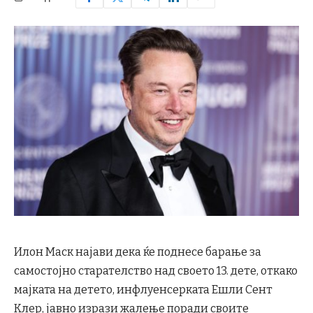
Илон Маск најави дека ќе поднесе барање за
самостојно старателство над своето 13. дете, откако
мајката на детето, инфлуенсерката Ешли Сент
Клер, јавно изрази жалење поради своите