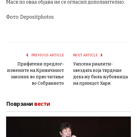
Маск по оваа објава не се огласил дополнително.
Фото: Depositphotos
PREVIOUS ARTICLE
NEXT ARTICLE
Прифатени предлог-
Уапсена риалити-
измените на Кривичниот
ѕвездата која тврдеше
законик во прво читање
дека му била љубовница
во Собранието
на принцот Хари
Поврзани
вести