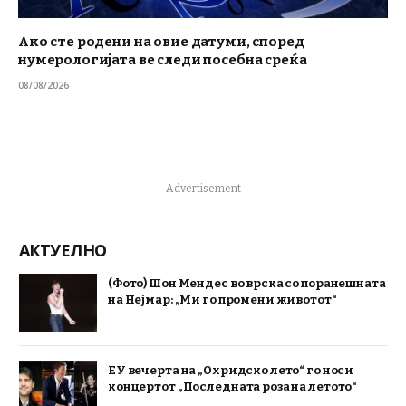
Ако сте родени на овие датуми, според
нумерологијата ве следи посебна среќа
08/08/2026
Advertisement
АКТУЕЛНО
(Фото) Шон Мендес во врска со поранешната
на Нејмар: „Ми го промени животот“
ЕУ вечерта на „Охридско лето“ го носи
концертот „Последната роза на летото“