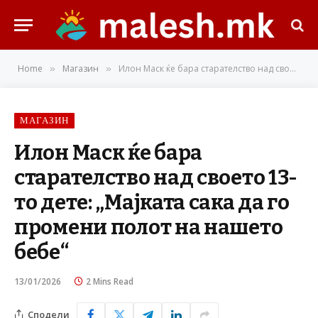
Home
Магазин
Илон Маск ќе бара старателство над своето 13-то дете: „Мајката сака да го промени полот на нашето бебе“
»
»
МАГАЗИН
Илон Маск ќе бара
старателство над своето 13-
то дете: „Мајката сака да го
промени полот на нашето
бебе“
13/01/2026
2 Mins Read
Сподели