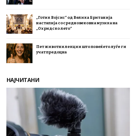
„Готик Војсис“ од Велика Британија
настапија со средновековна музика на
„Охридско лето“
Пет животни лекции што повеќето луѓе ги
учат предоцна
НАЈЧИТАНИ