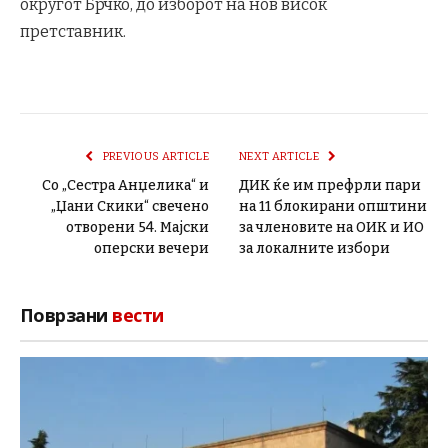
округот Брчко, до изборот на нов висок
претставник.
PREVIOUS ARTICLE
NEXT ARTICLE
Со „Сестра Анџелика“ и
ДИК ќе им префрли пари
„Џани Скики“ свечено
на 11 блокирани општини
отворени 54. Мајски
за членовите на ОИК и ИО
оперски вечери
за локалните избори
Поврзани
вести