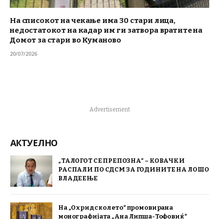
На списокот на чекање има 30 стари лица,
недостатокот на кадар им ги затвора вратите на
Домот за стари во Куманово
20/07/2026
Advertisement
АКТУЕЛНО
„ТАЛОГОТ СЕ ПРЕПОЗНА“ – КОВАЧКИ
РАСПАЛИ ПО СДСМ ЗА ГОДИНИТЕ НА ЛОШО
ВЛАДЕЕЊЕ
На „Охридско лето“ промовирана
монографијата „Ана Липша-Тофовиќ“