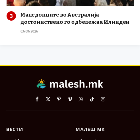
Македонците во Австралија
достоинствено го одбележаа Илинден
03/08/2026
Facebook
X
Pinterest
Vimeo
WhatsApp
TikTok
Instagram
(Twitter)
ВЕСТИ
МАЛЕШ МК