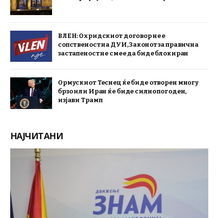
ВЛЕН: Охридскиот договор не е
сопственост на ДУИ, Законот за правична
застапеност не смее да биде блокиран
Ормускиот Теснец ќе биде отворен многу
брзо или Иран ќе биде силно погоден,
изјави Трамп
НАЈЧИТАНИ