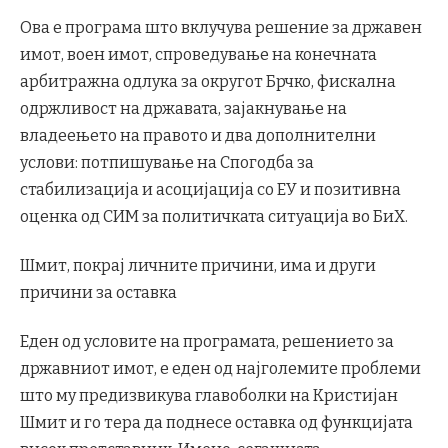
Ова е програма што вклучува решение за државен
имот, воен имот, спроведување на конечната
арбитражна одлука за округот Брчко, фискална
одржливост на државата, зајакнување на
владеењето на правото и два дополнителни
услови: потпишување на Спогодба за
стабилизација и асоцијација со ЕУ и позитивна
оценка од СИМ за политичката ситуација во БиХ.
Шмит, покрај личните причини, има и други
причини за оставка
Еден од условите на програмата, решението за
државниот имот, е еден од најголемите проблеми
што му предизвикува главоболки на Кристијан
Шмит и го тера да поднесе оставка од функцијата