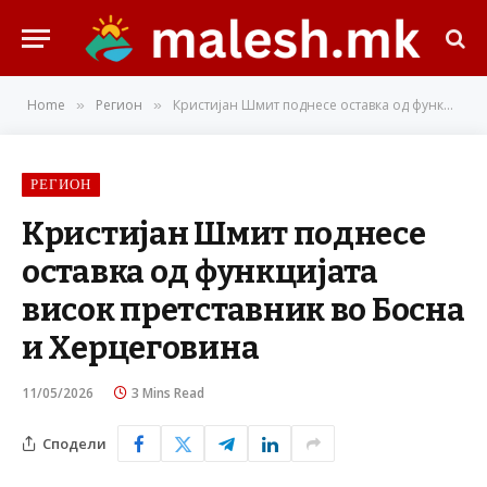
Home
Регион
Кристијан Шмит поднесе оставка од функцијата висок претставник во Босна и Херцеговина
»
»
РЕГИОН
Кристијан Шмит поднесе
оставка од функцијата
висок претставник во Босна
и Херцеговина
11/05/2026
3 Mins Read
Сподели