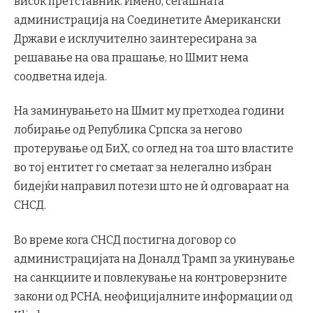
висок претставник. Имено, сегашната
администрација на Соединетите Американски
Држави е исклучително заинтересирана за
решавање на ова прашање, но Шмит нема
соодветна идеја.
На заминувањето на Шмит му претходеа години
лобирање од Република Српска за негово
протерување од БиХ, со оглед на тоа што властите
во тој ентитет го сметаат за нелегално избран
бидејќи направил потези што не ѝ одговараат на
СНСД.
Во време кога СНСД постигна договор со
администрацијата на Доналд Трамп за укинување
на санкциите и повлекување на контроверзните
закони од РСНА, неофицијалните информации од