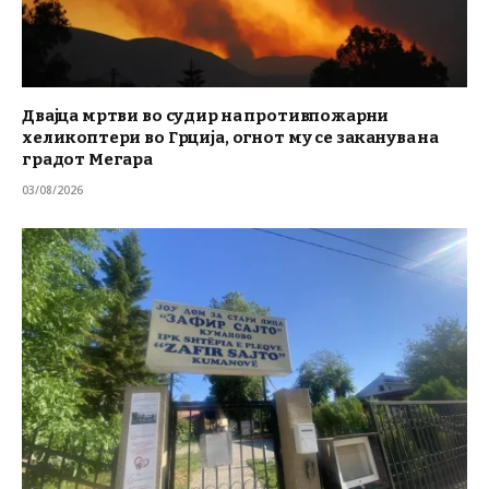
Двајца мртви во судир на противпожарни
хеликоптери во Грција, огнот му се заканува на
градот Мегара
03/08/2026