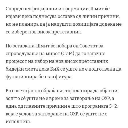
Според неофицијални информации, Шмит ќе
изјави дека поднесува оставка од лични причини,
но не планира да ја напушти позицијата додека не
се избере нов висок претставник.
По оставката, Шмит ќе побара од Советот за
спроведување на мирот (СИМ) да го започне
процесот на избор на нов висок претставник
бидејќи смета дека БиХ сè уште не е подготвена да
функционира без таа фигура.
Во своето јавно обраќање, тој планира да објасни
зошто сè уште не е време за затворање на ОХР, а
една од главните причини е што програмата 5+2,
која е услов за затворање на ОХР, сè уште не е
исполнета.