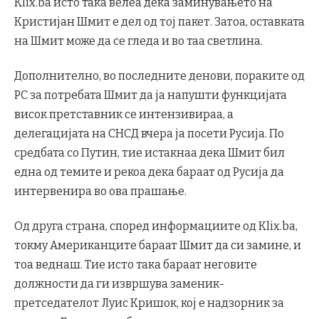
Klix.ba исто така велеа дека заминувањето на
Кристијан Шмит е дел од тој пакет. Затоа, оставката
на Шмит може да се гледа и во таа светлина.
Дополнително, во последните денови, пораките од
РС за потребата Шмит да ја напушти функцијата
висок претставник се интензивираа, а
делегацијата на СНСД вчера ја посети Русија. По
средбата со Путин, тие истакнаа дека Шмит бил
една од темите и рекоа дека бараат од Русија да
интервенира во ова прашање.
Од друга страна, според информациите од Klix.ba,
токму Американците бараат Шмит да си замине, и
тоа веднаш. Тие исто така бараат неговите
должности да ги извршува заменик-
претседателот Луис Кришок, кој е надзорник за