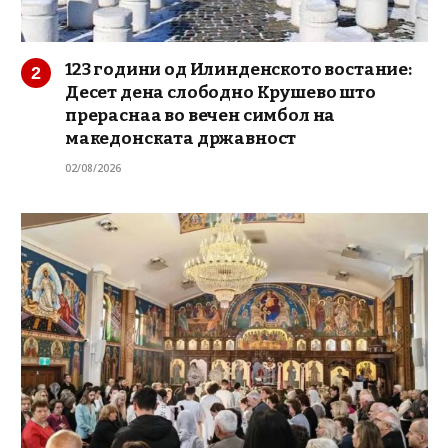
123 години од Илинденското востание:
Десет дена слободно Крушево што
прераснаа во вечен симбол на
македонската државност
02/08/2026