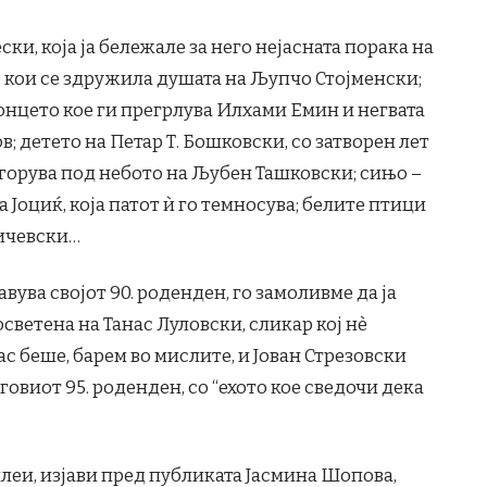
ки, која ја бележале за него нејасната порака на
о кои се здружила душата на Љупчо Стојменски;
онцето кое ги прегрлува Илхами Емин и негвата
; детето на Петар Т. Бошковски, со затворен лет
огорува под небото на Љубен Ташковски; сињо –
 Јоциќ, која патот ѝ го темносува; белите птици
дичевски…
вува својот 90. роденден, го замоливме да ја
светена на Танас Луловски, сликар кој нè
ас беше, барем во мислите, и Јован Стрезовски
овиот 95. роденден, со “ехото кое сведочи дека
илеи, изјави пред публиката Јасмина Шопова,