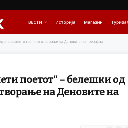
ВЕСТИ
Историја
Магазин
Туриза
 од вчерашното свечено отворање на Деновите на поезијата
ети поетот“ – белешки од
творање на Деновите на