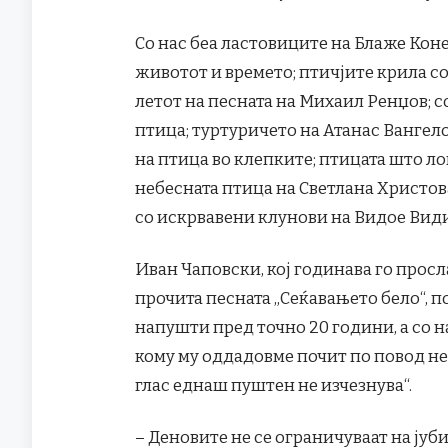
Со нас беа ластовиците на Блаже Конес
животот и времето; птичјите крила с
летот на песната на Михаил Ренџов; с
птица; туртуричето на Атанас Вангелов
на птица во клепките; птицата што л
небесната птица на Светлана Христова
со искрвавени клунови на Видое Ви
Иван Чаповски, кој годинава го просла
прочита песната „Сеќавањето бело“, по
напушти пред точно 20 години, а со н
кому му оддадовме почит по повод нег
глас еднаш пуштен не изчезнува“.
– Деновите не се ограничуваат на јуб