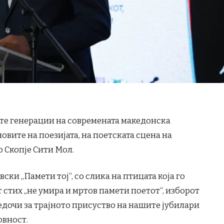
ите генерации на современата македонска
новите на поезијата, на поетската сцена на
о Скопје Сити Мол.
ки „Памети тој“, со слика на птицата која го
 стих „не умира и мртов памети поетот“, изборот
едочи за трајното присуство на нашите јубилари
овност.