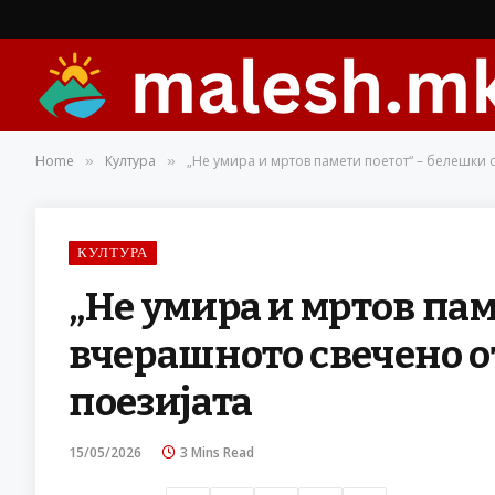
Home
Култура
„Не умира и мртов памети поетот“ – белешки
»
»
КУЛТУРА
„Не умира и мртов пам
вчерашното свечено о
поезијата
15/05/2026
3 Mins Read