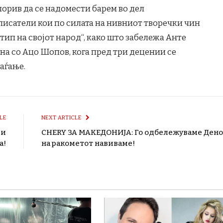
порив да се надомести барем во дел
исатели кои по силата на нивниот творечки чин
тип на својот народ“, како што забележа Анте
на со Ацо Шопов, кога пред три децении се
аѓање.
LE
NEXT ARTICLE
ви
CHERY ЗА МАКЕДОНИЈА: Го одбележуваме Ден
а!
на ракометот навиваме!