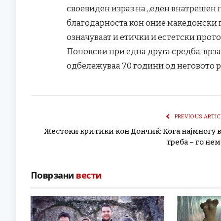
своевиден израз на „еден внатрешен 
благодарноста кон оние македонски п
означуваат и етички и естетски прото
Поповски при една друга средба, врза
одбележуваа 70 години од неговото р
PREVIOUS ARTIC
Жестоки критики кон Дончиќ: Кога најмногу 
треба – го нем
Поврзани
вести