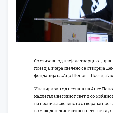
Со стихови од плејада творци од прв
поезија, вчера свечено се отворија Де
фондацијата „Ацо Шопов – Поезија“, в
Инспириран од песната на Анте Поповс
надлетала неговиот свет и со моќниот
на песни за свеченото отворање посв
во македонскиот јазик и неговата дух