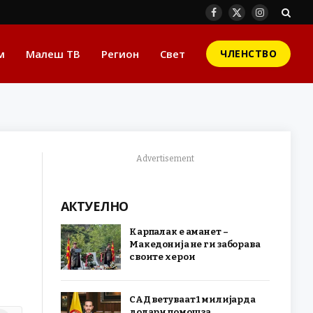
Facebook
X
Instagram
(Twitter)
м
Малеш ТВ
Регион
Свет
ЧЛЕНСТВО
Advertisement
АКТУЕЛНО
Карпалак е аманет –
Македонија не ги заборава
своите херои
САД ветуваат 1 милијарда
долари помош за