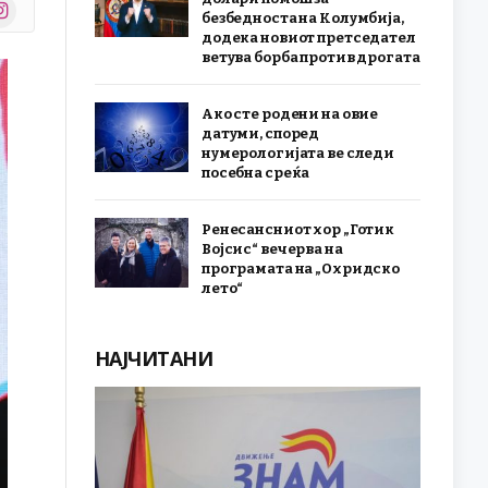
stagram
безбедноста на Колумбија,
r)
додека новиот претседател
ветува борба против дрогата
Ако сте родени на овие
датуми, според
нумерологијата ве следи
посебна среќа
Ренесансниот хор „Готик
Војсис“ вечерва на
програмата на „Охридско
лето“
НАЈЧИТАНИ