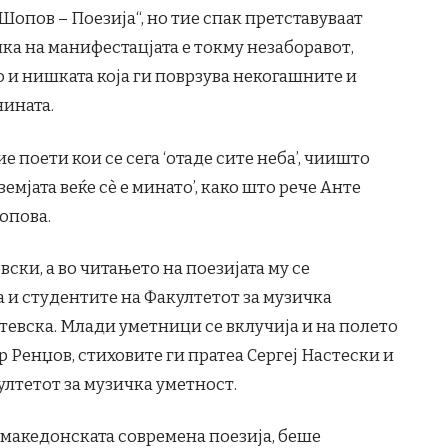
опов – Поезија“, но тие спак претставуваат
ка на манифестацјата е токму незаборавот,
 и нишката која ги поврзува некогашните и
нината.
е поети кои се сега ‘отаде сите неба’, чиишто
земјата веќе сè е минато’, како што рече Анте
опова.
ски, а во читањето на поезијата му се
 и студентите на Факултетот за музичка
тевска. Млади уметници се вклучија и на полето
 Ренџов, стиховите ги пратеа Сергеј Настески и
ултетот за музичка уметност.
македонската современа поезија, беше