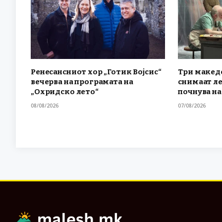
Ренесансниот хор „Готик Војсис“
Три макед
вечерва на програмата на
снимаат л
„Охридско лето“
почнува на
08/08/2026
07/08/2026