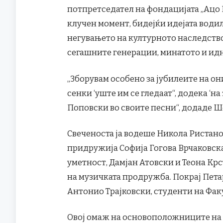
потпретседател на фондацијата „Ацо Ш
клучен момент, бидејќи идејата водил
негувањето на културното наследство
сегашните генерации, минатото и ид
„Зборувам особено за јубилеите на они
сенки ‘уште им се гледаат“, додека ‘на 
Поповски во своите песни“, додаде Ш
Свеченоста ја водеше Никола Ристанов
придружија Софија Гогова Врчаковска
уметност, Дамјан Атовски и Теона Крс
на музичката продружба. Покрај Петар
Антонио Трајковски, студенти на Фак
Овој омаж на основоположниците на 