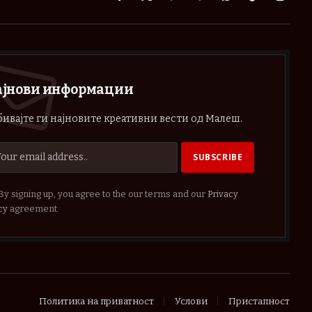
Facebook
X
Pinterest
Vimeo
WhatsApp
TikTok
Instag
(Twitter)
ајнови информации
ивајте ги најновите креативни вести од Малеш.
By signing up, you agree to the our terms and our
Privacy
cy
agreement.
Политика на приватност
Услови
Пристапност