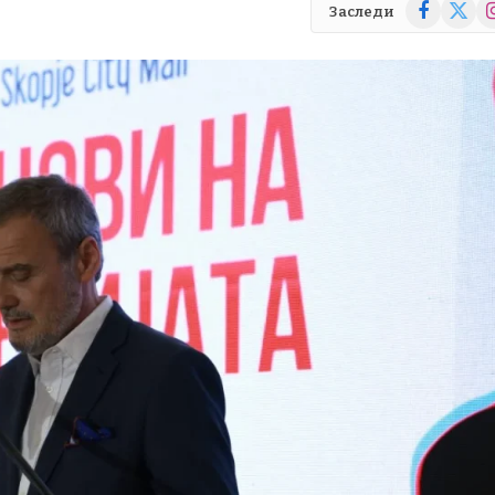
Facebook
X
In
Заследи
(Twitte