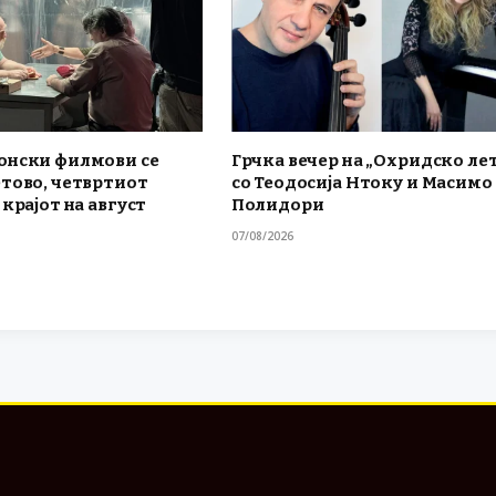
онски филмови се
Грчка вечер на „Охридско ле
етово, четвртиот
со Теодосија Нтоку и Масимо
 крајот на август
Полидори
07/08/2026