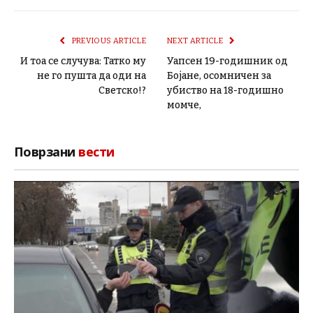
PREVIOUS ARTICLE
NEXT ARTICLE
И тоа се случува: Татко му
Уапсен 19-годишник од
не го пушта да оди на
Бојане, осомничен за
Светско!?
убиство на 18-годишно
момче,
Поврзани
вести