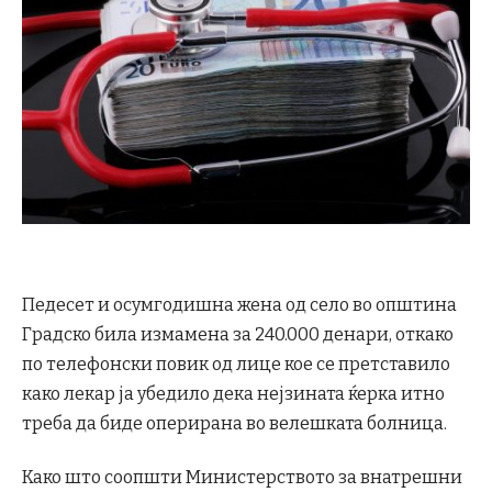
Педесет и осумгодишна жена од село во општина
Градско била измамена за 240.000 денари, откако
по телефонски повик од лице кое се претставило
како лекар ја убедило дека нејзината ќерка итно
треба да биде оперирана во велешката болница.
Како што соопшти Министерството за внатрешни