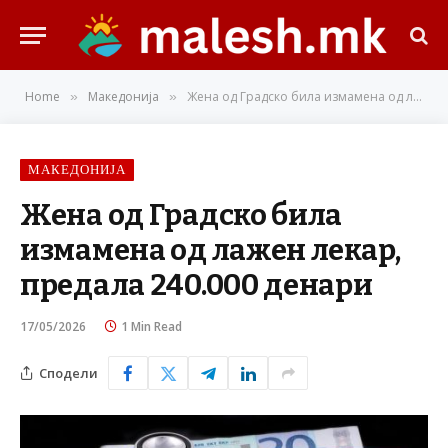
Home
Македонија
Жена од Градско била измамена од лажен лекар, предала 240.000 денари
»
»
МАКЕДОНИЈА
Жена од Градско била
измамена од лажен лекар,
предала 240.000 денари
17/05/2026
1 Min Read
Сподели