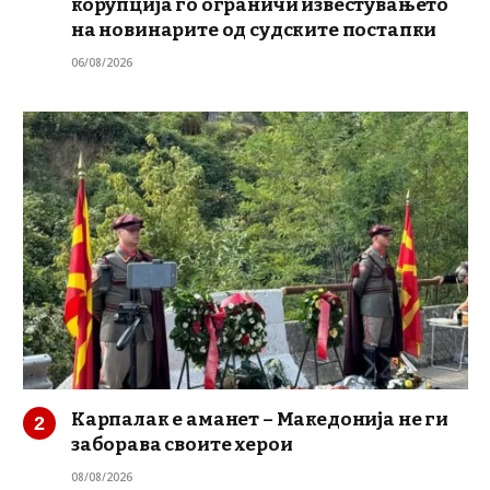
корупција го ограничи известувањето
на новинарите од судските постапки
06/08/2026
Карпалак е аманет – Македонија не ги
заборава своите херои
08/08/2026