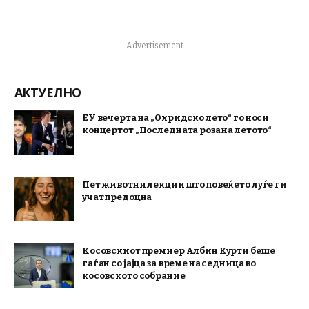
Advertisement
АКТУЕЛНО
ЕУ вечерта на „Охридско лето“ го носи
концертот „Последната роза на летото“
Пет животни лекции што повеќето луѓе ги
учат предоцна
Косовскиот премиер Албин Курти беше
гаѓан со јајца за време на седница во
косовското собрание