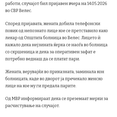
работи, случајот бил пријавен вчера на 14.05.2026
во СВР Велес.
Според пријавата, жената добила телефонски
повик од непознато лице кое се претставило како
лекар од Општата болница во Велес. Лицето ѝ
кажало дека нејзината ќерка се наоѓа во болница
со скршеница и дека за оперативен зафат е
потребно веднаш да се платат пари.
Жената, верувајќи во приказната, заминала кон
болницата, каде во дворот ја пречекало женско
лице на кое му ги предала парите.
Од МВР информираат дека се преземаат мерки за
расчистување на случајот.