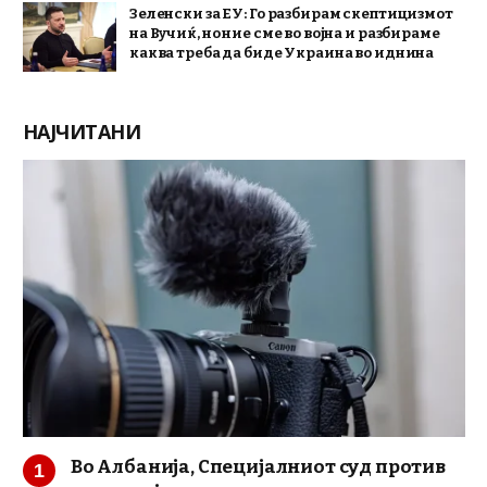
Зеленски за ЕУ: Го разбирам скептицизмот
на Вучиќ, но ние сме во војна и разбираме
каква треба да биде Украина во иднина
НАЈЧИТАНИ
Во Албанија, Специјалниот суд против