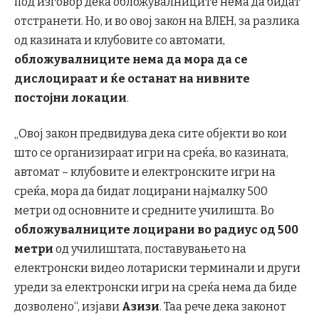
под изговор дека обложувалниците нема да бидат
отстранети. Но, и во овој закон на ВЛЕН, за разлика
од казината и клубовите со автомати,
обложувалниците нема да мора да се
дислоцираат и ќе останат на нивните
постојни локации
.
„Овој закон предвидува дека сите објекти во кои
што се организираат игри на среќа, во казината,
автомат – клубовите и електронските игри на
среќа, мора да бидат лоцирани најмалку 500
метри од основните и средните училишта. Во
обложувалниците лоцирани во радиус од 500
метри
од училиштата, поставувањето на
електронски видео лотариски терминали и други
уреди за електронски игри на среќа нема да биде
дозволено“, изјави
Азизи
. Таа рече дека законот