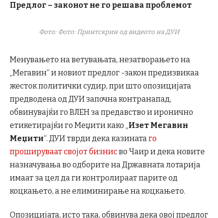
Предлог – законот не го решава проблемот
Фото: Фото: Принтскрин од видеото на ДУИ
Менувањето на ветувањата, незатворањето на
„Мегавин“ и новиот предлог -закон предизвикаа
жесток политички судир, при што опозицијата
предводена од ДУИ започна контранапад,
обвинувајќи го ВЛЕН за предавство и иронично
етикетирајќи го Меџити како „
Изет Мегавин
Меџити
“. ДУИ тврди дека казината
го
прошируваат својот бизнис
во Чаир и дека новите
назначувања во одборите на Државната лотарија
имаат за цел да ги контролираат парите од
коцкањето, а не елиминирање на коцкањето.
Опозицијата, исто така, обвинува дека овој предлог