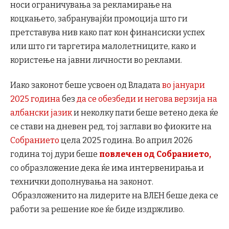
носи ограничувања за рекламирање на
коцкањето, забранувајќи промоција што ги
претставува нив како пат кон финансиски успех
или што ги таргетира малолетниците, како и
користење на јавни личности во реклами.
Иако законот беше усвоен од Владата
во јануари
2025 година
без
да се обезбеди и негова верзија на
албански јазик
и неколку пати беше ветено дека ќе
се стави на дневен ред, тој заглави во фиоките на
Собранието
цела 2025 година. Во април 2026
година тој дури беше
повлечен од Собранието,
со образложение дека ќе има интервенирања и
технички дополнувања на законот.
Образложенито на лидерите на ВЛЕН беше дека се
работи за решение кое ќе биде издржливо.