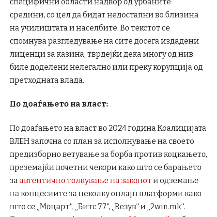
специфични области надвор од урбаните
средини, со цел да бидат недостапни во близина
на училиштата и населбите. Во текстот се
спомнува разгледување на сите досега издадени
лиценци за казина, тврдејќи дека многу од нив
биле доделени нелегално или преку корупција од
претходната влада.
По доаѓањето на власт:
По доаѓањето на власт во 2024 година Коалицијата
ВЛЕН започна со план за исполнување на своето
предизборно ветување за борба против коцкањето,
преземајќи почетни чекори како што се барањето
за
автентично толкување на законот
и одземање
на концесиите за неколку онлајн платформи како
што се „Moцарт“, „Битс 77“, „Везув“ и „2win.mk“.