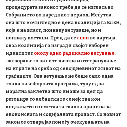
процедурата законот треба да се изгласа во
Собранието во наредниот период. Меѓутоа,
она што е очигледно е дека коалицијата ВЛЕН,
која е на власт, поинаку ветуваше, но и
поинаку постапи. Пред да се
спои
во партија,
оваа коалиција го изгради својот изборен
идентитет
околу едно радикално ветување,
затворањето на сите казина и отстранување
на игрите на среќа од секојдневниот живот на
граѓаните. Ова ветување не беше само една
точка на изборната програма, туку една
морална заклетва што имаше за цел да
резонира со албанските семејства кои
коцкањето го сметаа за главна причина за
економската и социјалната пропаст. Со новиот
закон се отвара јаз помеѓу очекувањата на