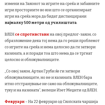
измени на Законот за игрите на среќа и забавните
игри просториите во кои што се организираат
игри на среќа мора да бидат дистанцирани
најмалку 500 метри од училиштата
.
ВЛЕН
сe спротивстави
на овој предлог-закон, со
образложение дека тој нема да го реши проблемот
со игрите на среќа и нема целосно да ги затвори
казината, а и поради тоа што нема да се тргнат
целосно и обложувалниците.
„Со овој закон, Артан Груби ќе ги затвори
обложувалниците, но не и казината. ВЛЕН бара
итно отстранување не само на обложувалниците,
туку и на казината“, велеше Изет Меџити од ВЛЕН.
Февруари
– На 22 февруари од Скопската чаршија