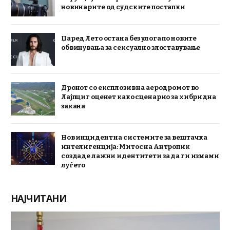
новинарите од судските постапки
Џаред Лето остана без улога по новите
обвинувања за сексуално злоставување
Дронот со експлозив на аеродромот во
Лајпциг оценет како сценарио за хибридна
закана
Нов инцидент на системите за вештачка
интелигенција: Митос на Антропик
создаде лажни идентитети за да ги измами
луѓето
НАЈЧИТАНИ