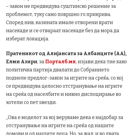
– закон не предвидува суштинско решение за
проблемот, туку само површно го прикрива.
Според нив, казината имале отворени врати
насекаде и се отвараат насекаде без да мора да
изберат локација.
Пратеникот од
Алијансата за Албанците (АА),
Елми Азири
, за
Порталб.мк
, изјави дека тие како
политичка партија двапати до Собранието
поднеле предлог-закон за игрите на среќа, со кој
се предвидува целосно отстранување на игрите
на среќа од населбите и нивно дислоцирање во
хотели со пет ѕвезди.
„Ова е моделот за кој веруваме дека е најдобар за
отстранување на игрите на среќа од нашите
домови и од нашите деца. Но, за жал, и во двата