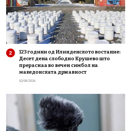
123 години од Илинденското востание:
Десет дена слободно Крушево што
прераснаа во вечен симбол на
македонската државност
02/08/2026