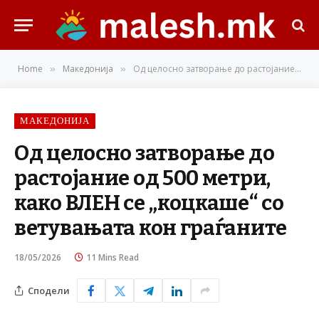
Home
Македонија
Од целосно затворање до растојание од 500 метри, како ВЛЕН се „коцкаше“ со ветувањата кон граѓаните
»
»
МАКЕДОНИЈА
Од целосно затворање до
растојание од 500 метри,
како ВЛЕН се „коцкаше“ со
ветувањата кон граѓаните
18/05/2026
11 Mins Read
Сподели