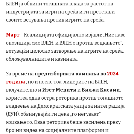
ВЛЕН ја обвини тогашната влада за растот на
индустријата за игри на среќа и ги претстави
своите ветувања против игрите на среќа.
Март
– Коалицијата официјално изјави: „Ние како
опозиција сме ВЛЕН, и ВЛЕН е против коцкањето“,
ветувајќи целосно затворање на игрите на среќа,
обложувалниците и казината.
За време на
предизборната кампања во
2024
година
, но и после тоа, лидерите на ВЛЕН,
вклучително и
Изет Меџити
и
Биљал Касами
,
користеа една остра реторика против тогашното
владеење на Демократската унија за интеграција
(ДУИ), обвинувајќи ги дека „го негуваат“
коцкањето. Оваа реторика беше засилена преку
бројни видеа на социјалните платформи и