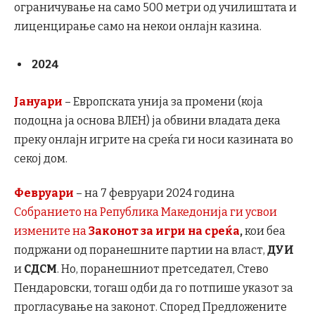
ограничување на само 500 метри од училиштата и
лиценцирање само на некои онлајн казина.
2024
Јануари
– Европската унија за промени (која
подоцна ја основа ВЛЕН) ја обвини владата дека
преку онлајн игрите на среќа ги носи казината во
секој дом.
Февруари
– на 7 февруари 2024 година
Собранието на Република Македонија ги усвои
измените на
Законот за игри на среќа
,
кои беа
подржани од поранешните партии на власт,
ДУИ
и
СДСМ
. Но, поранешниот претседател, Стево
Пендаровски, тогаш одби да го потпише указот за
прогласување на законот. Според Предложените