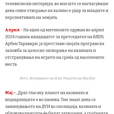
телевизиски интервјуа, во кои што се нагласуваше
дека секое отворање на казино е удар за младите и
перспективата на земјата.
Април
– На еден од митинзите одржан во април
2024 година кандидатот за претседател на ВЛЕН,
Арбен Таравари, ја претстави својата програмска
заложба за целосно затворање на казината и
отстранување на игрите на среќа од населените
места.
Фото: Ветувањето на Изет Меџити на Фејсбук
Мај
–
„Драг гласачу, кланот на казината и
коцкарниците е во паника. Тие знаат дека со
заминувањето на ДУИ во опозиција, казината и
обложувалниците ќе бидат затворени, а граѓаните