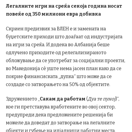
Легалните игри на среќа секоја година носат
повеќе од 350 милиони евра добивка
Скриен предизвик за ВЛЕН е и замената на
буџетските приходи што доаѓаат од индустријата
на игри за среќа. И додека во Албанија беше
одлучено приходите од релегализираното
обложување да се употребат за социјални проекти,
во Македонија сè уште нема јасен план како да се
покрие финансиската „дупка“ што може да се
создаде со затворањето на 50% од објектите.
Здружението „
Сакам да работам
(
Дуа те пуној
)“,
кое ги претставува вработените во овој сектор,
предупреди дека предложените решенија би
можеле да доведат до затворање на легалните
објекти и губење на илјадници работни места.