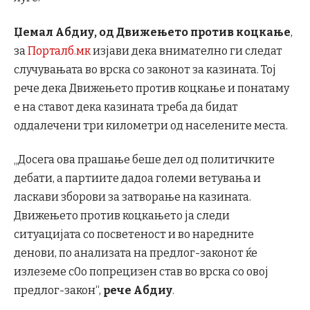
Џемал Абдиу, од Движењето против коцкање
,
за
Порталб.мк
изјави дека внимателно ги следат
случувањата во врска со законот за казината. Тој
рече дека Движењето против коцкање и понатаму
е на ставот дека казината треба да бидат
оддалечени три километри од населените места.
„Досега ова прашање беше дел од политичките
дебати, а партиите дадоа големи ветувања и
ласкави зборови за затворање на казината.
Движењето против коцкањето ја следи
ситуацијата со посветеност и во наредните
денови, по анализата на предлог-законот ќе
излеземе с0о попрецизен став во врска со овој
предлог-закон“,
рече Абдиу
.