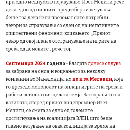
при едно медиумско појавување, Изет Меџити рече
дека едно од нивните предизборни ветувања
беше тоа дека ќе ги преземат сите потребни
чекори за справување со еден од најнегативните
општествени феномени, коцкањето. „Првиот
чекор од овој план е отстранување на игрите на
среќа од домовите“, рече тој.
Септември 2024
година
– Владата
донесе одлука
за забрана на онлајн коцкањето за неколку
компании во Македонија, но
не и за Мегавин
,
која
го презеде монополот на онлајн игрите на среќа и
работи легално низ целата земја. Затворањето на
казината, според првиот вицепремиер Изет
Меџити, се смета за едно од големите
достигнувања на коалицијата ВЛЕН, што беше
главно ветување на оваа коалиција за време на