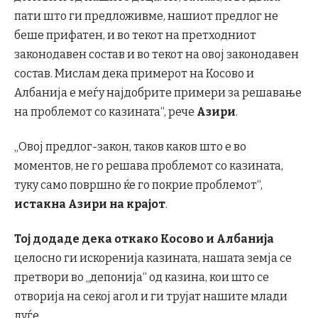
пати што ги предложивме, нашиот предлог не
беше прифатен, и во текот на претходниот
законодавен состав и во текот на овој законодавен
состав. Мислам дека примерот на Косово и
Албанија е меѓу најдобрите примери за решавање
на проблемот со казината“, рече
Азири
.
„Овој предлог-закон, таков каков што е во
моментов, не го решава проблемот со казината,
туку само површно ќе го покрие проблемот“,
истакна Азири на крајот
.
Тој додаде дека откако Косово и Албанија
целосно ги искоренија казината, нашата земја се
претвори во „депонија“ од казина, кои што се
отворија на секој агол и ги трујат нашите млади
луѓе.