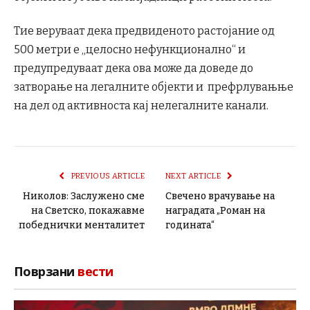
Тие веруваат дека предвиденото растојание од
500 метри е „целосно нефункционално“ и
предупредуваат дека ова може да доведе до
затворање на легалните објекти и префрлувањње
на дел од активноста кај нелегалните канали.
PREVIOUS ARTICLE
NEXT ARTICLE
Николов: Заслужено сме
Свечено врачување на
на Светско, покажавме
наградата „Роман на
победнички менталитет
годината“
Поврзани
вести