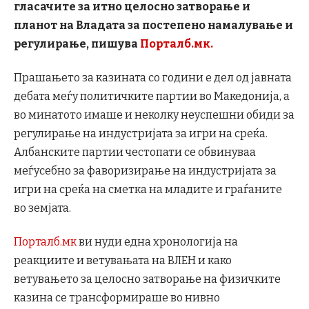
гласачите за итно целосно затворање и
планот на Владата за постепено намалување и
регулирање, пишува
Порталб.мк.
Прашањето за казината со години е дел од јавната
дебата меѓу политичките партии во Македонија, а
во минатото имаше и неколку неуспешни обиди за
регулирање на индустријата за игри на среќа.
Албанските партии честопати се обвинуваа
меѓусебно за фаворизирање на индустријата за
игри на среќа на сметка на младите и граѓаните
во земјата.
Порталб.мк
ви нуди една хронологија на
реакциите и ветувањата на ВЛЕН и како
ветувањето за целосно затворање на физичките
казина се трансформираше во нивно