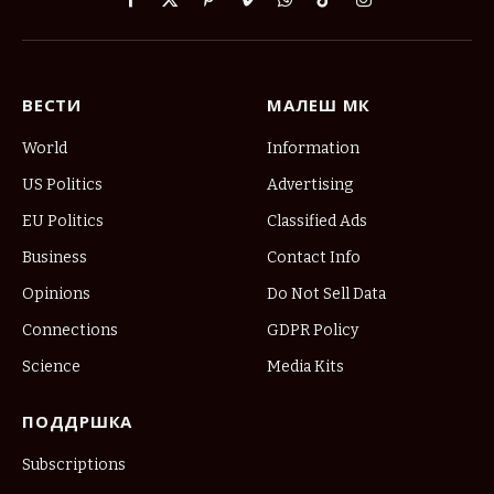
Facebook
X
Pinterest
Vimeo
WhatsApp
TikTok
Instagram
(Twitter)
ВЕСТИ
МАЛЕШ МК
World
Information
US Politics
Advertising
EU Politics
Classified Ads
Business
Contact Info
Opinions
Do Not Sell Data
Connections
GDPR Policy
Science
Media Kits
ПОДДРШКА
Subscriptions