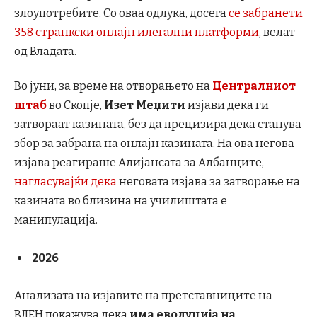
злоупотребите. Со оваа одлука, досега
се забранети
358 странкски онлајн илегални платформи
, велат
од Владата.
Во јуни, за време на отворањето на
Централниот
штаб
во Скопјe,
Изет Меџити
изјави дека ги
затвораат казината, без да прецизира дека станува
збор за забрана на онлајн казината. На ова негова
изјава реагираше Алијансата за Албанците,
нагласувајќи дека
неговата изјава за затворање на
казината во близина на училиштата е
манипулација.
2026
Анализата на изјавите на претставниците на
ВЛЕН покажува дека
има еволуција на