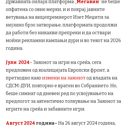
Државната онлајн платформа
„
Meгавин
”
не беше
опфатена со овие мерки, и и покрај јавните
ветувања на вицепремиерот Изет Меџити за
нејзино брзо затворање, платформата продолжи
да работи без никакви препреки и да оствари
моќни рекламни кампањи дури и во текот на 2026
година.
Јули
2024
– Законот за игри на среќа, сега
предложен од коалицијата Европски фронт, а
претходно како
измени на законот
од владата на
СДСМ-ДУИ, повторно е вратен во Собранието. Но,
беше симнат од дневен ред по усвојувањето на
предлогот за автентично толкување на Законот за
игрите на среќа и забавните игри.
Август
2024
година
–
На 26 август 2024 година,