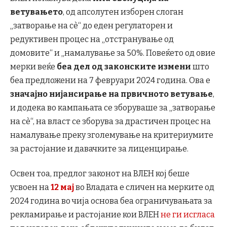
ветувањето
, од апсолутен изборен слоган
„затворање на сè“ до еден регулаторен и
редуктивен процес на „отстранување од
домовите“ и „намалување за 50%. Повеќето од овие
мерки веќе
беа дел од законските измени
што
беа предложени на 7 февруари 2024 година. Ова е
значајно нијансирање на првичното ветување
,
и додека во кампањата се зборуваше за „затворање
на сè“, на власт се зборува за драстичен процес на
намалување преку зголемување на критериумите
за растојание и давачките за лиценцирање.
Освен тоа, предлог законот на ВЛЕН кој беше
усвоен на
12 мај
во Владата е сличен на мерките од
2024 година во чија основа беа ограничувањата за
рекламирање и растојание кои ВЛЕН
не ги исгласа