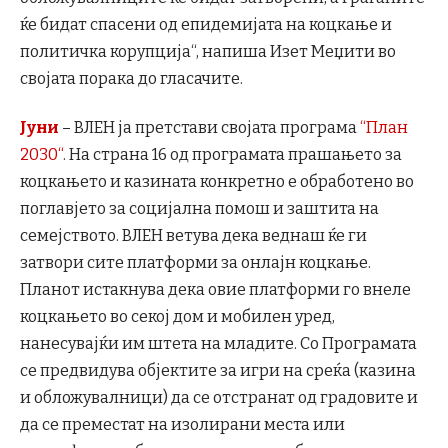
ќе бидат спасени од епидемијата на коцкање и
политичка корупција“, напиша Изет Меџити во
својата порака до гласачите.
Јуни
– ВЛЕН ја претстави својата програма
“План
2030“
. На страна 16 од програмата прашањето за
коцкањето и казината конкретно е обработено во
поглавјето за социјална помош и заштита на
семејството. ВЛЕН ветува дека веднаш ќе ги
затвори сите платформи за онлајн коцкање.
Планот истакнува дека овие платформи го внеле
коцкањето во секој дом и мобилен уред,
нанесувајќи им штета на младите. Со Програмата
се предвидува објектите за игри на среќа (казина
и обложувалници) да се отстранат од градовите и
да се преместат на изолирани места или