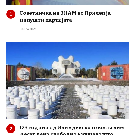
Советничка на ЗНАМ во Прилеп ја
напушти партијата
08/05/2026
123 години од Илинденското востание:
Десет дена слободно Крушево што