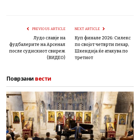
PREVIOUS ARTICLE
NEXT ARTICLE
Лудо славје на
Куп финале 2026: Силекс
фудбалерите на Арсенал
по својот четврти пехар,
после судискиот свиреж
Шкендија ќе атакува по
(ВИДЕО)
третиот
Поврзани
вести