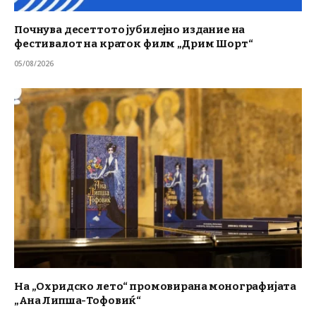
Почнува десеттото јубилејно издание на
фестивалот на краток филм „Дрим Шорт“
05/08/2026
На „Охридско лето“ промовирана монографијата
„Ана Липша-Тофовиќ“