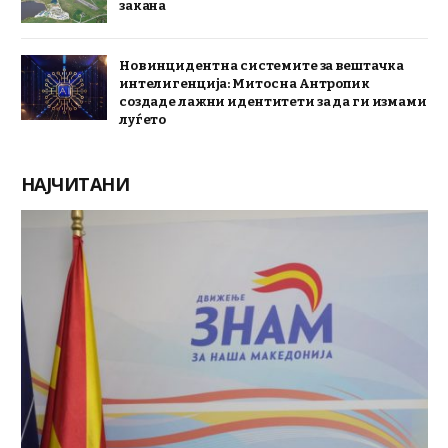
закана
Нов инцидент на системите за вештачка
интелигенција: Митос на Антропик
создаде лажни идентитети за да ги измами
луѓето
НАЈЧИТАНИ