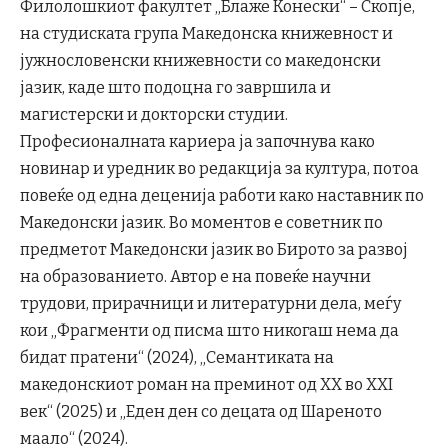
Филолошкиот факултет „Блаже Конески“ – Скопје,
на студиската група Македонска книжевност и
јужнословенски книжевности со македонски
јазик, каде што подоцна го завршила и
магистерски и докторски студии.
Професионалната кариера ја започнува како
новинар и уредник во редакција за култура, потоа
повеќе од една деценија работи како наставник по
Македонски јазик. Во моментов е советник по
предметот Македонски јазик во Бирото за развој
на образованието. Автор е на повеќе научни
трудови, прирачници и литературни дела, меѓу
кои „Фрагменти од писма што никогаш нема да
бидат пратени“ (2024), „Семантиката на
македонскиот роман на преминот од ХХ во ХХI
век“ (2025) и „Еден ден со децата од Шареното
маало“ (2024).