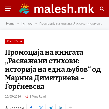
Home
Култура
Промоција на книгата „Раскажани стихови: историја на една љубов“ од Марина Димитриева – Ѓорѓиевска
»
»
КУЛТУРА
Промоција на книгата
„Раскажани стихови:
историја на една љубов“ од
Марина Димитриева –
Ѓорѓиевска
20/05/2026
2 Mins Read
Сподели