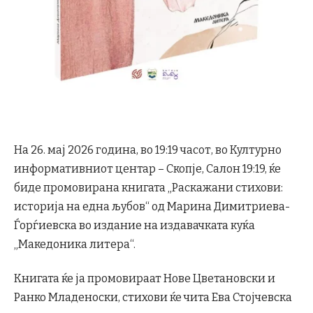
На 26. мај 2026 година, во 19:19 часот, во Културно
информативниот центар – Скопје, Салон 19:19, ќе
биде промовирана книгата „Раскажани стихови:
историја на една љубов“ од Марина Димитриева-
Ѓорѓиевска во издание на издавачката куќа
„Македоника литера“.
Книгата ќе ја промовираат Нове Цветановски и
Ранко Младеноски, стихови ќе чита Ева Стојчевска