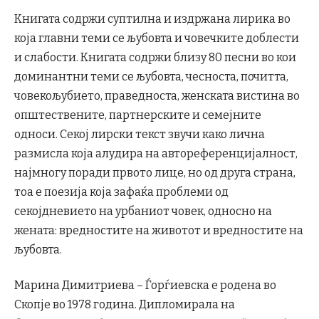
Книгата содржи суптилна и издржана лирика во
која главни теми се љубовта и човечките доблести
и слабости. Книгата содржи близу 80 песни во кои
доминантни теми се љубовта, чесноста, почитта,
човекољубието, праведноста, женската вистина во
општествените, партнерските и семејните
односи. Секој лирски текст звучи како лична
размисла која алудира на автореференцијалност,
најмногу поради првото лице, но од друга страна,
тоа е поезија која зафаќа проблеми од
секојдневието на урбаниот човек, односно на
жената: вредностите на животот и вредностите на
љубовта.
Марина Димитриева – Ѓорѓиевска е родена во
Скопје во 1978 година. Дипломирала на