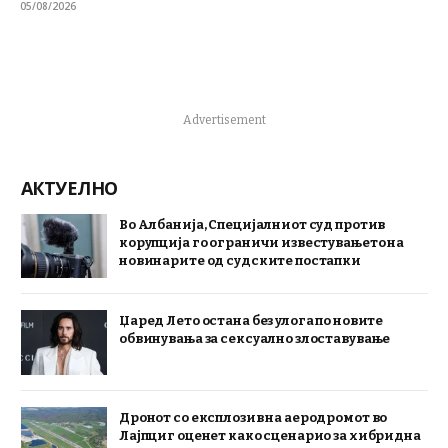
05/08/2026
Advertisement
АКТУЕЛНО
Во Албанија, Специјалниот суд против
корупција го ограничи известувањето на
новинарите од судските постапки
Џаред Лето остана без улога по новите
обвинувања за сексуално злоставување
Дронот со експлозив на аеродромот во
Лајпциг оценет како сценарио за хибридна