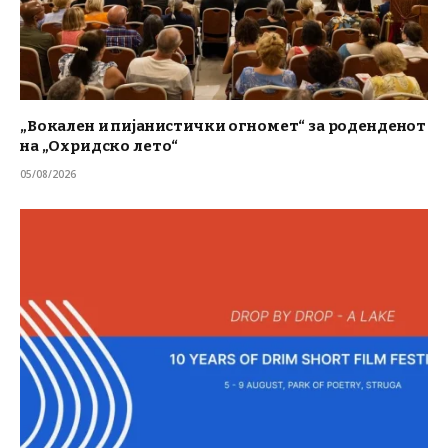
„Вокален и пијанистички огномет“ за роденденот
на „Охридско лето“
05/08/2026