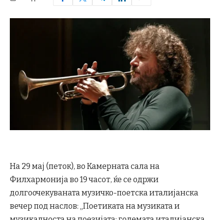
На 29 мај (петок), во Камерната сала на
Филхармонија во 19 часот, ќе се одржи
долгоочекуваната музичко-поетска италијанска
вечер под наслов: „Поетиката на музиката и
музикалноста на поезијата: големата италијанска