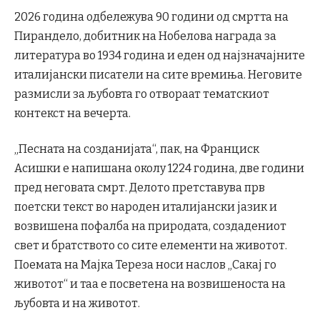
2026 година одбележува 90 години од смртта на
Пирандело, добитник на Нобелова награда за
литература во 1934 година и еден од најзначајните
италијански писатели на сите времиња. Неговите
размисли за љубовта го отвораат тематскиот
контекст на вечерта.
„Песната на созданијата“, пак, на Франциск
Асишки е напишана околу 1224 година, две години
пред неговата смрт. Делото претставува прв
поетски текст во народен италијански јазик и
возвишена пофалба на природата, создадениот
свет и братството со сите елементи на животот.
Поемата на Мајка Тереза носи наслов „Сакај го
животот“ и таа е посветена на возвишеноста на
љубовта и на животот.