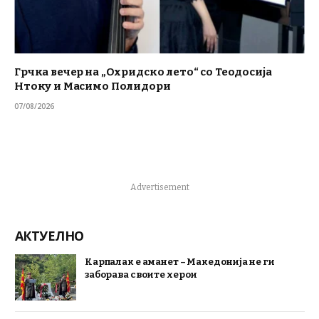
Грчка вечер на „Охридско лето“ со Теодосија
Нтоку и Масимо Полидори
07/08/2026
Advertisement
АКТУЕЛНО
Карпалак е аманет – Македонија не ги
заборава своите херои