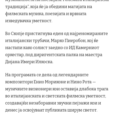
традиција“, која ќе ја обедини магијата на
филмската музика, поезијата и врвната
изведувачка уметност.
Во Скопје пристигнува еден од најреномираните
италијански трубачи, Марко Пиеробон, кој ќе
настапи како солист заедно со ИД Камерниот
оркестар, под диригентската палка на маестра
Дијана Имери Илкоска.
На програмата се дела од легендарните
композитори Енио Мориконе и Нино Рота —
музичките визионери кои оставија длабока трага
во италијанската и светската филмска уметност,
создавајќи незаборавни звучни пејзажи кои и
денес ја освојуваат публиката ширум светот.