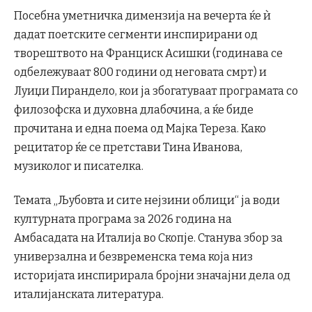
Посебна уметничка димензија на вечерта ќе ѝ
дадат поетските сегменти инспирирани од
творештвото на Франциск Асишки (годинава се
одбележуваат 800 години од неговата смрт) и
Луиџи Пирандело, кои ја збогатуваат програмата со
филозофска и духовна длабочина, а ќе биде
прочитана и една поема од Мајка Тереза. Како
рецитатор ќе се претстави Тина Иванова,
музиколог и писателка.
Темата „Љубовта и сите нејзини облици“ ја води
културната програма за 2026 година на
Амбасадата на Италија во Скопје. Станува збор за
универзална и безвременска тема која низ
историјата инспирирала бројни значајни дела од
италијанската литература.