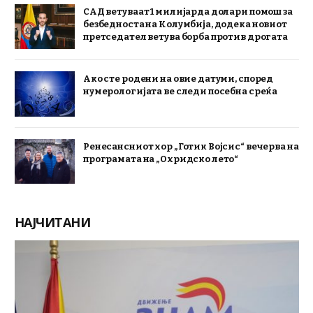
САД ветуваат 1 милијарда долари помош за
безбедноста на Колумбија, додека новиот
претседател ветува борба против дрогата
Ако сте родени на овие датуми, според
нумерологијата ве следи посебна среќа
Ренесансниот хор „Готик Војсис“ вечерва на
програмата на „Охридско лето“
НАЈЧИТАНИ