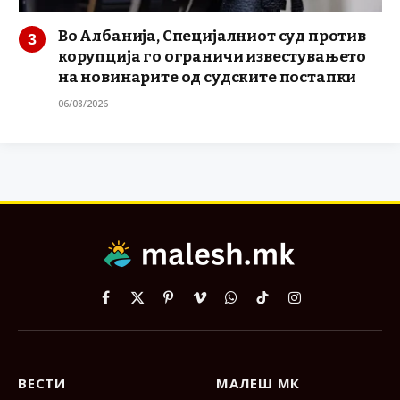
Во Албанија, Специјалниот суд против
корупција го ограничи известувањето
на новинарите од судските постапки
06/08/2026
Facebook
X
Pinterest
Vimeo
WhatsApp
TikTok
Instagram
(Twitter)
ВЕСТИ
МАЛЕШ МК