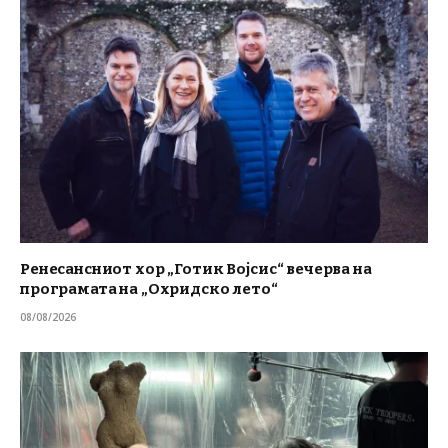
Ренесансниот хор „Готик Војсис“ вечерва на
програмата на „Охридско лето“
08/08/2026