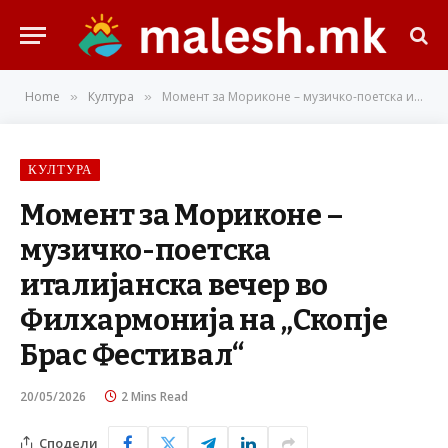
Home
Култура
Момент за Мориконе – музичко-поетска италијанска вечер во Филхармонија на „Скопје Брас Фестивал“
»
»
КУЛТУРА
Момент за Мориконе –
музичко-поетска
италијанска вечер во
Филхармонија на „Скопје
Брас Фестивал“
20/05/2026
2 Mins Read
Сподели