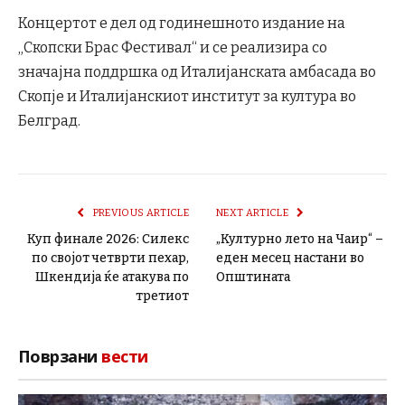
Концертот е дел од годинешното издание на
„Скопски Брас Фестивал“ и се реализира со
значајна поддршка од Италијанската амбасада во
Скопје и Италијанскиот институт за култура во
Белград.
PREVIOUS ARTICLE
NEXT ARTICLE
Куп финале 2026: Силекс
„Културно лето на Чаир“ –
по својот четврти пехар,
еден месец настани во
Шкендија ќе атакува по
Општината
третиот
Поврзани
вести