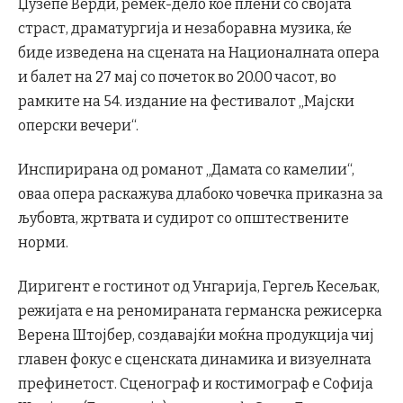
Џузепе Верди, ремек-дело кое плени со својата
страст, драматургија и незаборавна музика, ќе
биде изведена на сцената на Националната опера
и балет на 27 мај со почеток во 20.00 часот, во
рамките на 54. издание на фестивалот „Мајски
оперски вечери“.
Инспирирана од романот „Дамата со камелии“,
оваа опера раскажува длабоко човечка приказна за
љубовта, жртвата и судирот со општествените
норми.
Диригент е гостинот од Унгарија, Гергељ Кесељак,
режијата е на реномираната германска режисерка
Верена Штојбер, создавајќи моќна продукција чиј
главен фокус е сценската динамика и визуелната
префинетост. Сценограф и костимограф е Софија