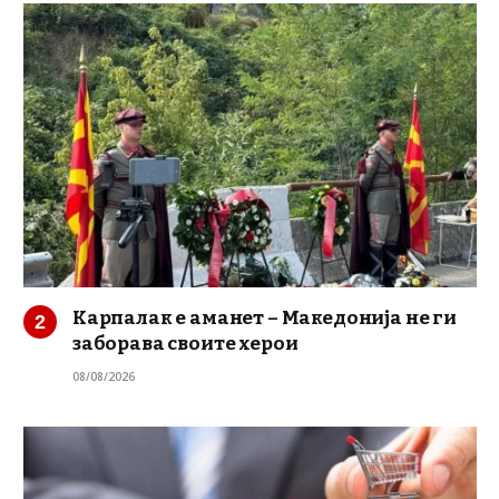
Карпалак е аманет – Македонија не ги
заборава своите херои
08/08/2026