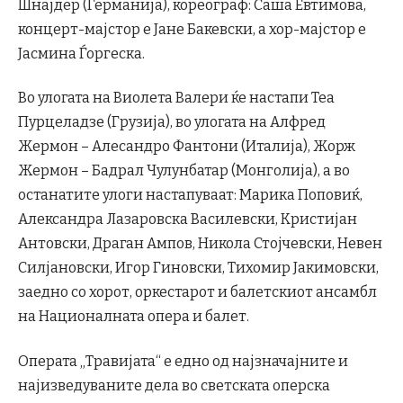
Шнајдер (Германија), кореограф: Саша Евтимова,
концерт-мајстор е Јане Бакевски, а хор-мајстор е
Јасмина Ѓоргеска.
Во улогата на Виолета Валери ќе настапи Теа
Пурцеладзе (Грузија), во улогата на Алфред
Жермон – Алесандро Фантони (Италија), Жорж
Жермон – Бадрал Чулунбатар (Монголија), а во
останатите улоги настапуваат: Марика Поповиќ,
Александра Лазарoвска Василевски, Кристијан
Антовски, Драган Ампов, Никола Стојчевски, Невен
Силјановски, Игор Гиновски, Тихомир Јакимовски,
заедно со хорот, оркестарот и балетскиот ансамбл
на Националната опера и балет.
Операта „Травијата“ е едно од најзначајните и
најизведуваните дела во светската оперска