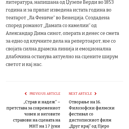
литература, напишана од Џузепе Верди во 1853
година и за првпат изведена истата година во
театарот „Ла Фениче“ во Венеција. Создадена
според романот „Дамата со камелии“ од
Александар Дима синот, операта и денес се смета
за едно од клучните дела на репертоарот, кое со
својата силна драмска линија и емоционална
длабочина останува актуелно на сцените ширум
светот и кај нас.
PREVIOUS ARTICLE
NEXT ARTICLE
„Страв и надеж“ –
Отворање на 16.
претстава за современиот
Филозофски филмски
човек и неговите
фестивал со
стравови на сцената на
дистопискиот филм
МНТ на 𝟣𝟩 јуни
„Друг крај“ од Пјеро