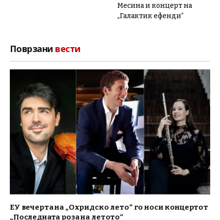
Месина и концерт на
„Галактик ефенди“
Поврзани
вести
ЕУ вечерта на „Охридско лето“ го носи концертот
„Последната роза на летото“