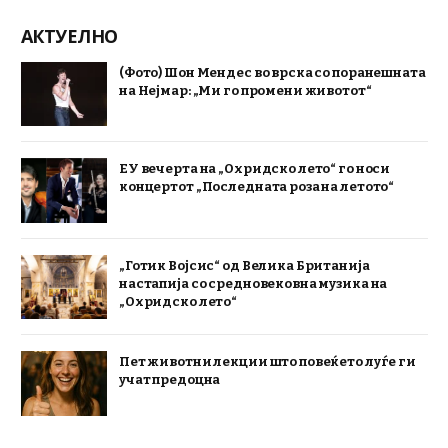
АКТУЕЛНО
(Фото) Шон Мендес во врска со поранешната
на Нејмар: „Ми го промени животот“
ЕУ вечерта на „Охридско лето“ го носи
концертот „Последната роза на летото“
„Готик Војсис“ од Велика Британија
настапија со средновековна музика на
„Охридско лето“
Пет животни лекции што повеќето луѓе ги
учат предоцна