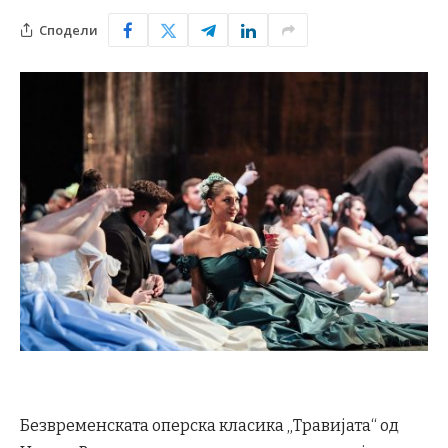
Сподели
Безвременската оперска класика „Травијата“ од