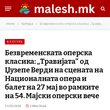
Home
Култура
Безвременската оперска класика: „Травијата“ од Џузепе Верди на сцената на Националната опера и балет на 27 мај во рамките на 54. Мајски оперски вече
»
»
КУЛТУРА
Безвременската оперска
класика: „Травијата“ од
Џузепе Верди на сцената на
Националната опера и
балет на 27 мај во рамките
на 54. Мајски оперски вече
21/05/2026
2 Mins Read