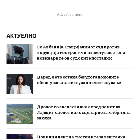
Advertisement
АКТУЕЛНО
Во Албанија, Специјалниот суд против
корупција го ограничи известувањето на
новинарите од судските постапки
Џаред Лето остана без улога по новите
обвинувања за сексуално злоставување
Дронот со експлозив на аеродромот во
Лајпциг оценет како сценарио за хибридна
закана
Нов инцидент на системите за вештачка