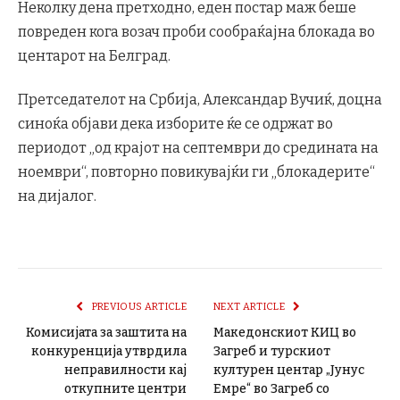
Неколку дена претходно,
еден постар маж
беше
повреден кога возач проби сообраќајна блокада во
центарот на Белград.
Претседателот на Србија, Александар Вучиќ, доцна
синоќа објави дека изборите ќе се одржат во
периодот „од крајот на септември до средината на
ноември“, повторно повикувајќи ги „блокадерите“
на дијалог.
PREVIOUS ARTICLE
NEXT ARTICLE
Комисијата за заштита на
Македонскиот КИЦ во
конкуренција утврдила
Загреб и турскиот
неправилности кај
културен центар „Јунус
откупните центри
Емре“ во Загреб со