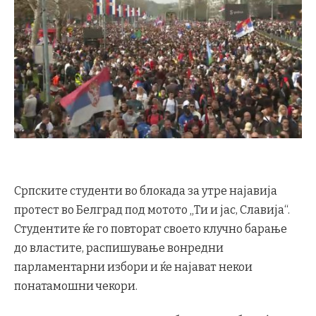
Српските студенти во блокада за утре најавија
протест во Белград под мотото „Ти и јас, Славија“.
Студентите ќе го повторат своето клучно барање
до властите, распишување вонредни
парламентарни избори и ќе најават некои
понатамошни чекори.