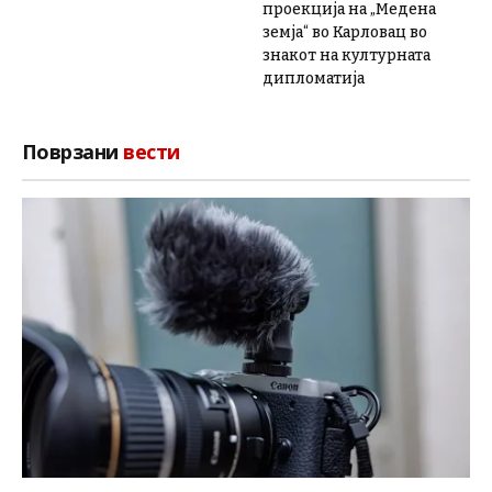
проекција на „Медена
земја“ во Карловац во
знакот на културната
дипломатија
Поврзани
вести