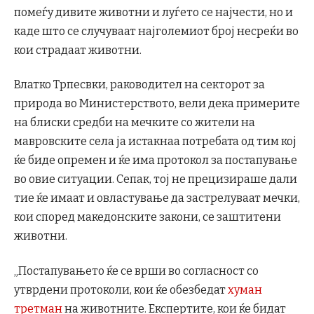
помеѓу дивите животни и луѓето се најчести, но и
каде што се случуваат најголемиот број несреќи во
кои страдаат животни.
Влатко Трпесвки, раководител на секторот за
природа во Министерството, вели дека примерите
на блиски средби на мечките со жители на
мавровските села ја истакнаа потребата од тим кој
ќе биде опремен и ќе има протокол за постапување
во овие ситуации. Сепак, тој не прецизираше дали
тие ќе имаат и овластување да застрелуваат мечки,
кои според македонските закони, се заштитени
животни.
„Постапувањето ќе се врши во согласност со
утврдени протоколи, кои ќе обезбедат
хуман
третман
на животните. Експертите, кои ќе бидат