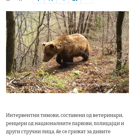
Интервентни тимови, составени од ветеринари,
ренџери од националните паркови, полицајци и
други стручни лица, ќе се грижат за дивите