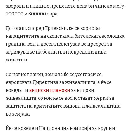
ѕверови и птици, е проценето дека би чинело меѓу
200.000 и 300.000 евра.
Дотогаш, според Трпевски, ќе се користат
капацитетите на скопската и битолската зоолошка
градина, кои и досега излегуваа во пресрет за
згрижување на болни или повредени диви
животни.
Со новиот закон, земјава ќе се усогласи со
европската Директива за живеалишта, а ќе се
воведат и
акциски планови
за видови
живеалишта, со кои ќе се воспостават мерки за
заштита на критичните видови и живеалиштата
во земјава.
Ќе се воведе и Национална комисија за крупни