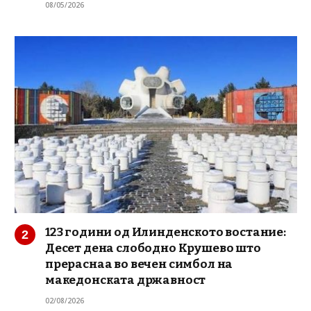
08/05/2026
123 години од Илинденското востание:
Десет дена слободно Крушево што
прераснаа во вечен симбол на
македонската државност
02/08/2026