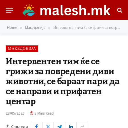
Home
Македонија
Интервентен тим ќе се грижи за повредени диви животни, се бараат пари да се направи и прифатен центар
»
»
МАКЕДОНИЈА
Интервентен тим ќе се
грижи за повредени диви
животни, се бараат пари да
се направи и прифатен
центар
23/05/2026
3 Mins Read
Сподели