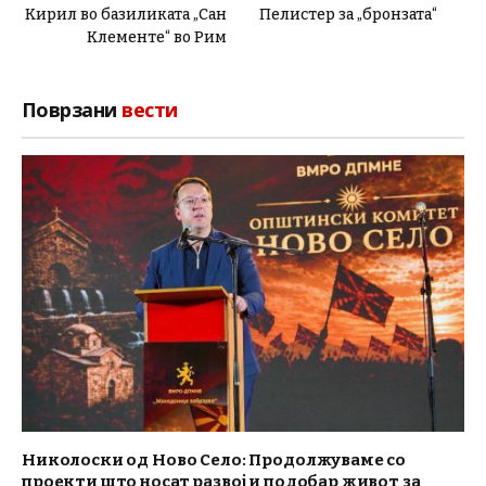
Кирил во базиликата „Сан
Пелистер за „бронзата“
Клементе“ во Рим
Поврзани
вести
Николоски од Ново Село: Продолжуваме со
проекти што носат развој и подобар живот за