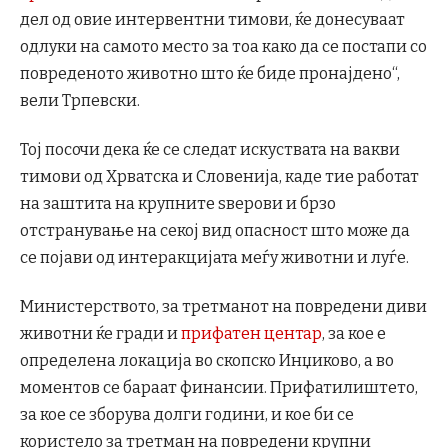
дел од овие интервентни тимови, ќе донесуваат
одлуки на самото место за тоа како да се постапи со
повреденото животно што ќе биде пронајдено“,
вели Трпевски.
Тој посочи дека ќе се следат искуствата на вакви
тимови од Хрватска и Словенија, каде тие работат
на заштита на крупните ѕверови и брзо
отстранување на секој вид опасност што може да
се појави од интеракцијата меѓу животни и луѓе.
Министерството, за третманот на повредени диви
животни ќе гради и
прифатен центар
, за кое е
определена локација во скопско Инџиково, а во
моментов се бараат финансии. Прифатилиштето,
за кое се зборува долги години, и кое би се
користело за третман на повредени крупни