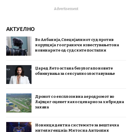
Advertisement
АКТУЕЛНО
Во Албанија, Специјалниот суд против
корупција го ограничи известувањето на
новинарите од судските постапки
Џаред Лето остана без улога по новите
обвинувања за сексуално злоставување
Дронот со експлозив на аеродромот во
Лајпциг оценет како сценарио за хибридна
закана
Нов инцидент на системите за вештачка
интелигенција: Митос на Антропик