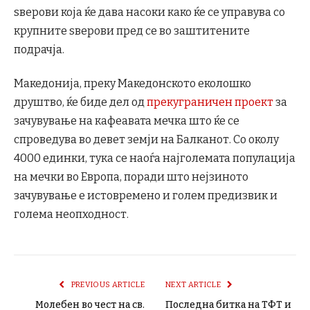
ѕверови која ќе дава насоки како ќе се управува со
крупните ѕверови пред се во заштитените
подрачја.
Македонија, преку Македонското еколошко
друштво, ќе биде дел од
прекуграничен проект
за
зачувување на кафеавата мечка што ќе се
спроведува во девет земји на Балканот. Со околу
4000 единки, тука се наоѓа најголемата популација
на мечки во Европа, поради што нејзиното
зачувување е истовремено и голем предизвик и
голема неопходност.
PREVIOUS ARTICLE
NEXT ARTICLE
Молебен во чест на св.
Последна битка на ТФТ и