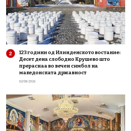
123 години од Илинденското востание:
Десет дена слободно Крушево што
прераснаа во вечен симбол на
македонската државност
02/08/2026