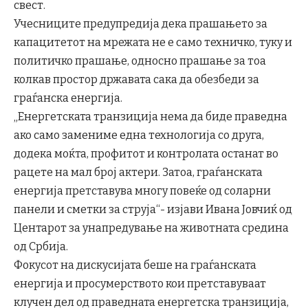
свест.
Учесниците предупредија дека прашањето за
капацитетот на мрежата не е само техничко, туку и
политичко прашање, односно прашање за тоа
колкав простор државата сака да обезбеди за
граѓанска енергија.
„Енергетската транзиција нема да биде праведна
ако само замениме една технологија со друга,
додека моќта, профитот и контролата останат во
рацете на мал број актери. Затоа, граѓанската
енергија претставува многу повеќе од соларни
панели и сметки за струја“- изјави Ивана Јовчиќ од
Центарот за унапредување на животната средина
од Србија.
Фокусот на дискусијата беше на граѓанската
енергија и просумерството кои претставуваат
клучен дел од праведната енергетска транзиција,