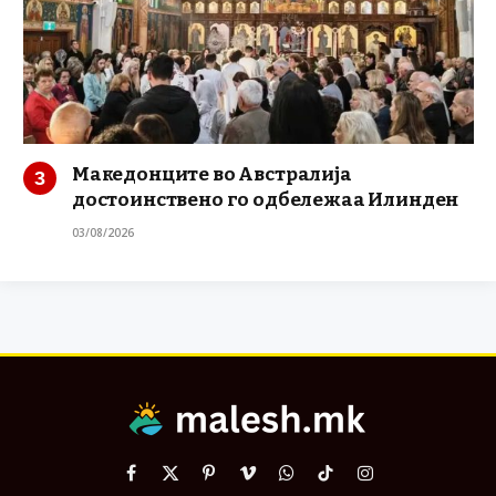
Македонците во Австралија
достоинствено го одбележаа Илинден
03/08/2026
Facebook
X
Pinterest
Vimeo
WhatsApp
TikTok
Instagram