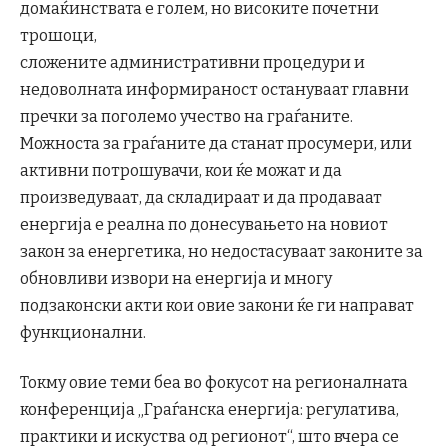
домаќинствата е голем, но високите почетни
трошоци,
сложените административни процедури и
недоволната информираност остануваат главни
пречки за поголемо учество на граѓаните.
Можноста за граѓаните да станат просумери, или
активни потрошувачи, кои ќе можат и да
произведуваат, да складираат и да продаваат
енергија е реална по донесувањето на новиот
закон за енергетика, но недостасуваат законите за
обновливи извори на енергија и многу
подзаконски акти кои овие закони ќе ги направат
функционални.
Токму овие теми беа во фокусот на регионалната
конференција „Граѓанска енергија: регулатива,
практики и искуства од регионот“, што вчера се