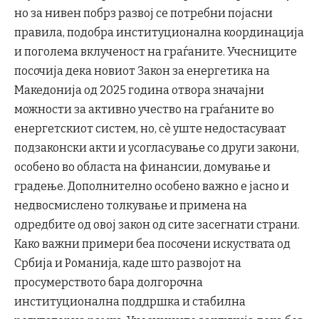
но за нивен побрз развој се потребни појасни
правила, подобра институционална координација
и поголема вклученост на граѓаните. Учесниците
посочија дека новиот Закон за енергетика на
Македонија од 2025 година отвора значајни
можности за активно учество на граѓаните во
енергетскиот систем, но, сè уште недостасуваат
подзаконски акти и усогласување со други закони,
особено во областа на финансии, домување и
градење. Дополнително особено важно е јасно и
недвосмислено толкување и примена на
одредбите од овој закон од сите засегнати страни.
Како важни примери беа посочени искуствата од
Србија и Романија, каде што развојот на
просумерството бара долгорочна
институционална поддршка и стабилна