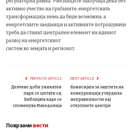
регулаторна рамка. Учесниците заклучија дека без
активно учество на граѓаните, енергетската
трансформација нема да биде возможна, а
енергетските заедници и активните потрошувачи
треба да станат централен елемент на идниот
развој на енергетскиот
систем во земјата и регионот.
PREVIOUS ARTICLE
NEXT ARTICLE
Делчево доби уникатен
Комисијата за заштита на
парк со цитати од
конкуренција утврдила
Библијата каде се
неправилности кај
споменува Македонија
откупните центри
Поврзани
вести