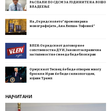
РАСПАЛИ ПО СДСМ ЗА ГОДИНИТЕ НА ЛОШО
ВЛАДЕЕЊЕ
На „Охридско лето“ промовирана
монографијата „Ана Липша-Тофовиќ“
ВЛЕН: Охридскиот договор не е
сопственост на ДУИ, Законот за правична
застапеност не смее да биде блокиран
Ормускиот Теснец ќе биде отворен многу
брзо или Иран ќе биде силно погоден,
изјави Трамп
НАЈЧИТАНИ