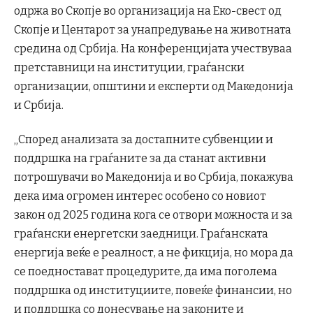
одржа во Скопје во организација на Еко-свест од
Скопје и Центарот за унапредување на животната
средина од Србија. На конференцијата учествуваа
претставници на институции, граѓански
организации, општини и експерти од Македонија
и Србија.
„Според анализата за достапните субвенции и
поддршка на граѓаните за да станат активни
потрошувачи во Македонија и во Србија, покажува
дека има огромен интерес особено со новиот
закон од 2025 година кога се отвори можноста и за
граѓански енергетски заедници. Граѓанската
енергија веќе е реалност, а не фикција, но мора да
се поедностават процедурите, да има поголема
поддршка од институциите, повеќе финансии, но
и поддршка со донесување на законите и