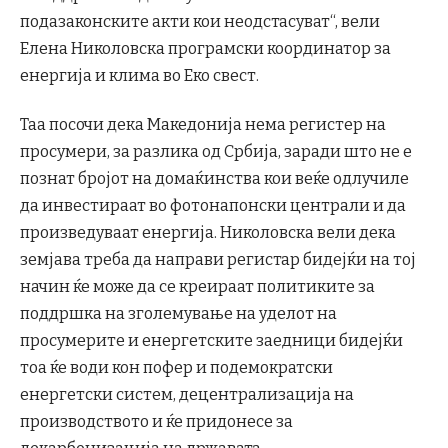
подазаконските акти кои неодстасуват“, вели
Елена Николовска програмски координатор за
енергија и клима во Еко свест.
Таа посочи дека Македонија нема регистер на
просумери, за разлика од Србија, заради што не е
познат бројот на домаќинства кои веќе одлучиле
да инвестираат во фотонапонски централи и да
произведуваат енергија. Николовска вели дека
земјава треба да направи регистар бидејќи на тој
начин ќе може да се креираат политиките за
поддршка на зголемување на уделот на
просумерите и енергетските заедници бидејќи
тоа ќе води кон пофер и подемократски
енергетски систем, децентрализација на
производството и ќе придонесе за