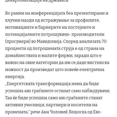
декарбонизација на државата.
Во рамки на конференцијата беа презентирани и
клучни наоди од истражување за профилите,
мотивациите и бариерите на постојните и
потенцијалните потрошувачи- производители
(просумери) во Македонија. Според анализата 70
проценти од потрошената струја е од страна на
домаќинствата и малите фирми, заради што е
важно на овие категории да им се даде вистинска
можност да произведат што повеќе електрична
енергија.
„Енергетската трансформација нема да биде
успешна ако граѓаните останат само набљудувачи.
Таа ќе биде успешна само ако граѓаните станат
активни учесници, партнери и носители на
промената,“ рече Ана Чоловиќ Лешоска од Еко-