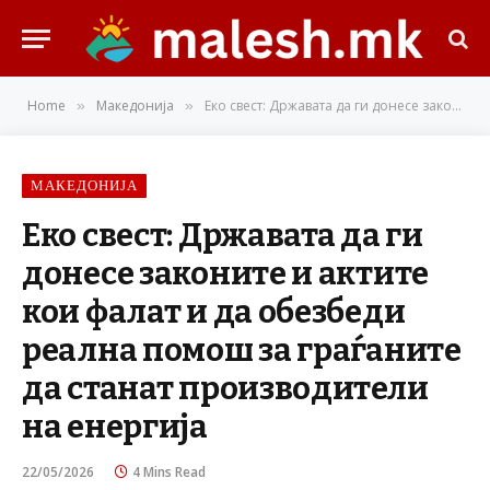
Home
Македонија
Еко свест: Државата да ги донесе законите и актите кои фалат и да обезбеди реална помош за граѓаните да станат производители на енергија
»
»
МАКЕДОНИЈА
Еко свест: Државата да ги
донесе законите и актите
кои фалат и да обезбеди
реална помош за граѓаните
да станат производители
на енергија
22/05/2026
4 Mins Read