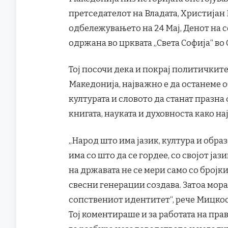
претседателот на Владата, Христијан
одбележувањето на 24 Мај, Денот на 
одржана во црквата „Света Софија“ во
Тој посочи дека и покрај политичкит
Македонија, најважно е да останеме 
културата и словото да станат празна
книгата, науката и духовноста како на
„Народ што има јазик, култура и обра
има со што да се гордее, со својот јаз
на државата не се мери само со бројки
свесни генерации создава. Затоа мора 
сопствениот идентитет“, рече Мицко
Тој коментираше и за работата на пра