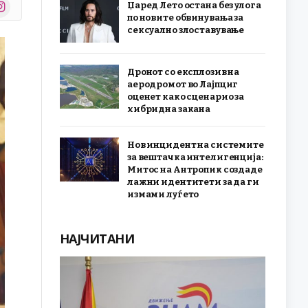
stagram
Џаред Лето остана без улога
r)
по новите обвинувања за
сексуално злоставување
Дронот со експлозив на
аеродромот во Лајпциг
оценет како сценарио за
хибридна закана
Нов инцидент на системите
за вештачка интелигенција:
Митос на Антропик создаде
лажни идентитети за да ги
измами луѓето
НАЈЧИТАНИ