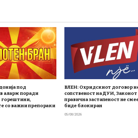
донија под
ВЛЕН: Охридскиот договор не
в аларм поради
сопственост на ДУИ, Законот 
 горештини,
правична застапеност не смее
е со важни препораки
биде блокиран
05/08/2026