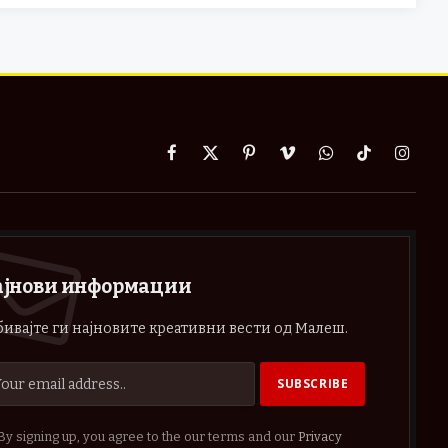
Facebook
X
Pinterest
Vimeo
WhatsApp
TikTok
Instag
(Twitter)
ајнови информации
ивајте ги најновите креативни вести од Малеш.
By signing up, you agree to the our terms and our
Privacy