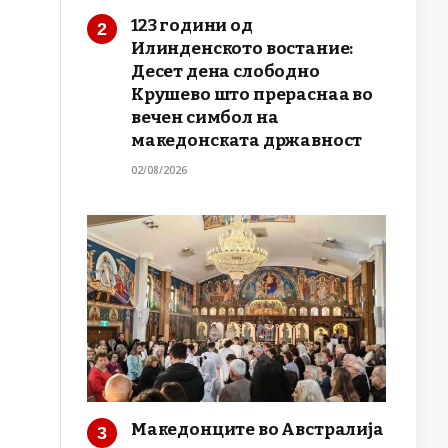
123 години од
Илинденското востание:
Десет дена слободно
Крушево што прераснаа во
вечен симбол на
македонската државност
02/08/2026
Македонците во Австралија