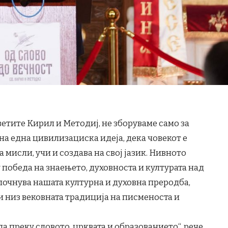
ветите Кирил и Методиј, не зборуваме само за
 на една цивилизациска идеја, дека човекот е
 мисли, учи и создава на свој јазик. Нивното
у победа на знаењето, духовноста и културата над
почнува нашата културна и духовна преродба,
 низ вековната традиција на писменоста и
а преку словото, црквата и образованието“, рече