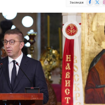
Facebook
X
In
Заследи
(Twitte