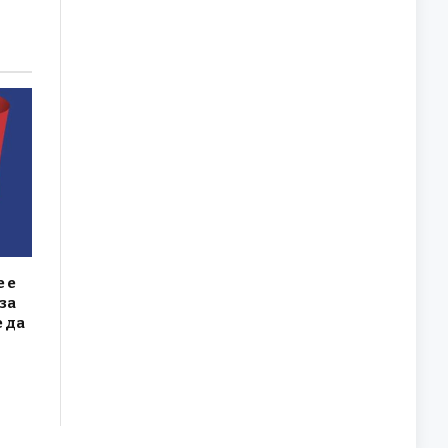
 е
за
 да