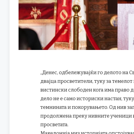
„Денес, одбележувајќи го делото на С
двајца просветители, туку за темелот
вистински слободен кога има право да
дело не е само историски настан, тук
темнината и покорувањето. Од нив за
продолжена преку нивните ученици и
просветата.
Македонија низ историјата опстојувал