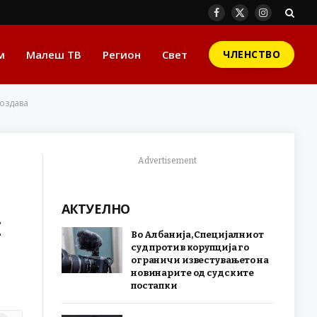
Facebook
X
Instagram
(Twitter)
м
Малеш ТВ
Регион
Свет
ЧЛЕНСТВО
создава
Advertisement
АКТУЕЛНО
и
Во Албанија, Специјалниот
суд против корупција го
ограничи известувањето на
новинарите од судските
постапки