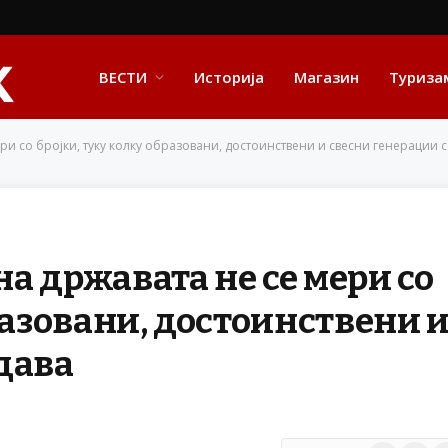
ВЕСТИ
Историја
Магазин
Туриза
ри со бројки, туку колку образовани, достоинствени и свесни генерации 
а државата не се мери со
разовани, достоинствени 
дава