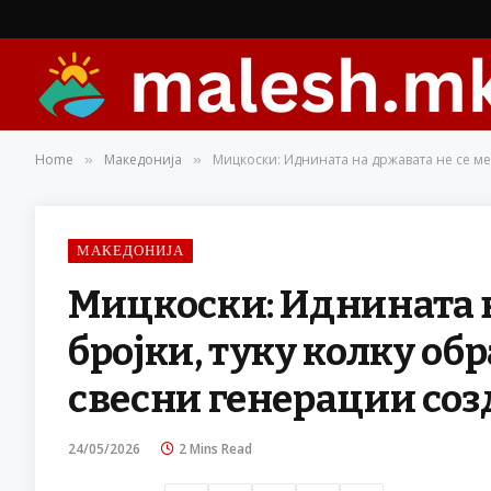
Home
Македонија
Мицкоски: Иднината на државата не се ме
»
»
МАКЕДОНИЈА
Мицкоски: Иднината н
бројки, туку колку об
свесни генерации соз
24/05/2026
2 Mins Read