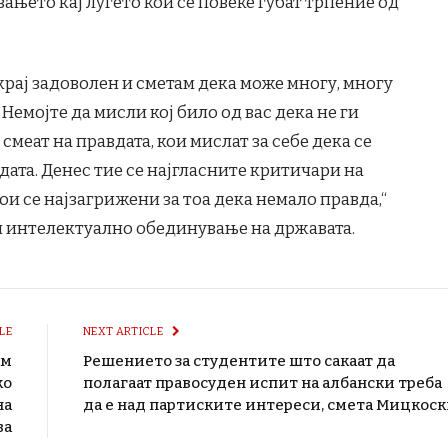
ањето кај луѓето кои сè повеќе губат трпение од
 крај задоволен и сметам дека може многу, многу
Немојте да мисли кој било од вас дека не ги
смеат на правдата, кои мислат за себе дека се
ата. Денес тие се најгласните критичари на
и се најзагрижени за тоа дека немало правда,“
и интелектуално обединување на државата.
LE
NEXT ARTICLE
ам
Решението за студентите што сакаат да
ко
полагаат правосуден испит на албански треба
на
да е над партиските интереси, смета Мицкос
ва