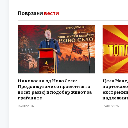
Поврзани
вести
Николоски од Ново Село:
Цела Маке
Продолжуваме со проекти што
портокало
носат развој и подобар живот за
екстремни
граѓаните
надлежнит
05/08/2026
05/08/2026