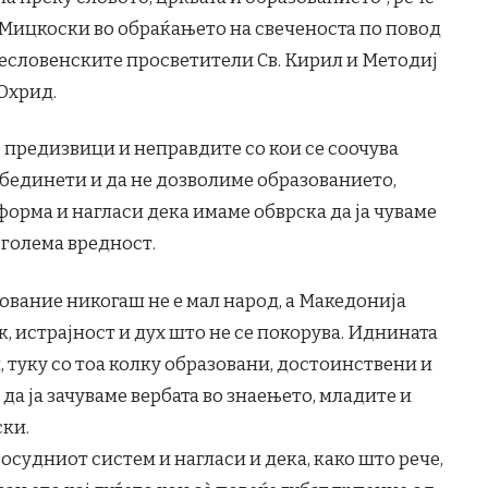
 Мицкоски во обраќањето на свеченоста по повод
сесловенските просветители Св. Кирил и Методиј
 Охрид.
е предизвици и неправдите со кои се соочува
обединети и да не дозволиме образованието,
 форма и нагласи дека имаме обврска да ја чуваме
јголема вредност.
зование никогаш не е мал народ, а Македонија
ик, истрајност и дух што не се покорува. Иднината
, туку со тоа колку образовани, достоинствени и
да ја зачуваме вербата во знаењето, младите и
ски.
восудниот систем и нагласи и дека, како што рече,