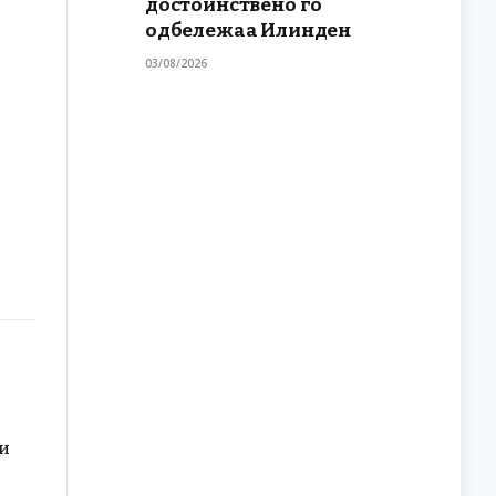
достоинствено го
одбележаа Илинден
03/08/2026
ки