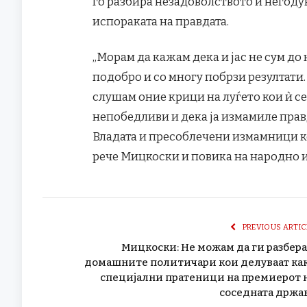
го разбира незадоволството и негодув
испораката на правдата.
„Морам да кажам дека и јас не сум до
подобро и со многу побрзи резултати. 
слушам оние крици на луѓето кои ѝ се 
непобедливи и дека ја измамиле правд
Владата и пресоблечени измамници ко
рече Мицкоски и повика на народно 
PREVIOUS ARTIC
Мицкоски: Не можам да ги разбер
домашните политичари кои делуваат ка
специјални пратеници на премиерот 
соседната држа