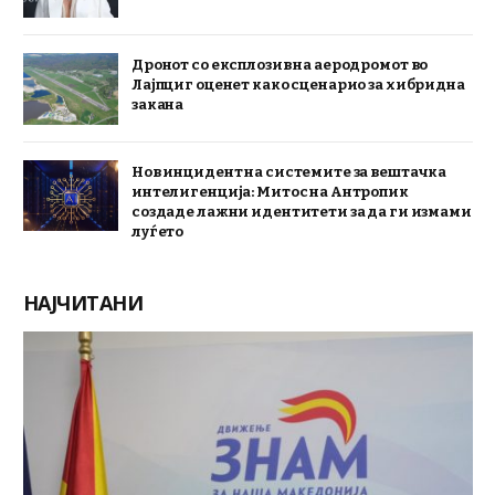
Дронот со експлозив на аеродромот во
Лајпциг оценет како сценарио за хибридна
закана
Нов инцидент на системите за вештачка
интелигенција: Митос на Антропик
создаде лажни идентитети за да ги измами
луѓето
НАЈЧИТАНИ