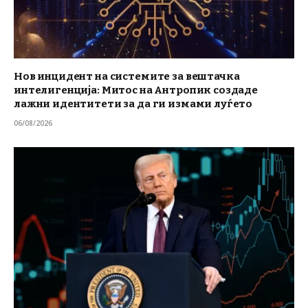
Нов инцидент на системите за вештачка
интелигенција: Митос на Антропик создаде
лажни идентитети за да ги измами луѓето
06/08/2026