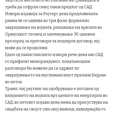
заштити жителите во близина на границата и
треба да отфрли секој таков предлог од САД.
Извори изјавија за Ројтерс дека предложената
рамка ќе се одвива во три фази: формално
завршување на војната, решавање на кризата во
Ормускиот теснец и започнување 30-дневен
прозорец за преговори за поширок договор, кој
може да се продолжи.
Еден од пакистанските извори рече дека ако САД
го прифатат меморандумот, понатамошни
разговори би можеле да се одржат по
завршувањето на муслиманскиот празник Бајрам
во петок.
Трамп, чиј рејтинг на одобрување е погоден од
влијанието на војната врз цените на енергијата во
САД, во петокот изјави дека нема да присуствува на
свадбата на својот син овој викенд, наведувајќи го