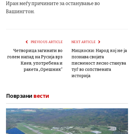
Иран меѓу причините за останување во
Вашингтон.
PREVIOUS ARTICLE
NEXT ARTICLE
Четворица загинати во
Мицкоски: Народ кој не ја
голем напад на Русија врз
познава својата
Киев, употребена и
писменост лесно станува
ракета „Орешник“
туѓ во сопствената
историја
Поврзани
вести