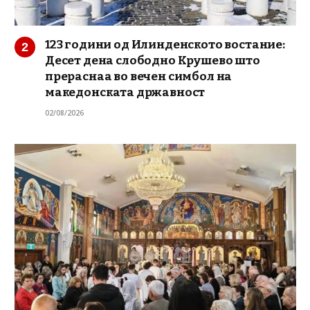
123 години од Илинденското востание:
Десет дена слободно Крушево што
прераснаа во вечен симбол на
македонската државност
02/08/2026