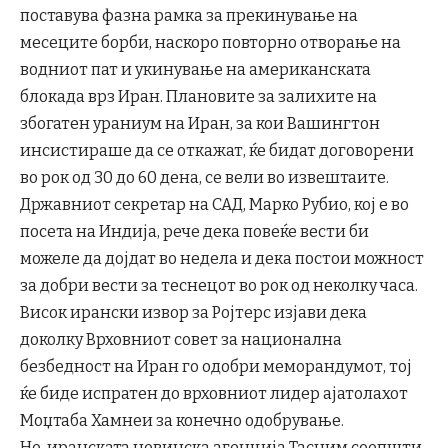
поставува фазна рамка за прекинување на
месеците борби, наскоро повторно отворање на
водниот пат и укинување на американската
блокада врз Иран. Плановите за залихите на
збогатен ураниум на Иран, за кои Вашингтон
инсистираше да се откажат, ќе бидат договорени
во рок од 30 до 60 дена, се вели во извештаите.
Државниот секретар на САД, Марко Рубио, кој е во
посета на Индија, рече дека повеќе вести би
можеле да дојдат во недела и дека постои можност
за добри вести за теснецот во рок од неколку часа.
Висок ирански извор за Ројтерс изјави дека
доколку Врховниот совет за национална
безбедност на Иран го одобри меморандумот, тој
ќе биде испратен до врховниот лидер ајатолахот
Моџтаба Хамнеи за конечно одобрување.
Но, иранската новинска агенција Тасним соопшти