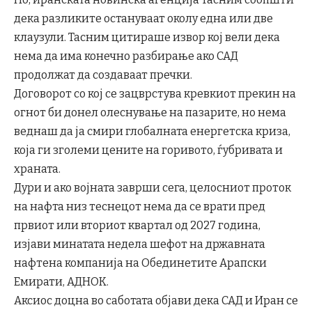
дека разликите остануваат околу една или две
клаузули. Тасним цитираше извор кој вели дека
нема да има конечно разбирање ако САД
продолжат да создаваат пречки.
Договорот со кој се зацврстува кревкиот прекин на
огнот би донел олеснување на пазарите, но нема
веднаш да ја смири глобалната енергетска криза,
која ги зголеми цените на горивото, ѓубривата и
храната.
Дури и ако војната заврши сега, целосниот проток
на нафта низ теснецот нема да се врати пред
првиот или вториот квартал од 2027 година,
изјави минатата недела шефот на државната
нафтена компанија на Обединетите Арапски
Емирати, АДНОК.
Аксиос доцна во саботата објави дека САД и Иран се