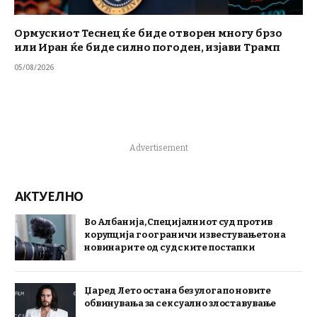
Ормускиот Теснец ќе биде отворен многу брзо
или Иран ќе биде силно погоден, изјави Трамп
05/08/2026
Advertisement
АКТУЕЛНО
Во Албанија, Специјалниот суд против
корупција го ограничи известувањето на
новинарите од судските постапки
Џаред Лето остана без улога по новите
обвинувања за сексуално злоставување