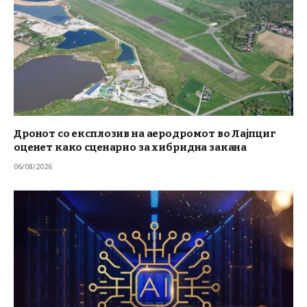
Дронот со експлозив на аеродромот во Лајпциг
оценет како сценарио за хибридна закана
06/08/2026