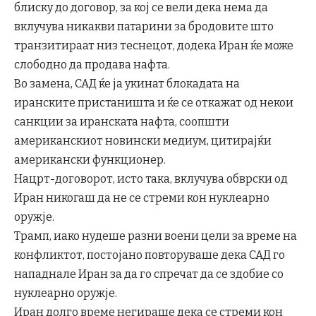
блиску до договор, за кој се вели дека нема да
вклучува никакви патарини за бродовите што
транзитираат низ теснецот, додека Иран ќе може
слободно да продава нафта.
Во замена, САД ќе ја укинат блокадата на
иранските пристаништа и ќе се откажат од некои
санкции за иранската нафта, соопшти
американскиот новински медиум, цитирајќи
американски функционер.
Нацрт-договорот, исто така, вклучува обврски од
Иран никогаш да не се стреми кон нуклеарно
оружје.
Трамп, иако нудеше разни воени цели за време на
конфликтот, постојано повторуваше дека САД го
нападнале Иран за да го спречат да се здобие со
нуклеарно оружје.
Иран долго време негираше дека се стреми кон