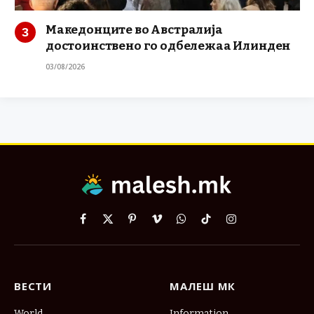
Македонците во Австралија
достоинствено го одбележаа Илинден
03/08/2026
Facebook
X
Pinterest
Vimeo
WhatsApp
TikTok
Instagram
(Twitter)
ВЕСТИ
МАЛЕШ МК
World
Information