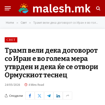
Home
Свет
Трамп вели дека договорот со Иран е во голема мера утврден и дека ќе се отвори Ормускиот теснец
»
»
СВЕТ
Трамп вели дека договорот
со Иран е во голема мера
утврден и дека ќе се отвори
Ормускиот теснец
24/05/2026
4 Mins Read
Сподели