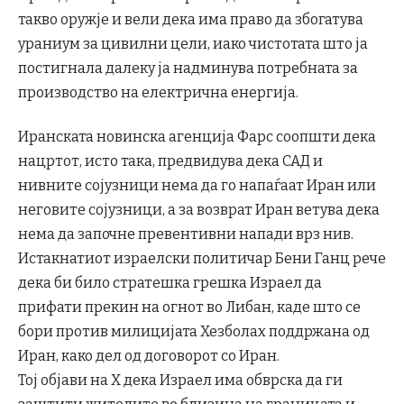
такво оружје и вели дека има право да збогатува
ураниум за цивилни цели, иако чистотата што ја
постигнала далеку ја надминува потребната за
производство на електрична енергија.
Иранската новинска агенција Фарс соопшти дека
нацртот, исто така, предвидува дека САД и
нивните сојузници нема да го напаѓаат Иран или
неговите сојузници, а за возврат Иран ветува дека
нема да започне превентивни напади врз нив.
Истакнатиот израелски политичар Бени Ганц рече
дека би било стратешка грешка Израел да
прифати прекин на огнот во Либан, каде што се
бори против милицијата Хезболах поддржана од
Иран, како дел од договорот со Иран.
Тој објави на X дека Израел има обврска да ги