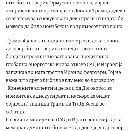
што би го отворил Ормускиот теснец, изјави
американскиот претседател Доналд Трамп, додека
се зголемуваа очекувањата дека пресвртницата би
можела да биде неизбежна во тримесечната војна.
Трамп објави на социјалните мрежи дека новиот
договор би го отворил теснецот, виталниот
бродски премин чие затворање предизвика
глобална енергетска криза откако САД и Израел ја
започнаа војната против Иран во февруари. Тој не
кажа што друго би било вклучено во договорот.
„Конечните аспекти и детали од Договорот во
моментов се дискутираат и наскоро ќе бидат
објавени“, напиша Трамп на Truth Social во
саботата.
Различни медиуми во САД и Иран соопштија дека
меморандумот што би можел да доведе до договор