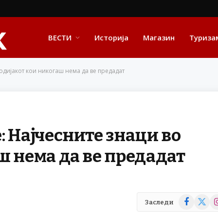
ВЕСТИ
Историја
Магазин
Туриза
Зодијакот кои никогаш нема да ве предадат
: Најчесните знаци во
ш нема да ве предадат
Facebook
X
In
Заследи
(Twitte