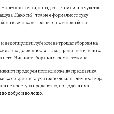
емногу критични, но зад тоа стои силно чувство
ашува „Како си?“, тоа не е формалност туку
ќе ви кажат каде грешите, но и први ќе ви
 и недопирливи луѓе кои не трошат зборови на
сила е во доследноста — ако Јарецот вети нешто,
а него. Нивниот збор има огромна тежина.
нивниот продорен поглед може да предизвика
 маска се крие исклучително лојална личност која
ата не простува предавство, но додека има
и во добро и во лошо.