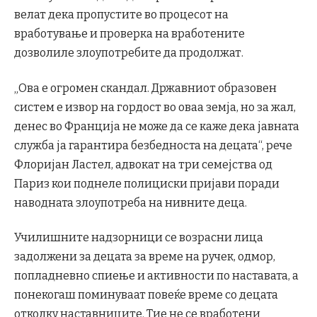
велат дека пропустите во процесот на
вработување и проверка на вработените
дозволиле злоупотребите да продолжат.
„Ова е огромен скандал. Државниот образовен
систем е извор на гордост во оваа земја, но за жал,
денес во Франција не може да се каже дека јавната
служба ја гарантира безбедноста на децата“, рече
Флоријан Ластел, адвокат на три семејства од
Париз кои поднеле полициски пријави поради
наводната злоупотреба на нивните деца.
Училишните надзорници се возрасни лица
задолжени за децата за време на ручек, одмор,
попладневно спиење и активности по наставата, а
понекогаш поминуваат повеќе време со децата
отколку наставниците. Тие не се вработени