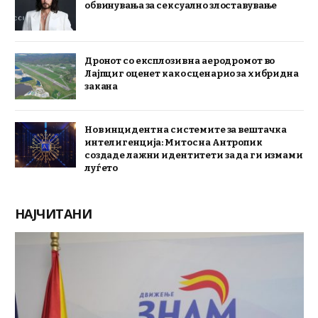
обвинувања за сексуално злоставување
Дронот со експлозив на аеродромот во
Лајпциг оценет како сценарио за хибридна
закана
Нов инцидент на системите за вештачка
интелигенција: Митос на Антропик
создаде лажни идентитети за да ги измами
луѓето
НАЈЧИТАНИ