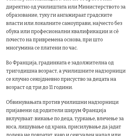
директно од училиштата или Министерството за
образование, туку ги ангажираат градските
власти или локалните самоуправи, најчесто без
обука или професионални квалификации и сè
почесто на привремена основа, при што
многумина се платени по час.
Во Франција, градинката е задолжителна од
тригодишна возраст, а училишните надзорници
се клучно секојдневно присуство за децата на
возраст од три до 11 години.
Обвинувањата против училишни надзорници
пријавени од родители ширум Франција
вклучуваат: викање по деца, туркање, влечење за
коса, лишување од храна, присилување да јадат
додека не повратат, како и сексуален напад или