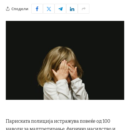
Сподели
Париската полиција истражува повеќе од 100
наводи за малтретирање, физичко насилство и