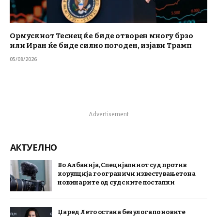
Ормускиот Теснец ќе биде отворен многу брзо
или Иран ќе биде силно погоден, изјави Трамп
05/08/2026
Advertisement
АКТУЕЛНО
Во Албанија, Специјалниот суд против
корупција го ограничи известувањето на
новинарите од судските постапки
Џаред Лето остана без улога по новите