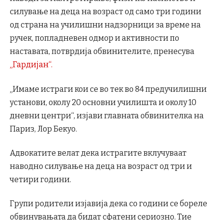
силување на деца на возраст од само три години
од страна на училишни надзорници за време на
ручек, попладневен одмор и активности по
наставата, потврдија обвинителите, пренесува
„Гардијан“.
„Имаме истраги кои се во тек во 84 предучилишни
установи, околу 20 основни училишта и околу 10
дневни центри“, изјави главната обвинителка на
Париз, Лор Бекуо.
Адвокатите велат дека истрагите вклучуваат
наводно силување на деца на возраст од три и
четири години.
Групи родители изјавија дека со години се бореле
обвинувањата да бидат сфатени сериозно. Тие