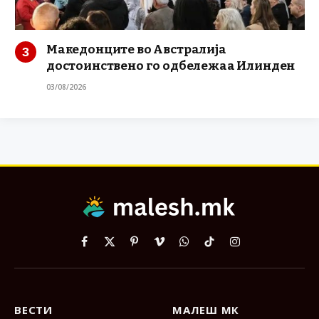
Македонците во Австралија
достоинствено го одбележаа Илинден
03/08/2026
Facebook
X
Pinterest
Vimeo
WhatsApp
TikTok
Instagram
(Twitter)
ВЕСТИ
МАЛЕШ МК