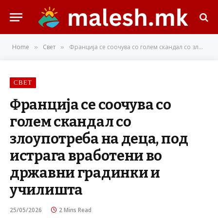
Home
Свет
Франција се соочува со голем скандал со злоупотреба на деца, под истрага вработени во државни градинки и училишта
»
»
СВЕТ
Франција се соочува со
голем скандал со
злоупотреба на деца, под
истрага вработени во
државни градинки и
училишта
25/05/2026
2 Mins Read