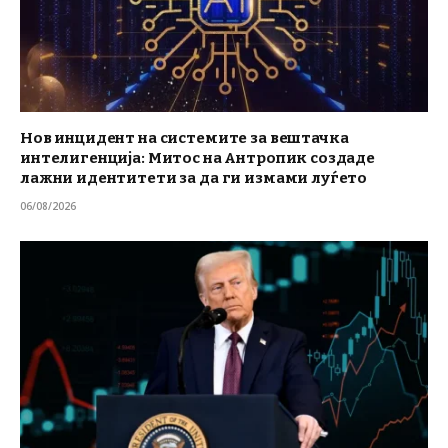
Нов инцидент на системите за вештачка
интелигенција: Митос на Антропик создаде
лажни идентитети за да ги измами луѓето
06/08/2026