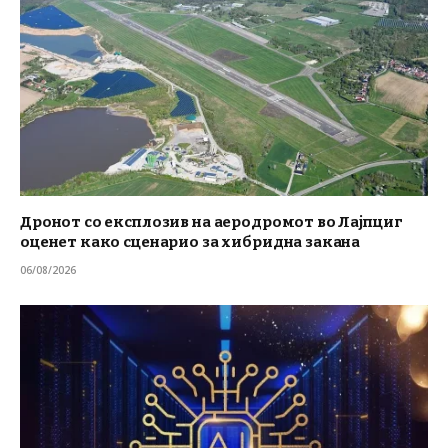
Дронот со експлозив на аеродромот во Лајпциг
оценет како сценарио за хибридна закана
06/08/2026