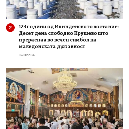
123 години од Илинденското востание:
Десет дена слободно Крушево што
прераснаа во вечен симбол на
македонската државност
02/08/2026