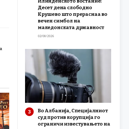
Илинденското востание:
Десет дена слободно
Крушево што прераснаа во
вечен симбол на
македонската државност
02/08/2026
а
Во Албанија, Специјалниот
суд против корупција го
ограничи известувањето на