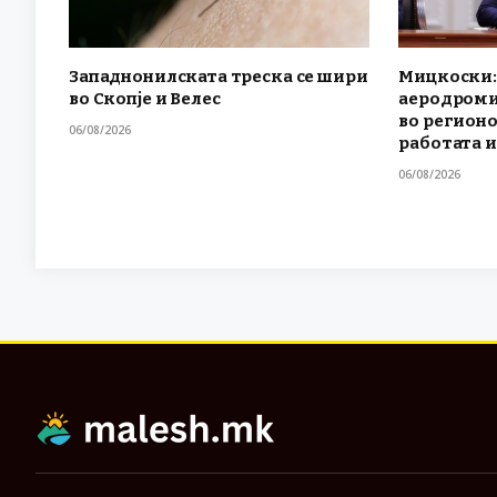
Западнонилската треска се шири
Мицкоски:
во Скопје и Велес
аеродроми
во регионо
06/08/2026
работата 
06/08/2026