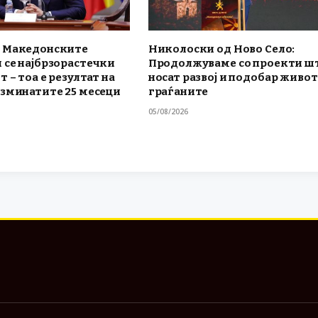
 Македонските
Николоски од Ново Село:
 се најбрзорастечки
Продолжуваме со проекти ш
т – тоа е резултат на
носат развој и подобар живот
изминатите 25 месеци
граѓаните
05/08/2026