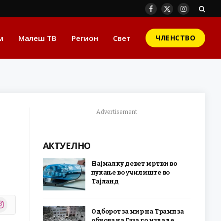
Facebook
X
Instagram
(Twitter)
м
Малеш ТВ
Регион
Свет
ЧЛЕНСТВО
Advertisement
АКТУЕЛНО
Најмалку девет мртви во
пукање во училиште во
Тајланд
stagram
Одборот за мир на Трамп за
r)
обнова на Газа го издаде