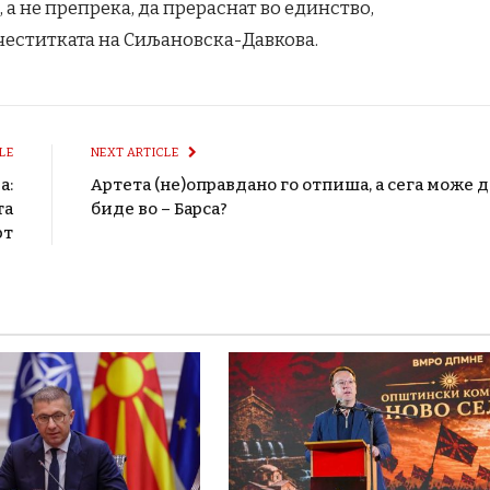
, а не препрека, да прераснат во единство,
 честитката на Сиљановска-Давкова.
LE
NEXT ARTICLE
а:
Артета (не)оправдано го отпиша, а сега може д
та
биде во – Барса?
рт