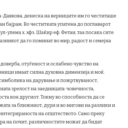
-Давкова, денеска на верниците им го честиташе
 бајрам. Во честитката упатена до поглаварот
л-улема х. хфз. Шаќир еф. Фетаи, таа посака сите
зникот да го поминат во мир, радост и семејна
едоверба, отуѓеност и ослабено чувство на
ници имаат силна духовна димензија и моќ.
а симболика на дарување и пожртвуваност,
ната зрелост на заедницата: човечноста,
ста кон другиот. Токму во способноста да се
ижата за ближниот, дури и во мигови на разлики и
 интегрираноста на општеството. Само преку
ра на почит, различностите можат да бидат