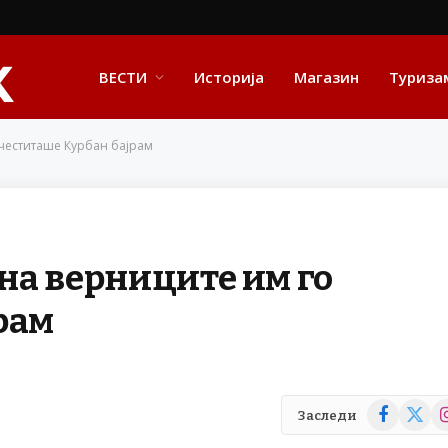
ВЕСТИ
Историја
Магазин
Туриза
честиташе Курбан бајрам
на верниците им го
рам
Facebook
X
In
Заследи
(Twitte