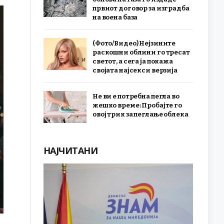
првиот договор за изградба
на воена база
(Фото/Видео) Нејзините
раскошни облини го тресат
светот, а сега ја покажа
својата најсекси верзија
Не ви е потребна пегла во
жешко време: Пробајте го
овој трик за пеглање облека
НАЈЧИТАНИ