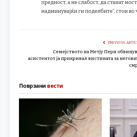
предност, а не слабост, да станат мост
надминувајќи ги поделбите“, стои во
PREVIOUS ARTIC
Семејството на Метју Пери обвинув
асистентот ја прикривал вистината за негова
см
Поврзани
вести