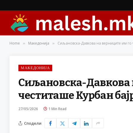
Home
Македонија
Сиљановска-Давкова на верниците им го 
»
»
МАКЕДОНИЈА
Сиљановска-Давкова 
честиташе Курбан бај
27/05/2026
1 Min Read
Сподели