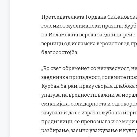
Претседателката Гордана Сиљановска
големиот муслимански празник Курбан
на Исламската верска заедница, реис-у
верници од исламска вероисповед пра
благосостојба.
„Во свет обременет со неизвесност, н
заедничка припадност, големите праз
Курбан бајрам, преку својата длабок
упатува на вредности, важни за морал
емпатијата, солидарноста и одговорно
зачуваат и да се изразат љубовта и гр
предизвици, се препознава и се мери
разбирање, заемно уважување и култу