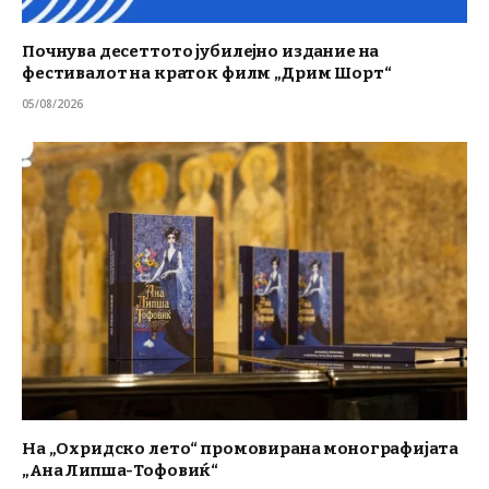
Почнува десеттото јубилејно издание на
фестивалот на краток филм „Дрим Шорт“
05/08/2026
На „Охридско лето“ промовирана монографијата
„Ана Липша-Тофовиќ“