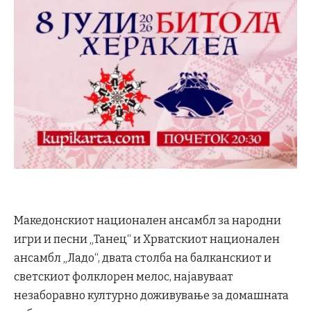
Македонскиот национален ансамбл за народни
игри и песни „Танец“ и Хрватскиот национален
ансамбл „Ладо“, двата столба на балканскиот и
светскиот фолклорен мелос, најавуваат
незаборавно културно доживување за домашната