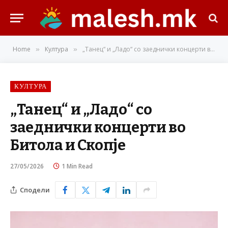
Home
Култура
„Танец“ и „Ладо“ со заеднички концерти во Битола и Скопје
»
»
КУЛТУРА
„Танец“ и „Ладо“ со
заеднички концерти во
Битола и Скопје
27/05/2026
1 Min Read
Сподели