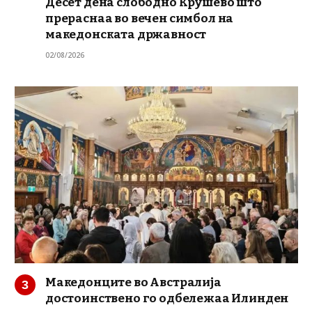
Десет дена слободно Крушево што
прераснаа во вечен симбол на
македонската државност
02/08/2026
Македонците во Австралија
достоинствено го одбележаа Илинден