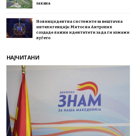
закана
Нов инцидент на системите за вештачка
интелигенција: Митос на Антропик
создаде лажни идентитети за да ги измами
луѓето
НАЈЧИТАНИ