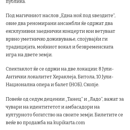
публика.
Под магичниот наслов „Една ноќ под ѕвездите“,
овие два реномирани ансамбли ќе одржат два
ексклузивни заеднички концерти кои ветуваат
врвно уметничко доживување, спојувајќи ги
традицијата, моќниот вокал и безвременската
игра на двете земји.
Спектаклот ќе се одржи на две локации: 8 Јули-
Антички локалитет Хераклеја, Битола, 10 Јули-
Национална опера и балет (НОБ), Скопје.
Повеќе од седум децении „Танец“ и „Ладо“, важат за
чувари на идентитетот и амбасадори на
културното богатство на своите земји. Билетите се
веќе во продажба на kupikarta.com