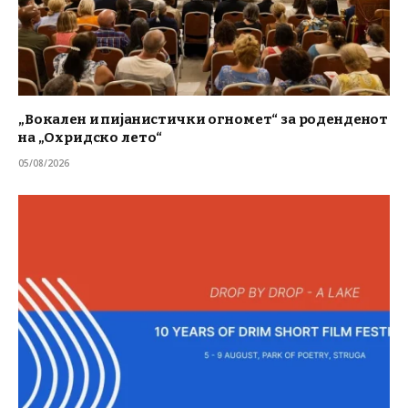
„Вокален и пијанистички огномет“ за роденденот
на „Охридско лето“
05/08/2026