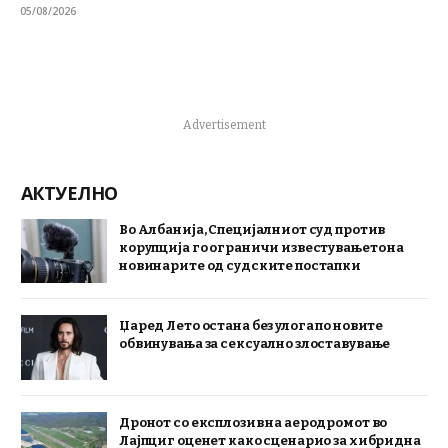
05/08/2026
Advertisement
АКТУЕЛНО
Во Албанија, Специјалниот суд против
корупција го ограничи известувањето на
новинарите од судските постапки
Џаред Лето остана без улога по новите
обвинувања за сексуално злоставување
Дронот со експлозив на аеродромот во
Лајпциг оценет како сценарио за хибридна