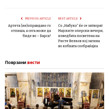
PREVIOUS ARTICLE
NEXT ARTICLE
Артета (не)оправдано го
Со „Набуко“ ќе се затворат
отпиша, а сега може да
Мајските оперски вечери,
биде во – Барса?
изведбата посветена на
Ристе Велков кој загина
во кобната сообраќајка
Поврзани
вести