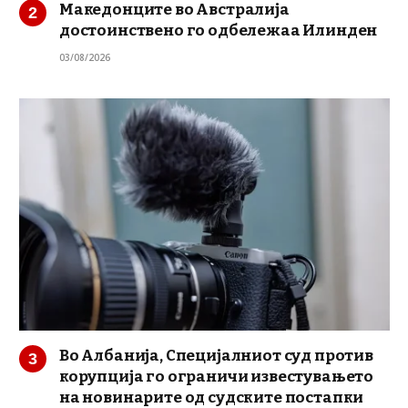
Македонците во Австралија
достоинствено го одбележаа Илинден
03/08/2026
Во Албанија, Специјалниот суд против
корупција го ограничи известувањето
на новинарите од судските постапки