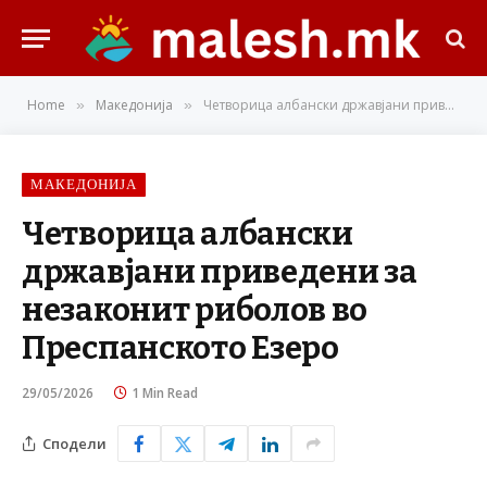
Home
Македонија
Четворица албански државјани приведени за незаконит риболов во Преспанското Езеро
»
»
МАКЕДОНИЈА
Четворица албански
државјани приведени за
незаконит риболов во
Преспанското Езеро
29/05/2026
1 Min Read
Сподели