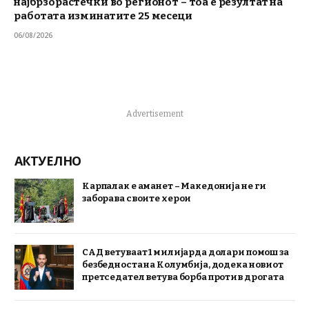
најбрзорастечки во регионот – тоа е резултат на
работата изминатите 25 месеци
06/08/2026
Advertisement
АКТУЕЛНО
Карпалак е аманет – Македонија не ги
заборава своите херои
САД ветуваат 1 милијарда долари помош за
безбедноста на Колумбија, додека новиот
претседател ветува борба против дрогата