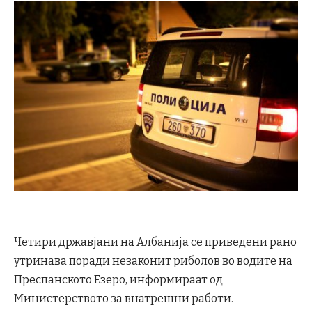
Четири државјани на Албанија се приведени рано
утринава поради незаконит риболов во водите на
Преспанското Езеро, информираат од
Министерството за внатрешни работи.