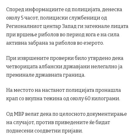
Според информациите од полицијата, денеска
околу 5 часот, полициски службеници од
Регионалниот центар Запад ги затекнале лицата
при вршење риболов во период кога е на сила
активна забрана за риболов во езерото.
При извршените проверки било утврдено дека
четворицата албански државјани нелегално ја
преминале државната граница.
На местото на настанот полицијата пронашла
крап со вкупна тежина од околу 60 килограми.
Од МВР велат дека по целосното документирање
на случајот, против приведените ќе бидат
поднесени соодветни пријави.