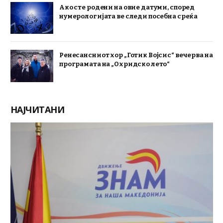
Ако сте родени на овие датуми, според
нумерологијата ве следи посебна среќа
Ренесансниот хор „Готик Војсис“ вечерва на
програмата на „Охридско лето“
НАЈЧИТАНИ