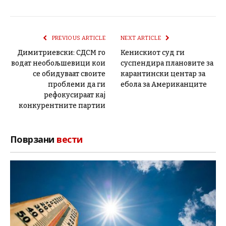
PREVIOUS ARTICLE
NEXT ARTICLE
Димитриевски: СДСМ го
Кенискиот суд ги
водат необољшевици кои
суспендира плановите за
се обидуваат своите
карантински центар за
проблеми да ги
ебола за Американците
рефокусираат кај
конкурентните партии
Поврзани
вести