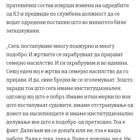
пратенички состав изврши измена на одредбите
од КЗ и предвиде по службена должност да се
водат одредени постапки што во минатото биле
заташкувани.
„Сега, постапуваме многу поажурно и многу
подобро. И жртвите се охрабруваат да пријават
семејно насилство. И ги охрабрувам и во иднина.
Секој еден кој е жртва на семејно насилство да го
пријави. И да, овие бројки ќе се зголемуваат. Зошто,
заради тоа што сега имаме институционален
одговор кој што е побрз. Имаме итни мерки по кои
што постапуваат судовите, имаме отстранување од
домот на насилниците и имаме институционално
делување кое што е подобро од претходно. Тоа е
факт. Дали вам ви се допаѓа или не, тоа е ваша
работа. Дали е така, така е. Дали е доволно, не е. Не