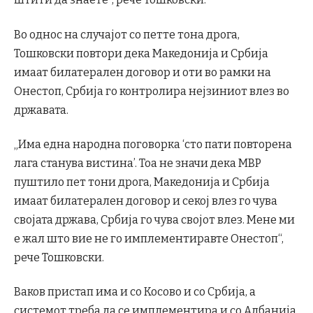
Во однос на случајот со петте тона дрога,
Тошковски повтори дека Македонија и Србија
имаат билатерален договор и оти во рамки на
Онестоп, Србија го контролира нејзиниот влез во
државата.
„Има една народна поговорка ‘сто пати повторена
лага станува вистина’. Тоа не значи дека МВР
пуштило пет тони дрога, Македонија и Србија
имаат билатерален договор и секој влез го чува
својата држава, Србија го чува својот влез. Мене ми
е жал што вие не го имплементиравте Онестоп“,
рече Тошковски.
Ваков пристап има и со Косово и со Србија, а
системот треба да се имплементира и со Албанија.