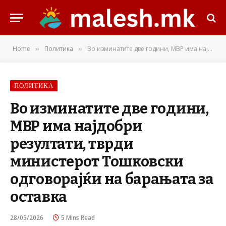
Home
Политика
Во изминатите две години, МВР има најдобри резултати, тврди министерот Тошковски одговорајќи на барањата за оставка
»
»
ПОЛИТИКА
Во изминатите две години,
МВР има најдобри
резултати, тврди
министерот Тошковски
одговорајќи на барањата за
оставка
28/05/2026
5 Mins Read