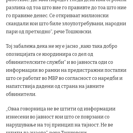
разлика од тоа што вие го правивте до тоа што ние
го правиме денес. Се откриваат милионски
скандали кои што биле злоупотребувани, народни
пари од претходно“, рече Тошковски.
Тој забалежа дека не му е јасно „како така добро
опозицијата се координира со дел од
обвинителските служби“ и во јавноста оди со
информации во рамки на предистражни постапки
што се работат во МВР во согласност со наредби и
напатствија дадени од страна на јавните
обвинители.
„Оваа говорница не ве штити од информации
изнесени во јавност кои што се поврзани со
нарушување на тој принцип на тајност. Не ве
штити да знаете“, рече Тошковски.