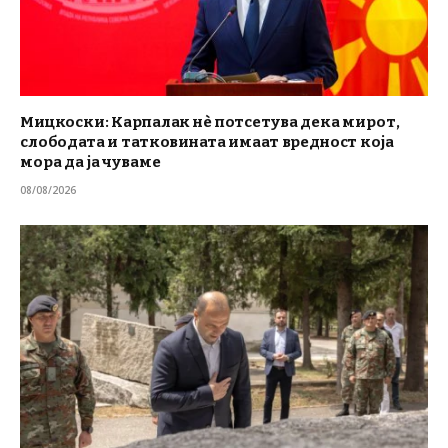
Мицкоски: Карпалак нè потсетува дека мирот,
слободата и татковината имаат вредност која
мора да ја чуваме
08/08/2026