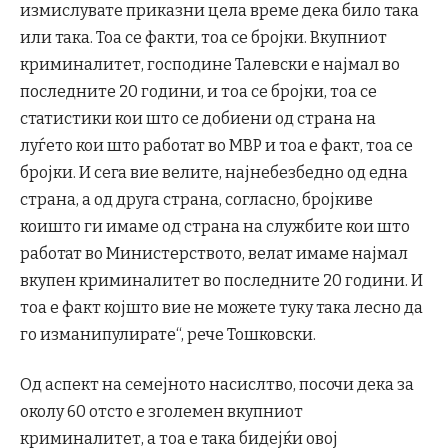
измислувате приказни цела време дека било така
или така. Тоа се факти, тоа се бројки. Вкупниот
криминалитет, господине Талевски е најмал во
последните 20 години, и тоа се бројки, тоа се
статистики кои што се добиени од страна на
луѓето кои што работат во МВР и тоа е факт, тоа се
бројки. И сега вие велите, најнебезбедно од една
страна, а од друга страна, согласно, бројкиве
коишто ги имаме од страна на службите кои што
работат во Министерството, велат имаме најмал
вкупен криминалитет во последните 20 години. И
тоа е факт којшто вие не можете туку така лесно да
го изманипулирате“, рече Тошковски.
Од аспект на семејното насислтво, посочи дека за
околу 60 отсто е зголемен вкупниот
криминалитет, а тоа е така бидејќи овој