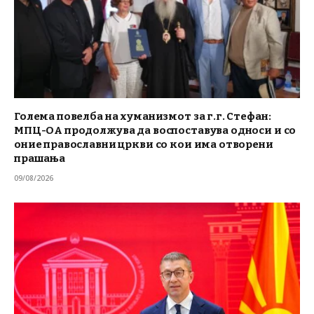
Голема повелба на хуманизмот за г.г. Стефан:
МПЦ-ОА продолжува да воспоставува односи и со
оние православни цркви со кои има отворени
прашања
09/08/2026