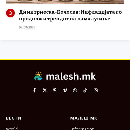
Димитриеска-Кочоска: Инфлацијата го
продолжи трендот на намалување
07/08/2026
Facebook
X
Pinterest
Vimeo
WhatsApp
TikTok
Instagram
(Twitter)
ВЕСТИ
МАЛЕШ МК
World
Information