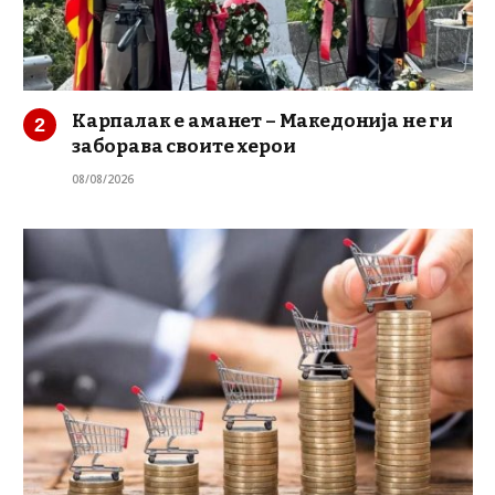
Карпалак е аманет – Македонија не ги
заборава своите херои
08/08/2026