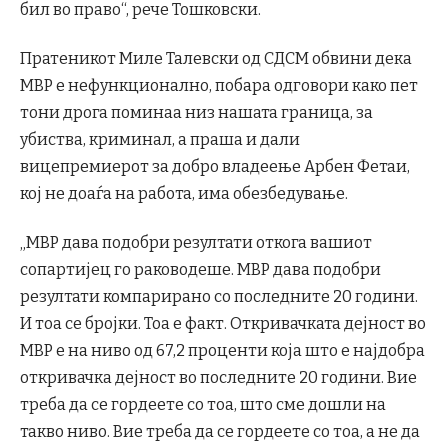
бил во право“, рече Тошковски.
Пратеникот Миле Талевски од СДСМ обвини дека
МВР е нефункционално, побара одговори како пет
тони дрога поминаа низ нашата граница, за
убиства, криминал, а праша и дали
вицепремиерот за добро владеење Арбен Фетаи,
кој не доаѓа на работа, има обезбедување.
„МВР дава подобри резултати откога вашиот
сопартијец го раководеше. МВР дава подобри
резултати компарирано со последните 20 години.
И тоа се бројки. Тоа е факт. Откривачката дејност во
МВР е на ниво од 67,2 проценти која што е најдобра
откривачка дејност во последните 20 години. Вие
треба да се гордеете со тоа, што сме дошли на
такво ниво. Вие треба да се гордеете со тоа, а не да