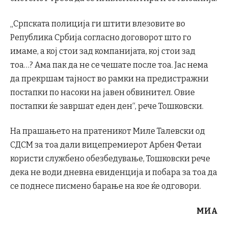
„Српската полиција ги штити влезовите во
Република Србија согласно договорот што го
имаме, а кој стои зад компанијата, кој стои зад
тоа…? Ама пак да не се чешате после тоа. Јас нема
да прекршам тајност во рамки на предистражни
постапки по насоки на јавен обвинител. Овие
постапки ќе завршат еден ден“, рече Тошковски.
На прашањето на пратеникот Миле Талевски од
СДСМ за тоа дали вицепремиерот Арбен Фетаи
користи службено обезбедување, Тошковски рече
дека не води дневна евиденција и побара за тоа да
се поднесе писмено барање на кое ќе одговори.
МИА