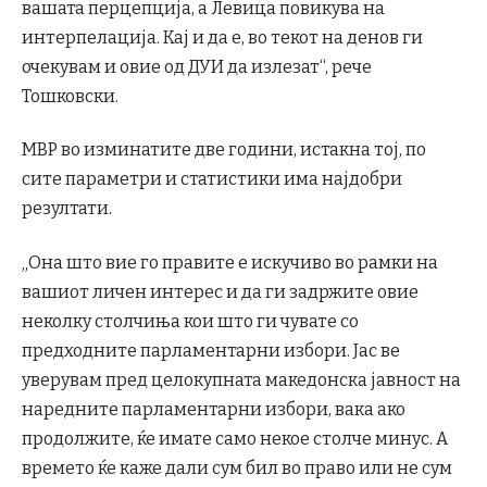
вашата перцепција, а Левица повикува на
интерпелација. Кај и да е, во текот на денов ги
очекувам и овие од ДУИ да излезат“, рече
Тошковски.
МВР во изминатите две години, истакна тој, по
сите параметри и статистики има најдобри
резултати.
„Она што вие го правите е искучиво во рамки на
вашиот личен интерес и да ги задржите овие
неколку столчиња кои што ги чувате со
предходните парламентарни избори. Јас ве
уверувам пред целокупната македонска јавност на
наредните парламентарни избори, вака ако
продолжите, ќе имате само некое столче минус. А
времето ќе каже дали сум бил во право или не сум