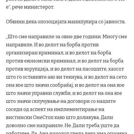
е“, рече министерот.
Обвини дека опозоцијата манипулира со јавноста.
„Што сме направиле за овие две години. Многу сме
направиле. И во делот на борба против
организиран криминал, и во делот на борба
против економски криминал, и во делот на борба
против корупција, и во делот на пасошите, хаосот
што го оставивте ако ви текнува, и во делот на сето
она кое што значи сообраќај, и во делот на она кое
што значи управни служби, и во делот на она кое
што значи склучување на договори со нашите
соседи од аспект на имплементирање на
вистински ОнеСтоп како што доликува. Дали
доволно сме направиле. Не. Дали треба уште да
работиме. Да. Ама народот гледа дека има огромна