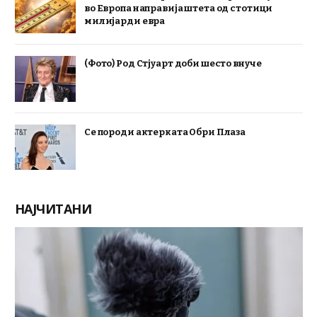
во Европа направија штета од стотици
милијарди евра
(Фото) Род Стјуарт доби шесто внуче
Се породи актерката Обри Плаза
НАЈЧИТАНИ