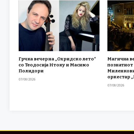
Грчка вечер на „Охридско лето“
Магична ве
со Теодосија Нтоку и Масимо
познатиот
Полидори
Миленкови
оркестар 
07/08/2026
07/08/2026