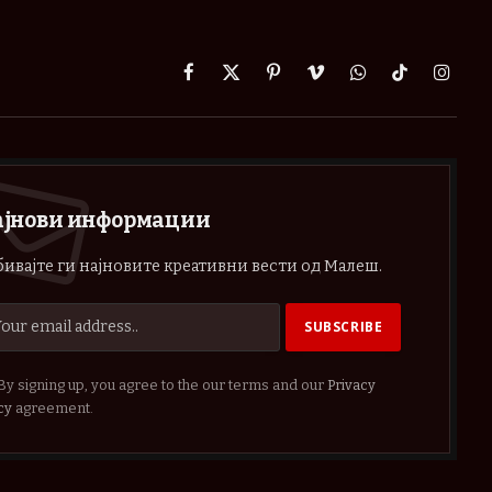
Facebook
X
Pinterest
Vimeo
WhatsApp
TikTok
Instag
(Twitter)
ајнови информации
ивајте ги најновите креативни вести од Малеш.
By signing up, you agree to the our terms and our
Privacy
cy
agreement.