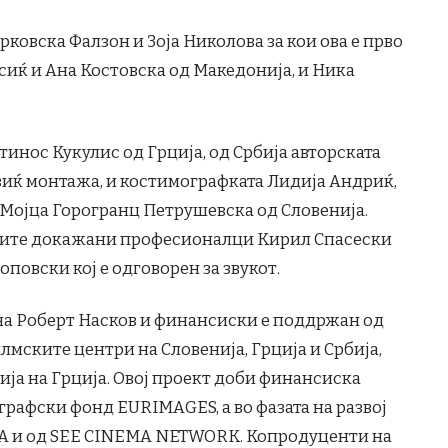
арковска Фалзон и Зоја Николова за кои ова е прво
сиќ и Ана Костовска од Македонија, и Ника
инос Кукулис од Грција, од Србија авторската
виќ монтажа, и костимографката Лидија Андриќ,
 Мојца Горогранц Петрушевска од Словенија.
шите докажани професионалци Кирил Спасески
оповски кој е одговорен за звукот.
на Роберт Насков и финансиски е поддржан од
лмските центри на Словенија, Грција и Србија,
ија на Грција. Овој проект доби финансиска
рафски фонд EURIMAGES, а во фазата на развој
А и од SEE CINEMA NETWORK. Копродуценти на