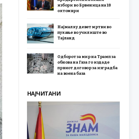
избори во Брвеница на 18
октомври
Најмалку девет мртви во
пукање во училиште во
Тајланд
Одборот за мир на Трамп за
обнова на Газа го издаде
првиот договор за изградба
на воена база
НАЈЧИТАНИ