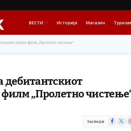
ВЕСТИ
Историја
Магазин
Туриза
метражен игран филм „Пролетно чистење“
а дебитантскиот
 филм „Пролетно чистење
Facebook
X
In
Заследи
(Twitte