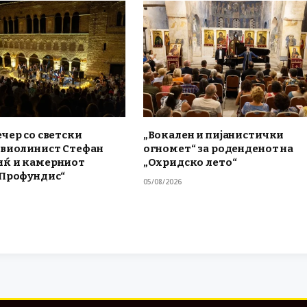
чер со светски
„Вокален и пијанистички
 виолинист Стефан
огномет“ за роденденот на
ќ и камерниот
„Охридско лето“
„Профундис“
05/08/2026