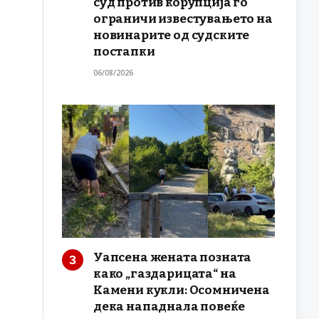
суд против корупција го
ограничи известувањето на
новинарите од судските
постапки
06/08/2026
Уапсена жената позната
како „газдарицата“ на
Камени кукли: Осомничена
дека нападнала повеќе