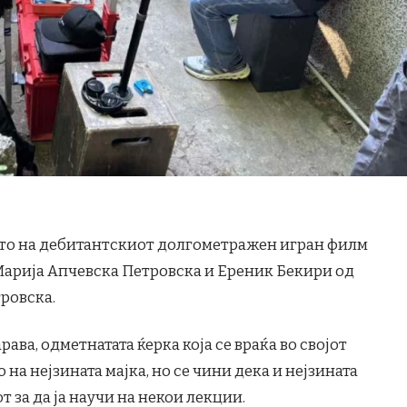
то на дебитантскиот долгометражен игран филм
Марија Апчевска Петровска и Ереник Бекири од
тровска.
ава, одметнатата ќерка која се враќа во својот
на нејзината мајка, но се чини дека и нејзината
 за да ја научи на некои лекции.