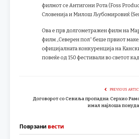
филмот се Антигони Рота (Foss Produc
Словенија и Милош Љубомировиќ (Servi
Ова е прв долгометражен филм на Мар
филм „Северен пол“ беше првиот маке
официјалната конкуренција на Канск
повеќе од 150 фестивали во светот кад
PREVIOUS ARTIC
Договорот со Севиља пропадна: Серхио Рам
имал најлоша понуда
Поврзани
вести