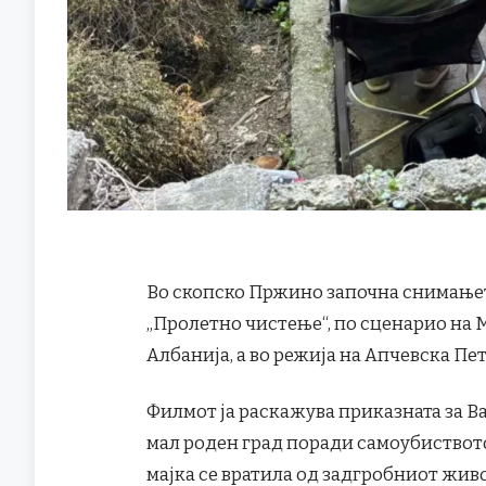
Во скопско Пржино започна снимање
„Пролетно чистење“, по сценарио на 
Албанија, а во режија на Апчевска Пе
Филмот ја раскажува приказната за Вар
мал роден град поради самоубиството 
мајка се вратила од задгробниот живот