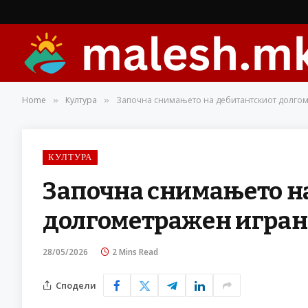
Home
Култура
Започна снимањето на дебитантскиот долго
»
»
КУЛТУРА
Започна снимањето н
долгометражен игран
28/05/2026
2 Mins Read
Сподели