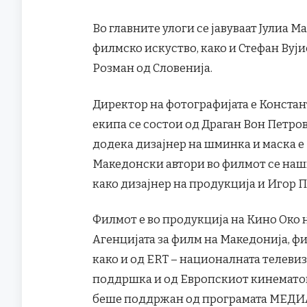
Во главните улоги се јавуваат Јулиа М
филмско искуство, како и Стефан Вуји
Розман од Словенија.
Директор на фотографијата е Констант
екипа се состои од Драган Вон Петро
додека дизајнер на шминка и маска е
Македонски автори во филмот се на
како дизајнер на продукција и Игор П
Филмот е во продукција на Кино Око 
Агенцијата за филм на Македонија, фи
како и од ERT – националната телевиз
поддршка и од Европскиот кинематог
беше поддржан од програмата МЕДИ