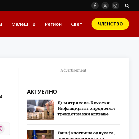
Facebook
X
Instagram
(Twitter)
м
Малеш ТВ
Регион
Свет
ЧЛЕНСТВО
Advertisement
АКТУЕЛНО
“
Димитриеска-Кочоска:
Инфлацијата го продолжи
трендот на намалување
stagram
Гаши ја потпиша одлуката,
r)
предвремени локани