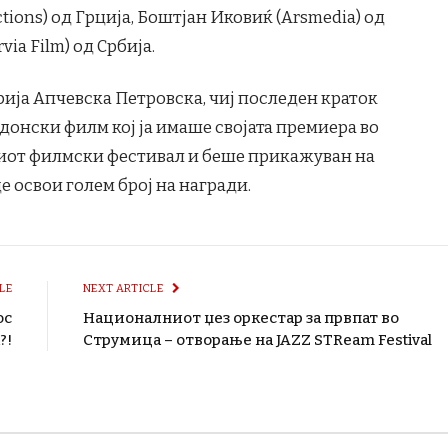
tions) од Грција, Боштјан Иковиќ (Arsmedia) од
a Film) од Србија.
ија Апчевска Петровска, чиј последен краток
донски филм кој ја имаше својата премиера во
иот филмски фестивал и беше прикажуван на
е освои голем број на награди.
LE
NEXT ARTICLE
ос
Националниот џез оркестар за првпат во
?!
Струмица – отворање на JAZZ STReam Festival