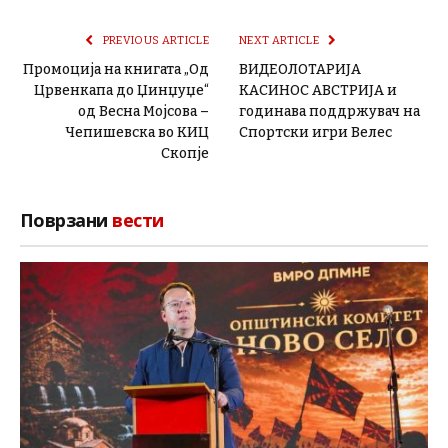
PREVIOUS ARTICLE
NEXT ARTICLE
Промоција на книгата „Од
ВИДЕОЛОТАРИЈА
Црвенкапа до Џинџуџе“
КАСИНОС АВСТРИЈА и
од Весна Мојсова –
годинава поддржувач на
Чепишевска во КИЦ
Спортски игри Велес
Скопје
Поврзани
вести