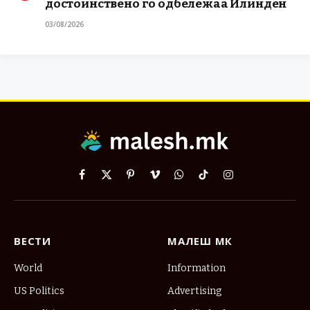
достоинствено го одбележаа Илинден
03/08/2026
Facebook
X
Pinterest
Vimeo
WhatsApp
TikTok
Instagram
(Twitter)
ВЕСТИ
МАЛЕШ МК
World
Information
US Politics
Advertising