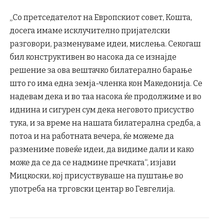
„Со претседателот на Европскиот совет, Кошта,
досега имаме исклучително пријателски
разговори, разменуваме идеи, мислења. Секогаш
бил конструктивен во насока да се изнајде
решение за ова вештачко билатерално барање
што го има една земја-членка кон Македонија. Се
надевам дека и во таа насока ќе продолжиме и во
иднина и сигурен сум дека неговото присуство
тука, и за време на нашата билатерална средба, а
потоа и на работната вечера, ќе можеме да
размениме повеќе идеи, да видиме дали и како
може да се да се надмине пречката“, изјави
Мицкоски, кој присуствуваше на пуштање во
употреба на трговски центар во Гевгелија.