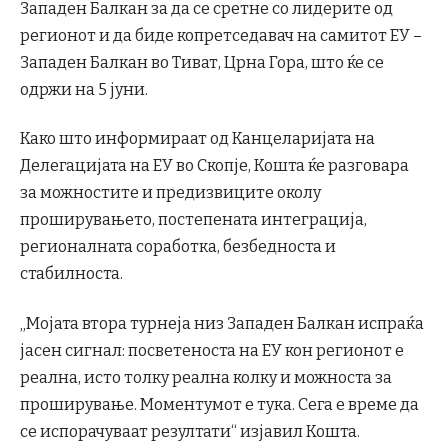
Западен Балкан за да се сретне со лидерите од
регионот и да биде копретседавач на самитот ЕУ –
Западен Балкан во Тиват, Црна Гора, што ќе се
одржи на 5 јуни.
Како што информираат од Канцеларијата на
Делегацијата на ЕУ во Скопје, Кошта ќе разговара
за можностите и предизвиците околу
проширувањето, постепената интеграција,
регионалната соработка, безбедноста и
стабилноста.
„Мојата втора турнеја низ Западен Балкан испраќа
јасен сигнал: посветеноста на ЕУ кон регионот е
реална, исто толку реална колку и можноста за
проширување. Моментумот е тука. Сега е време да
се испорачуваат резултати“ изјавил Кошта.