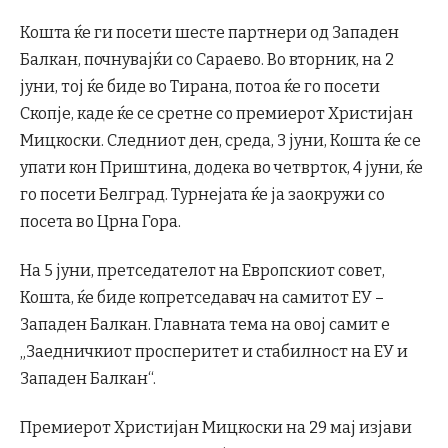
Кошта ќе ги посети шесте партнери од Западен
Балкан, почнувајќи со Сараево. Во вторник, на 2
јуни, тој ќе биде во Тирана, потоа ќе го посети
Скопје, каде ќе се сретне со премиерот Христијан
Мицкоски. Следниот ден, среда, 3 јуни, Кошта ќе се
упати кон Приштина, додека во четврток, 4 јуни, ќе
го посети Белград. Турнејата ќе ја заокружи со
посета во Црна Гора.
На 5 јуни, претседателот на Европскиот совет,
Кошта, ќе биде копретседавач на самитот ЕУ –
Западен Балкан. Главната тема на овој самит е
„Заедничкиот просперитет и стабилност на ЕУ и
Западен Балкан“.
Премиерот Христијан Мицкоски на 29 мај изјави