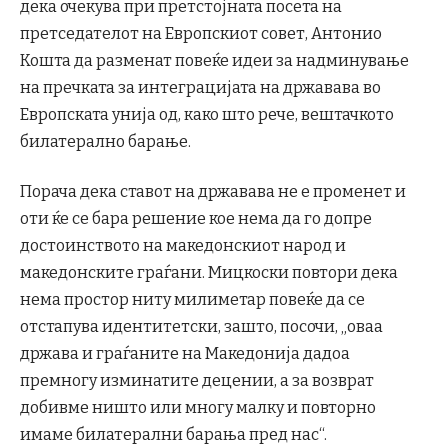
дека очекува при претстојната посета на
претседателот на Европскиот совет, Антонио
Кошта да разменат повеќе идеи за надминување
на пречката за интеграцијата на државава во
Европската унија од, како што рече, вештачкото
билатерално барање.
Порача дека ставот на државава не е променет и
оти ќе се бара решение кое нема да го допре
достоинството на македонскиот народ и
македонските граѓани. Мицкоски повтори дека
нема простор ниту милиметар повеќе да се
отстапува идентитетски, зашто, посочи, „оваа
држава и граѓаните на Македонија дадоа
премногу изминатите децении, а за возврат
добивме ништо или многу малку и повторно
имаме билатерални барања пред нас“.