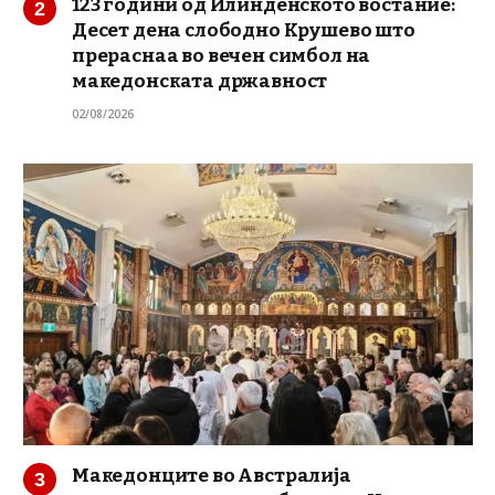
123 години од Илинденското востание:
Десет дена слободно Крушево што
прераснаа во вечен симбол на
македонската државност
02/08/2026
Македонците во Австралија