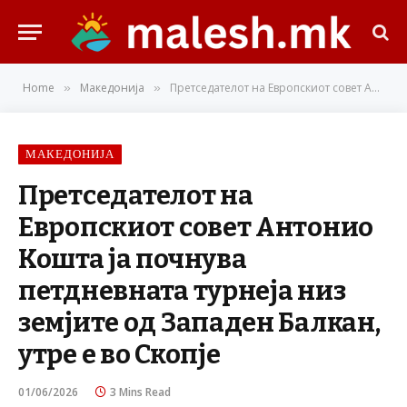
Home
Македонија
Претседателот на Европскиот совет Антонио Кошта ја почнува петдневната турнеја низ земјите од Западен Балкан, утре е во Скопје
»
»
МАКЕДОНИЈА
Претседателот на
Европскиот совет Антонио
Кошта ја почнува
петдневната турнеја низ
земјите од Западен Балкан,
утре е во Скопје
01/06/2026
3 Mins Read