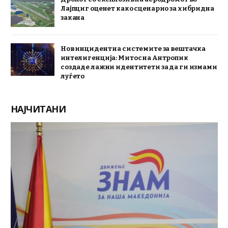
Лајпциг оценет како сценарио за хибридна
закана
Нов инцидент на системите за вештачка
интелигенција: Митос на Антропик
создаде лажни идентитети за да ги измами
луѓето
НАЈЧИТАНИ