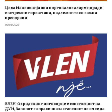
Цела Македонија под портокалов аларм поради
екстремни горештини, надлежните со важни
препораки
05/08/2026
ВЛЕН: Охридскиот договор не е сопственост на
ДУИ, Законот за правична застапеност не смее да