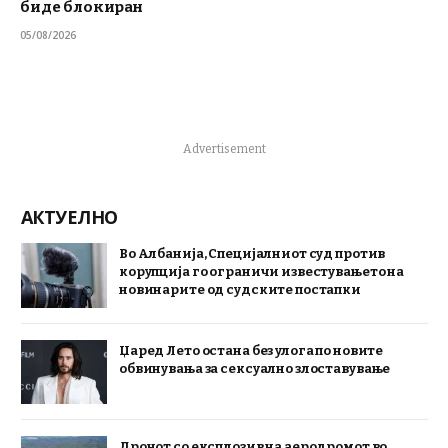
биде блокиран
05/08/2026
Advertisement
АКТУЕЛНО
Во Албанија, Специјалниот суд против
корупција го ограничи известувањето на
новинарите од судските постапки
Џаред Лето остана без улога по новите
обвинувања за сексуално злоставување
Дронот со експлозив на аеродромот во