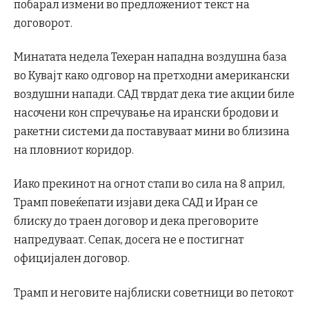
побарал измени во предложениот текст на
договорот.
Минатата недела Техеран нападна воздушна база
во Кувајт како одговор на претходни американски
воздушни напади. САД тврдат дека тие акции биле
насочени кон спречување на ирански бродови и
ракетни системи да поставуваат мини во близина
на пловниот коридор.
Иако прекинот на огнот стапи во сила на 8 април,
Трамп повеќепати изјави дека САД и Иран се
блиску до траен договор и дека преговорите
напредуваат. Сепак, досега не е постигнат
официјален договор.
Трамп и неговите најблиски советници во петокот