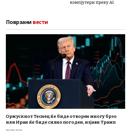
компјутери преку AI
Поврзани
вести
Ормускиот Теснец ќе биде отворен многу брзо
или Иран ќе биде силно погоден, изјави Трамп
05/08/2026