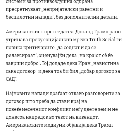
системи за противвоздушна одбрана
пресретнуваат „непријателски ракетни и
беспилотни напади“, без дополнителни детали.
Американскиот претседател, Доналд Трамп рано
утринава преку социјалната мрежа Truth Social ги
повика критичарите „да седнат и да се
релаксираат“, оценувајќи дека „на крајот сè ќе
заврши добро“. Тој додаде дека Иран „навистина
сака договор“ и дека тоа би бил „добар договор за
САД“.
Најновите напади доаѓаат откако разговорите за
договор што треба да стави крај на
повеќемесечниот конфликт меѓу двете земји не
донесоа напредок во текот на викендот.
Американските медиуми објавија дека Трамп