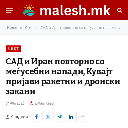
Home
Свет
САД и Иран повторно со меѓусебни напади, Кувајт пријави ракетни и дронски закани
»
»
СВЕТ
САД и Иран повторно со
меѓусебни напади, Кувајт
пријави ракетни и дронски
закани
01/06/2026
2 Mins Read
Сподели