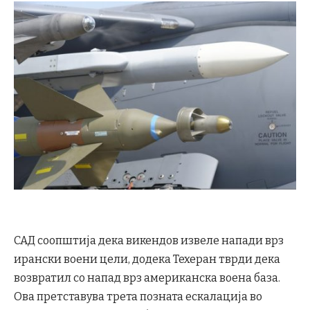
САД соопштија дека викендов извеле напади врз
ирански воени цели, додека Техеран тврди дека
возвратил со напад врз американска воена база.
Ова претставува трета позната ескалација во