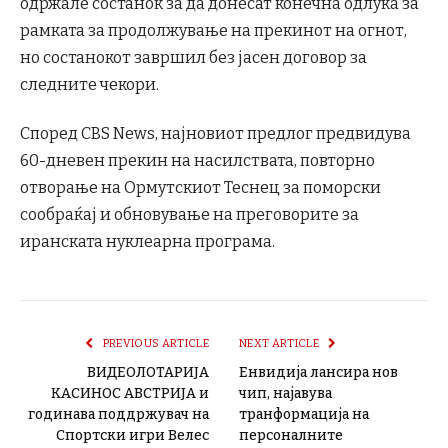
одржале состанок за да донесат конечна одлука за
рамката за продолжување на прекинот на огнот,
но состанокот завршил без јасен договор за
следните чекори.
Според CBS News, најновиот предлог предвидува
60-дневен прекин на насилствата, повторно
отворање на Ормутскиот Теснец за поморски
сообраќај и обновување на преговорите за
иранската нуклеарна програма.
PREVIOUS ARTICLE
NEXT ARTICLE
ВИДЕОЛОТАРИЈА
Енвидија лансира нов
КАСИНОС АВСТРИЈА и
чип, најавува
годинава поддржувач на
транформација на
Спортски игри Велес
персоналните