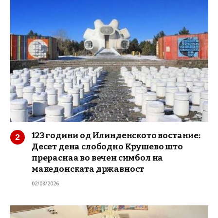
123 години од Илинденското востание:
Десет дена слободно Крушево што
прераснаа во вечен симбол на
македонската државност
02/08/2026