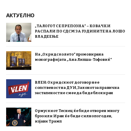
АКТУЕЛНО
„ТАЛОГОТ СЕ ПРЕПОЗНА“ – КОВАЧКИ
РАСПАЛИ ПО СДСМ ЗА ГОДИНИТЕ НА ЛОШО
ВЛАДЕЕЊЕ
На „Охридско лето“ промовирана
монографијата „Ана Липша-Тофовиќ“
ВЛЕН: Охридскиот договор не е
сопственост на ДУИ, Законот за правична
застапеност не смее да биде блокиран
Ормускиот Теснец ќе биде отворен многу
брзо или Иран ќе биде силно погоден,
изјави Трамп