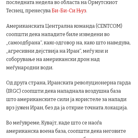
последната недела во областа на Ормутскиот
Теснец, пренесува
Би-Би-Си Њуз
.
Американската Централна команда (CENTCOM)
соопшти дека нападите биле изведени во
„самоодбрана“, како одговор на, како што наведува,
„агресивни дејствија на Иран“, меѓу кои и
соборување на американски дрон над
меѓународни води.
Од друга страна, Иранската револуционерна гарда
(IRGC) соопшти дека нападнала воздушна база
што американските сили ја користеле за напади
врз јужен Иран, без да ја открие точната локација.
Во меѓувреме, Кувајт, каде што се наоѓа
американска воена база, соопшти дека неговите