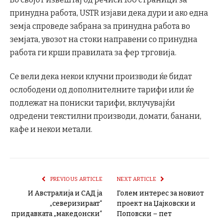
принудна работа, USTR изјави дека дури и ако една
земја спроведе забрана за принудна работа во
земјата, увозот на стоки направени со принудна
работа ги крши правилата за фер трговија.
Се вели дека некои клучни производи ќе бидат
ослободени од дополнителните тарифи или ќе
подлежат на пониски тарифи, вклучувајќи
одредени текстилни производи, домати, банани,
кафе и некои метали.
PREVIOUS ARTICLE
NEXT ARTICLE
И Австралија и САД ја
Голем интерес за новиот
„северизираат“
проект на Џајковски и
придавката „македонски“
Поповски – пет