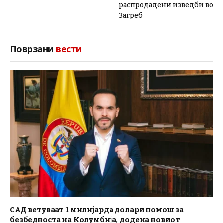
распродадени изведби во
Загреб
Поврзани
вести
САД ветуваат 1 милијарда долари помош за
безбедноста на Колумбија, додека новиот