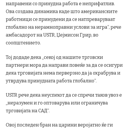
направени со принудна работа е неприфатлив.
Ова создава динамика каде што американските
работници се принудени да се натпреваруваат
глобално на нерамноправни услови за игра“, рече
амбасадорот на USTR, Џејмисон Грир, во
соопштението.
Тој додаде дека „секој од нашите трговски
партнери мора да направи повеќе за да се осигури
дека трговијата нема перверзно да ја охрабрува и
утврдува принудната работа глобално“.
USTR рече дека неуспехот да се спречи таков увоз е
„неразумен и го оптоварува или ограничува
трговијата на САД“.
Овој последен бран на царини веројатно ќе ги