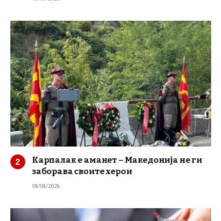
Карпалак е аманет – Македонија не ги
заборава своите херои
08/08/2026