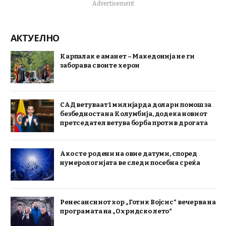
Advertisement
АКТУЕЛНО
Карпалак е аманет – Македонија не ги
заборава своите херои
САД ветуваат 1 милијарда долари помош за
безбедноста на Колумбија, додека новиот
претседател ветува борба против дрогата
Ако сте родени на овие датуми, според
нумерологијата ве следи посебна среќа
Ренесансниот хор „Готик Војсис“ вечерва на
програмата на „Охридско лето“