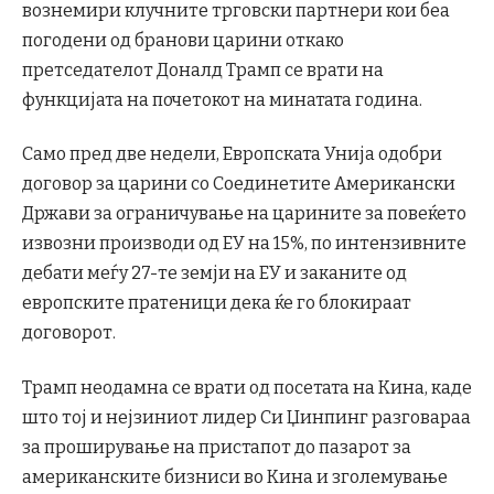
вознемири клучните трговски партнери кои беа
погодени од бранови царини откако
претседателот Доналд Трамп се врати на
функцијата на почетокот на минатата година.
Само пред две недели, Европската Унија одобри
договор за царини со Соединетите Американски
Држави за ограничување на царините за повеќето
извозни производи од ЕУ на 15%, по интензивните
дебати меѓу 27-те земји на ЕУ и заканите од
европските пратеници дека ќе го блокираат
договорот.
Трамп неодамна се врати од посетата на Кина, каде
што тој и нејзиниот лидер Си Џинпинг разговараа
за проширување на пристапот до пазарот за
американските бизниси во Кина и зголемување