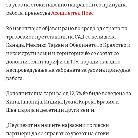
за увоз на стоки наводно направени со принудна
работа, пренесува
Асошиејтед Прес
.
Во извештајот објавен рано во среда од страна на
трговскиот претставник на САД се вели дека
Канада, Мексико, Тајван и Обединетото Кралство и
некои други земји и територии ќе се соочат со
дополнителни тарифи од 10% поради наводно
неспроведување на забраната за увоз на принудна
работа.
Дополнителна тарифа од 12,5% ќе биде воведена за
Кина, Јапонија, Индија, Јужна Кореја, Бразил и
Швајцарија и десетици други земји.
„Неуспехот на нашите најважни трговски
партнери да се справат со увозот на стоки