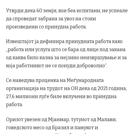
Утврди дека 60 земји, кои беа испитани, не успеале
да спроведат забрана за увоз на стоки
произведени со принудна работа.
Извештајот ја дефинира принудната работа како
„работа или услуга што се бара од лице под закана
од каква било казна за нејзино неизвршување и за
која работникот не се понуди доброволно“.
Се наведува проценка на Меѓународната
организација на трудот на ОН дека од 2021 година,
27,6 милиони луѓе биле вклучени во принудна
работа.
Оризот увезен од Мјанмар, тутунот од Малави,
говедското месо од Бразил и памукот и