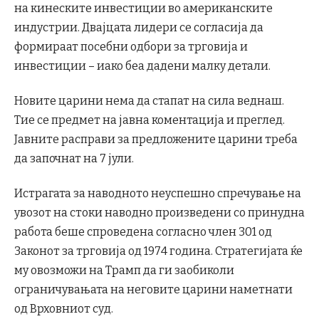
на кинеските инвестиции во американските
индустрии. Двајцата лидери се согласија да
формираат посебни одбори за трговија и
инвестиции – иако беа дадени малку детали.
Новите царини нема да стапат на сила веднаш.
Тие се предмет на јавна коментација и преглед.
Јавните расправи за предложените царини треба
да започнат на 7 јули.
Истрагата за наводното неуспешно спречување на
увозот на стоки наводно произведени со принудна
работа беше спроведена согласно член 301 од
Законот за трговија од 1974 година. Стратегијата ќе
му овозможи на Трамп да ги заобиколи
ограничувањата на неговите царини наметнати
од Врховниот суд.