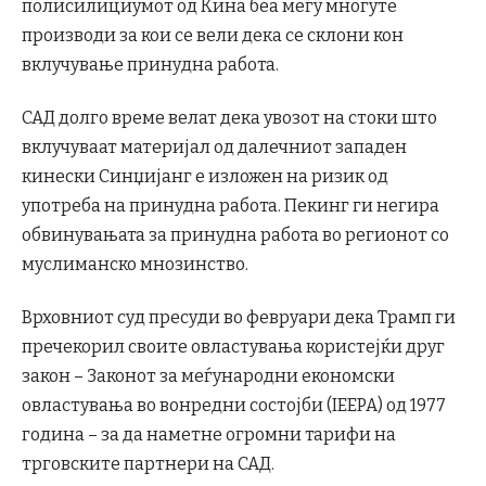
полисилициумот од Кина беа меѓу многуте
производи за кои се вели дека се склони кон
вклучување принудна работа.
САД долго време велат дека увозот на стоки што
вклучуваат материјал од далечниот западен
кинески Синџијанг е изложен на ризик од
употреба на принудна работа. Пекинг ги негира
обвинувањата за принудна работа во регионот со
муслиманско мнозинство.
Врховниот суд пресуди во февруари дека Трамп ги
пречекорил своите овластувања користејќи друг
закон – Законот за меѓународни економски
овластувања во вонредни состојби (IEEPA) од 1977
година – за да наметне огромни тарифи на
трговските партнери на САД.