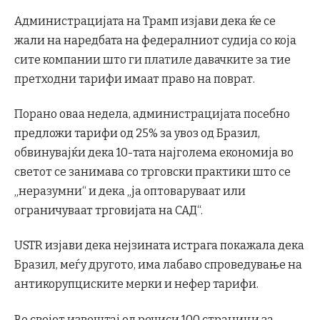
Администрацијата на Трамп изјави дека ќе се
жали на наредбата на федералниот судија со која
сите компании што ги платиле давачките за тие
претходни тарифи имаат право на поврат.
Порано оваа недела, администрацијата посебно
предложи тарифи од 25% за увоз од Бразил,
обвинувајќи дека 10-тата најголема економија во
светот се занимава со трговски практики што се
„неразумни“ и дека „ја оптоваруваат или
ограничуваат трговијата на САД“.
USTR изјави дека нејзината истрага покажала дека
Бразил, меѓу другото, има лабаво спроведување на
антикорупциските мерки и нефер тарифи.
Во својот извештај од речиси 100 страници за