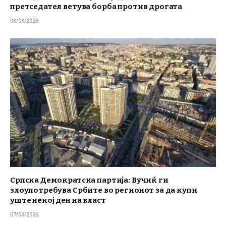
претседател ветува борба против дрогата
08/08/2026
Српска Демократска партија: Вучиќ ги
злоупотребува Србите во регионот за да купи
уште некој ден на власт
07/08/2026