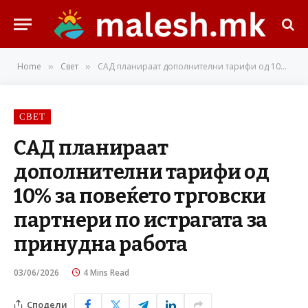
Home
Свет
САД планираат дополнителни тарифи од 10% за повеќето трговски партнери по истрагата за принудна работа
»
»
СВЕТ
САД планираат
дополнителни тарифи од
10% за повеќето трговски
партнери по истрагата за
принудна работа
03/06/2026
4 Mins Read
Сподели