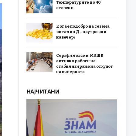
Температурите до 40
степени
Кога е подобро да се зема
витамин Д – наутро или
навечер?
Серафимовски: МЗШВ
активно работи на
стабилизирање на откупот
на пиперката
НАЈЧИТАНИ