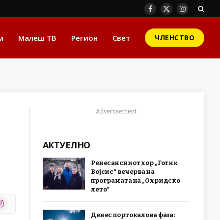
Facebook
X
Instagram
(Twitter)
м
Малеш ТВ
Регион
Свет
ЧЛЕНСТВО
Advertisement
АКТУЕЛНО
Ренесансниот хор „Готик
Војсис“ вечерва на
програмата на „Охридско
лето“
stagram
r)
Денес портокалова фаза: