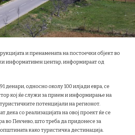
укцијата и пренамената на постоечки објект во
чки информативен центар, информираат од
91 денари, односно околу 100 илјади евра, се
тор кој ќе служи за прием и информирање на
а туристичките потенцијали на регионот.
 дека со реализацијата на овој проект ќе се
 во Пехчево, што треба да придонесе за
 општината како туристичка дестинација.