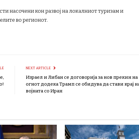
ти насочени кон развој на локалниот туризам и
елите во регионот.
LE
NEXT ARTICLE
е,
Израел и Либан се договорија за нов прекин на
о!
огнот додека Трамп се обидува да стави крај н
војната со Иран