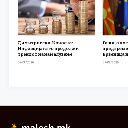
Димитриеска-Кочоска:
Гаши ја по
Инфлацијата го продолжи
предвреме
трендот на намалување
Брвеница н
07/08/2026
07/08/2026