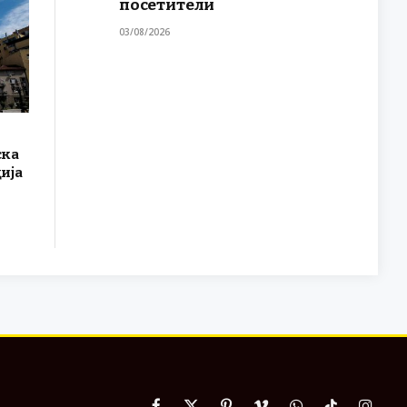
посетители
03/08/2026
ска
ија