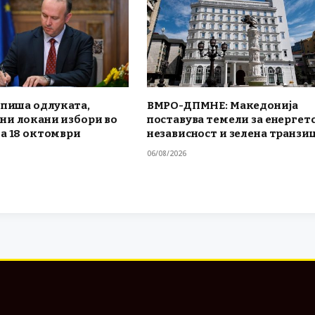
тпиша одлуката,
ВМРО-ДПМНЕ: Македонија
ни локани избори во
поставува темели за енергет
а 18 октомври
независност и зелена транзиц
06/08/2026