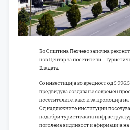
Во Општина Пехчево започна реконстр
нов Центар за посетители – Туристи
Владата.
Со инвестиција во вредност од 5.996.5
предвидува создавање современ прос
посетителите, како и за промоција н
Од надлежните институции посочуваат
подобри туристичката инфраструктура
поголема видливост и афирмација на