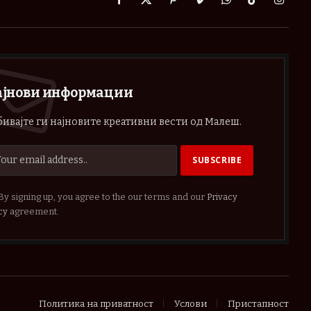
Facebook
X
Pinterest
Vimeo
WhatsApp
TikTok
Instag
(Twitter)
ајнови информации
ивајте ги најновите креативни вести од Малеш.
By signing up, you agree to the our terms and our
Privacy
cy
agreement.
Политика на приватност
Услови
Пристапност