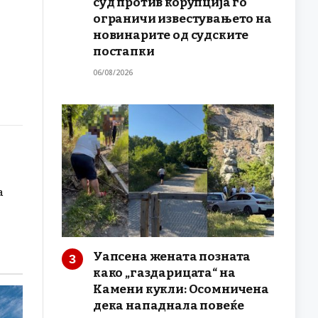
суд против корупција го
ограничи известувањето на
новинарите од судските
постапки
06/08/2026
а
Уапсена жената позната
како „газдарицата“ на
Камени кукли: Осомничена
дека нападнала повеќе