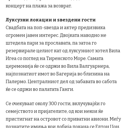
концерт на плажа за возврат.
Луксузни локации и ѕвездени гости
Свадбата на поп-ѕвезда и актер предизвика
огромен јавен интерес. Двојката наводно не
штедела пари за прославата, па затоа го
резервирале целиот кат од луксузниот хотел Вила
Игеа со поглед на Тиренското Море. Самата
церемонија ќе се одржи во Вила Валгуарнера,
најпознатиот имот во Багерија во близина на
Палермо. Централниот дел од забавата во сабота
ќе се одржи во палатата Ганги.
Се очекуваат околу 300 гости, вклучувајќи го
семејството и пријателите, од кои некои ќе
пристигнат на островот со приватни авиони. Меѓу
познатите имиња кои добија покана се Елтон Џон,