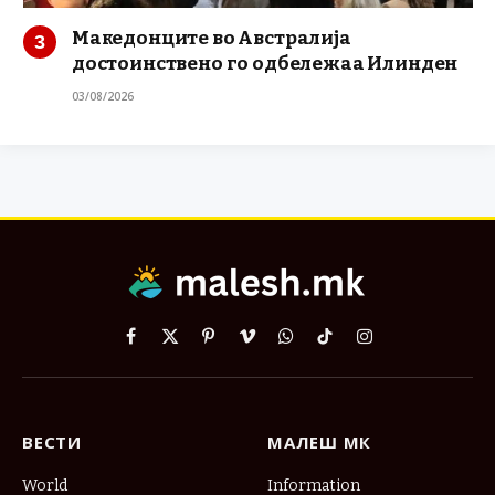
Македонците во Австралија
достоинствено го одбележаа Илинден
03/08/2026
Facebook
X
Pinterest
Vimeo
WhatsApp
TikTok
Instagram
(Twitter)
ВЕСТИ
МАЛЕШ МК
World
Information