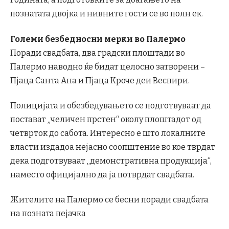
познатата двојка и нивните гости се во полн ек.
Големи безбедносни мерки во Палермо
Поради свадбата, два градски плоштади во
Палермо наводно ќе бидат целосно затворени –
Пјаца Санта Ана и Пјаца Кроче деи Веспири.
Полицијата и обезбедувањето се подготвуваат да
постават „челичен прстен“ околу плоштадот од
четврток до сабота. Интересно е што локалните
власти издадоа нејасно соопштение во кое тврдат
дека подготвуваат „демонстративна продукција“,
наместо официјално да ја потврдат свадбата.
Жителите на Палермо се бесни поради свадбата
на позната пејачка