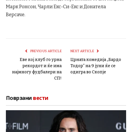
Марк Ронсон, Чарли Екс-Си-Екс и Донатела
Версаче.
PREVIOUS ARTICLE
NEXT ARTICLE
Еве кој клуб го урна
Црната комедија „Бардо
рекордот и ќе има
Тодор“ на 9 јуни ќе се
најмногу фудбалери на
одигра во Скопје
СП!
Поврзани
вести