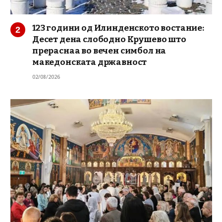
123 години од Илинденското востание:
Десет дена слободно Крушево што
прераснаа во вечен симбол на
македонската државност
02/08/2026