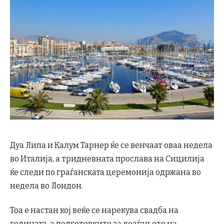
Дуа Липа и Калум Тарнер ќе се венчаат оваа недела
во Италија, а тридневната прослава на Сицилија
ќе следи по граѓанската церемонија одржана во
недела во Лондон.
Тоа е настан кој веќе се нарекува свадба на
годината, а подготовките за доаѓањето на