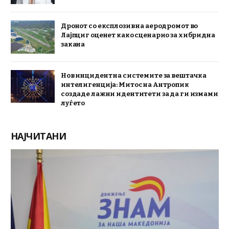
Дронот со експлозив на аеродромот во
Лајпциг оценет како сценарио за хибридна
закана
Нов инцидент на системите за вештачка
интелигенција: Митос на Антропик
создаде лажни идентитети за да ги измами
луѓето
НАЈЧИТАНИ