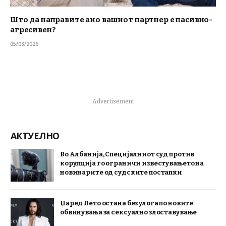
Што да направите ако вашиот партнер е пасивно-
агресивен?
05/08/2026
Advertisement
АКТУЕЛНО
Во Албанија, Специјалниот суд против
корупција го ограничи известувањето на
новинарите од судските постапки
Џаред Лето остана без улога по новите
обвинувања за сексуално злоставување