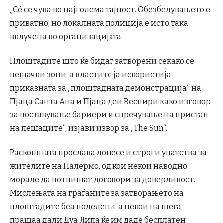
„Сè се чува во најголема тајност. Обезбедувањето е
приватно, но локалната полиција е исто така
вклучена во организацијата.
Плоштадите што ќе бидат затворени секако се
пешачки зони, а властите ја искористија
приказната за „плоштадната демонстрација“ на
Пјаца Санта Ана и Пјаца деи Веспири како изговор
за поставување бариери и спречување на пристап
на пешаците“, изјави извор за „The Sun“.
Раскошната прослава донесе и строги упатства за
жителите на Палермо, од кои некои наводно
морале да потпишат договори за доверливост.
Мислењата на граѓаните за затворањето на
плоштадите беа поделени, а некои на шега
прашаа дали Дуа Липа ќе им даде бесплатен