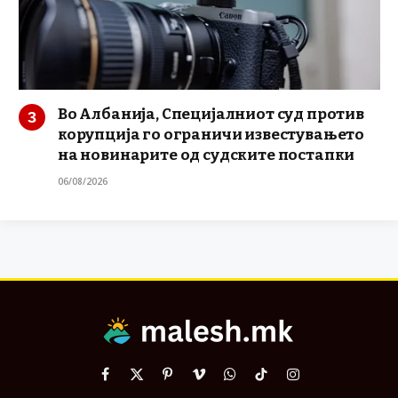
Во Албанија, Специјалниот суд против
корупција го ограничи известувањето
на новинарите од судските постапки
06/08/2026
Facebook
X
Pinterest
Vimeo
WhatsApp
TikTok
Instagram