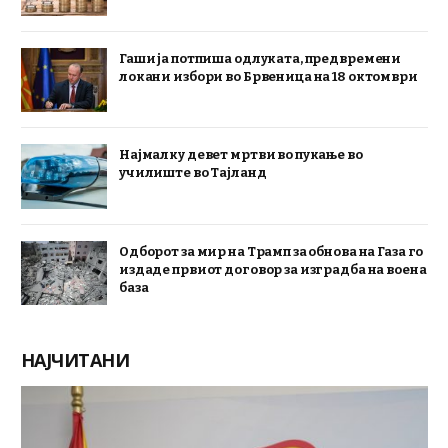
Гаши ја потпиша одлуката, предвремени
локани избори во Брвеница на 18 октомври
Најмалку девет мртви во пукање во
училиште во Тајланд
Одборот за мир на Трамп за обнова на Газа го
издаде првиот договор за изградба на воена
база
НАЈЧИТАНИ