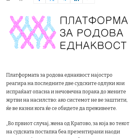
Платформата за родова еднаквост најостро
реагира на последните две судските одлуки кои
испраќаат опасна и нечовечна порака до жените
жртви на насилство: ако системот не ве заштити,
ќе ве казни кога ќе се обидете да преживеете.
„Во првиот случај, жена од Кратово, за која во текот
на судската постапка беа презентирани наоди