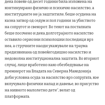
дека повеќе од десет години била изложена на
континуирано физичко и психичко насилство, а
институциите не ја заштитиле, беше осудена на
казна затвор од седум и пол години за убиството
на сопругот и свекорот. Во текот на постапката
беше посочено и дека долготрајното насилство
оставило сериозни психолошки последици врз
неа, а стручните наоди укажувале на траума
предизвикана од повеќегодишно насилство и
недоволна институционална заштита. Во вториот
случај, лице вработено како обезбедување на
премиерот на Владата на Северна Македонија
доби условна осуда за насилство врз сопругата, кое
вклучувало физички напад и давење, во присуство
на нивното малолетно дете“, велат од
платформата.