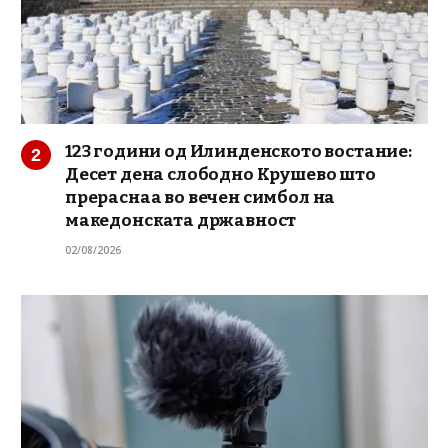
123 години од Илинденското востание:
Десет дена слободно Крушево што
прераснаа во вечен симбол на
македонската државност
02/08/2026