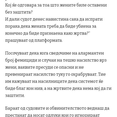
Кој ќе одговара за тоа што жените биле оставени
без заштита?
И дали судот денес навистина сака да испрати
порака дека жената треба да биде убиена за
конечно да биде признаена како жртва?“
прашуваат од платформата.
Посочуваат дека кога сведочиме на алармантен
број фемициди и случаи на тешко насилство врз
жени, ваквите пресуди се опасни и не
превенираат насилство туку го охрабруваат. Тие
им кажуваат на насилниците дека системот ќе
биде благ кон нив, а на жртвите дека нема кој да ги
заштити.
Бараат од судовите и обвинителството веднаш да
престанат да носат одлуки кои го игнорираат