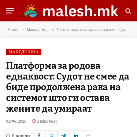
Home
Македонија
Платформа за родова еднаквост: Судот не смее да биде продолжена рака на системот што ги остава жените да умираат
»
»
МАКЕДОНИЈА
Платформа за родова
еднаквост: Судот не смее да
биде продолжена рака на
системот што ги остава
жените да умираат
03/06/2026
2 Mins Read
Сподели