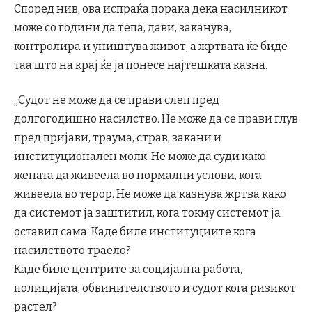
Според нив, ова испраќа порака дека насилникот
може со години да тепа, дави, заканува,
контролира и уништува живот, а жртвата ќе биде
таа што на крај ќе ја понесе најтешката казна.
„Судот не може да се прави слеп пред
долгогодишно насилство. Не може да се прави глув
пред пријави, траума, страв, закани и
институционален молк. Не може да суди како
жената да живеела во нормални услови, кога
живеела во терор. Не може да казнува жртва како
да системот ја заштитил, кога токму системот ја
оставил сама. Каде биле институциите кога
насилството траело?
Каде биле центрите за социјална работа,
полицијата, обвинителството и судот кога ризикот
растел?