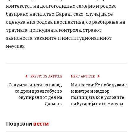
контекстот на долгогодишно семејно и родово
базирано насилство. Бараат секој случај да се
оценува низ родова перспектива, со разбирање на
траумата, принудната контрола, стравот,
зависноста, заканите и институционалниот
неуспех.
PREVIOUS ARTICLE
NEXT ARTICLE
Седум загинати во напад
Мицкоски: Ќе победуваме
со дрон врз автобус во
и внатре и надвор,
окупираниот дел на
позицијата кон условите
Доњецк
на Бугарија не се менува
Поврзани
вести