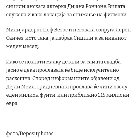
сицилијанската актерка Дијана Рончоне. Вилата
служела и како локација за снимање на филмови.
Милијардерот Џеф Безос и неговата сопруга Лорен
Санчез, исто така, ја избраа Сицилија за нивниот
меден месец.
Иако се познати малку детали за самата свадба,
јасно е дека прославата ќе биде исклучително
раскошна. Според информациите објавени од
Дејли Меил, тридневната прослава ќе чини околу
еден милион фунти, или приближно 1,15 милиони
евра.
фото/Depositphotos