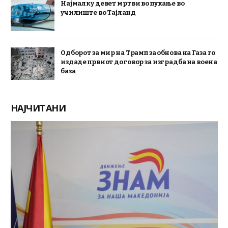
Најмалку девет мртви во пукање во
училиште во Тајланд
Одборот за мир на Трамп за обнова на Газа го
издаде првиот договор за изградба на воена
база
НАЈЧИТАНИ