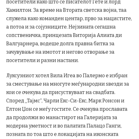
посетители како што се писателот Гете и лорд
Хамилтон. За време на Втората светска војна, таа
служела како команден центар, прво за нацистите,
а потоа и за сојузниците. Нејзината сегашна
сопственичка, принцезата Виторија Алиата ди
Валгуарнера, водеше долга правна битка за
зачувување на имотот и негово отворање за
посетители и разни настани.
Луксузниот хотел Вила Игеа во Палермо е избран
за сместување на многуте меѓународни ѕвезди за
кои се очекува да присуствуваат на свадбата.
Според „Тајмс“, Чарли Екс-Си-Екс, Марк Ронсон и
Елтон Џон се меѓу гостите. Се очекува прославата
да продолжи во манастирот на Галеријата за
модерна уметност и во палатата Палацо Ганги,
позната по тоа што е локацијата на иконската