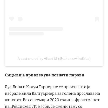
A post shared by Alidad M (@athomewithalidad)
Сицилија привлекува познати парови
Дуа Липа и Калум Тарнер не се првите што ја
избрале Вила Валгуарнера за голема прослава на
животот. Во септември 2020 година, фронтменот
на „Рејдиохед“, Том Јорк, се ожени таму со