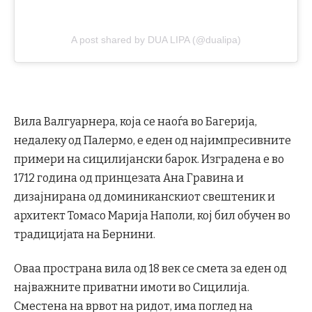
A post shared by DUA LIPA (@dualipa)
Вила Валгуарнера, која се наоѓа во Багерија,
недалеку од Палермо, е еден од најимпресивните
примери на сицилијански барок. Изградена е во
1712 година од принцезата Ана Гравина и
дизајнирана од доминиканскиот свештеник и
архитект Томасо Марија Наполи, кој бил обучен во
традицијата на Бернини.
Оваа пространа вила од 18 век се смета за еден од
најважните приватни имоти во Сицилија.
Сместена на врвот на ридот, има поглед на