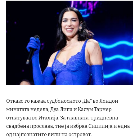
Откако го кажаа судбоносното „Да“ во Лондон
минатата недела, Дуа Липа и Калум Тарнер
отпатуваа во Италија. За главната, тридневна
свадбена прослава, тие ја избраа Сицилија и една
од најпознатите вили на островот.