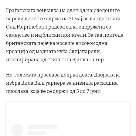
Граѓанската венчавка на еден од најследените
парови денес се одржа на 31 мај во лондонската
Олд Мерилебон Градска сала, опкружена со
семејство и најблиски пријатели. За таа пригода,
британската пејачка носеше високомодна
креација од модната куќа Скијапарели,
инспирирана од стилот на Бјанка Џегер.
Но, големата прослава допрва доаѓа. Двојката ја
избра Вила Валгуарнера за нивната раскошна
прослава, која ќе се одржи од 5 до 7 јуни.