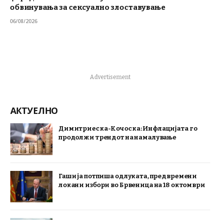
обвинувања за сексуално злоставување
06/08/2026
Advertisement
АКТУЕЛНО
Димитриеска-Кочоска: Инфлацијата го
продолжи трендот на намалување
Гаши ја потпиша одлуката, предвремени
локани избори во Брвеница на 18 октомври