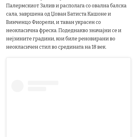
Палермскиот Залив и располага со овална балска
сала, завршена од Џован Батиста Кашоне и
Винченцо Фиорели, и таван украсен со
неокласична фреска. Подеднакво значајни се и
нејзините градини, кои биле реновирани во
неокласичен стил во средината на 18 век.