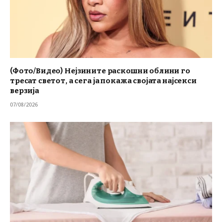
(Фото/Видео) Нејзините раскошни облини го
тресат светот, а сега ја покажа својата најсекси
верзија
07/08/2026