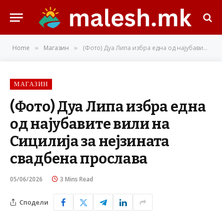
Home
Магазин
(Фото) Дуа Липа избра една од најубавите вили на Сицилија за нејзината свадбена прослава
»
»
МАГАЗИН
(Фото) Дуа Липа избра една
од најубавите вили на
Сицилија за нејзината
свадбена прослава
05/06/2026
3 Mins Read
Сподели