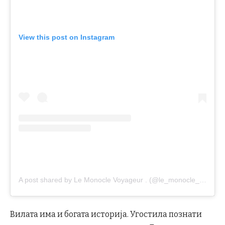
View this post on Instagram
A post shared by Le Monocle Voyageur . (@le_monocle_voyageur)
Вилата има и богата историја. Угостила познати