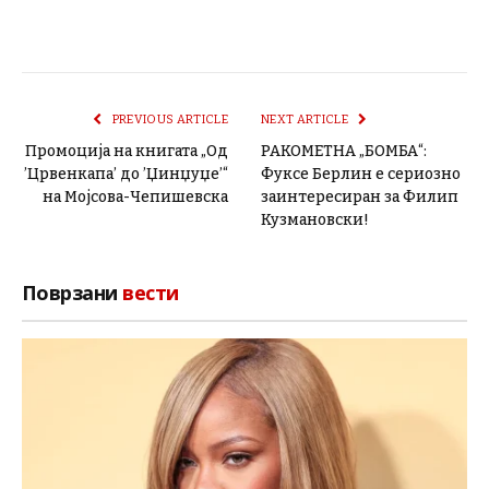
PREVIOUS ARTICLE
NEXT ARTICLE
Промоција на книгата „Од
РАКОМЕТНА „БОМБА“:
’Црвенкапа’ до ’Џинџуџе’“
Фуксе Берлин е сериозно
на Мојсова-Чепишевска
заинтересиран за Филип
Кузмановски!
Поврзани
вести