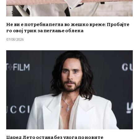
Не ви е потребна пегла во жешко време: Пробајте
го овој трик за пеглање облека
07/08/2026
Џаред Лето остана без улога по новите