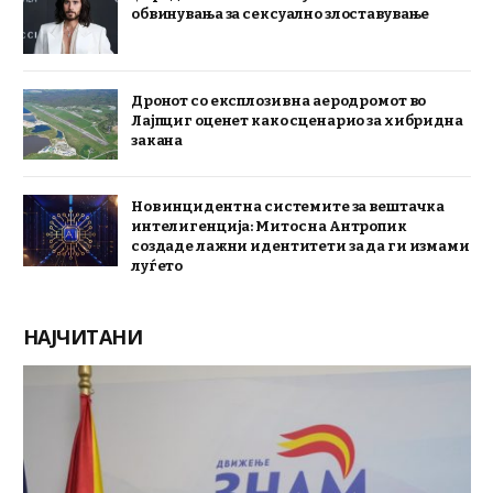
обвинувања за сексуално злоставување
Дронот со експлозив на аеродромот во
Лајпциг оценет како сценарио за хибридна
закана
Нов инцидент на системите за вештачка
интелигенција: Митос на Антропик
создаде лажни идентитети за да ги измами
луѓето
НАЈЧИТАНИ