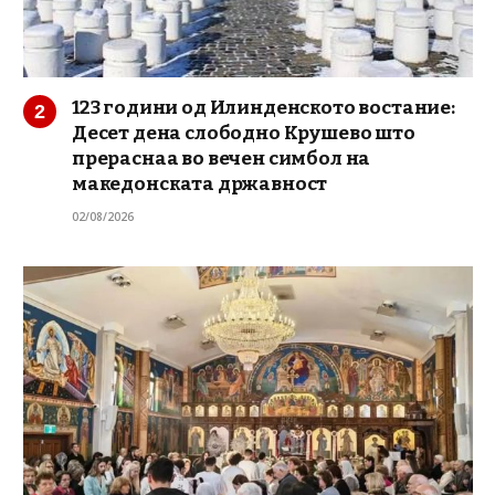
123 години од Илинденското востание:
Десет дена слободно Крушево што
прераснаа во вечен симбол на
македонската државност
02/08/2026