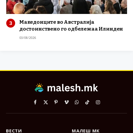
Македонците во Австралија
достоинствено го одбележаа Илинден
03/08/2026
Facebook
X
Pinterest
Vimeo
WhatsApp
TikTok
Instagram
(Twitter)
ВЕСТИ
МАЛЕШ МК