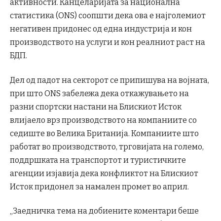
активности. Канцеларијата за национална
статистика (ONS) соопшти дека ова е најголемиот
негативен придонес од една индустрија и кон
производството на услуги и кон реалниот раст на
БДП.
Дел од падот на секторот се припишува на војната,
при што ONS забележа дека откажувањето на
разни спортски настани на Блискиот Исток
влијаело врз производството на компаниите со
седиште во Велика Британија. Компаниите што
работат во производството, трговијата на големо,
поддршката на транспортот и туристичките
агенции изјавија дека конфликтот на Блискиот
Исток придонел за намален промет во април.
„Заедничка тема на добиените коментари беше