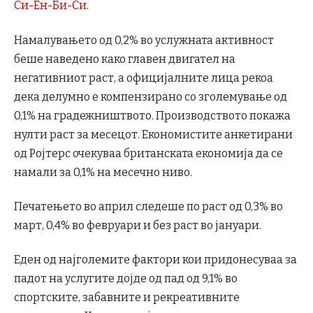
Си-Ен-Би-Си
.
Намалувањето од 0,2% во услужната активност
беше наведено како главен двигател на
негативниот раст, а официјалните лица рекоа
дека делумно е компензирано со зголемување од
0,1% на градежништвото. Производството покажа
нулти раст за месецот. Економистите анкетирани
од Ројтерс очекуваа британската економија да се
намали за 0,1% на месечно ниво.
Печатењето во април следеше по раст од 0,3% во
март, 0,4% во февруари и без раст во јануари.
Еден од најголемите фактори кои придонесуваа за
падот на услугите дојде од пад од 9,1% во
спортските, забавните и рекреативните