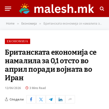
Home
Економија
Британската економија се намалила за 0,1 отсто во април поради војната во Иран
»
»
ЕКОНОМИЈА
Британската економија се
намалила за 0,1 отсто во
април поради војната во
Иран
12/06/2026
3 Mins Read
Сподели