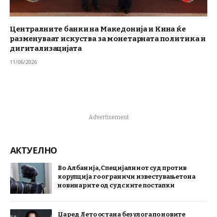
Централните банки на Македонија и Кина ќе
разменуваат искуства за монетарната политика и
дигитализацијата
11/06/2026
Advertisement
АКТУЕЛНО
Во Албанија, Специјалниот суд против
корупција го ограничи известувањето на
новинарите од судските постапки
Џаред Лето остана без улога по новите