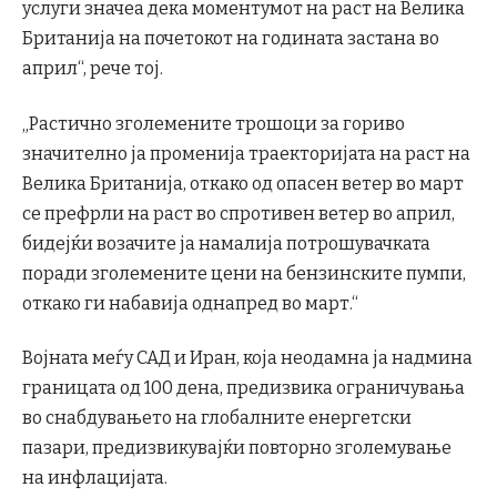
услуги значеа дека моментумот на раст на Велика
Британија на почетокот на годината застана во
април“, рече тој.
„Растично зголемените трошоци за гориво
значително ја променија траекторијата на раст на
Велика Британија, откако од опасен ветер во март
се префрли на раст во спротивен ветер во април,
бидејќи возачите ја намалија потрошувачката
поради зголемените цени на бензинските пумпи,
откако ги набавија однапред во март.“
Војната меѓу САД и Иран, која неодамна ја надмина
границата од 100 дена, предизвика ограничувања
во снабдувањето на глобалните енергетски
пазари, предизвикувајќи повторно зголемување
на инфлацијата.