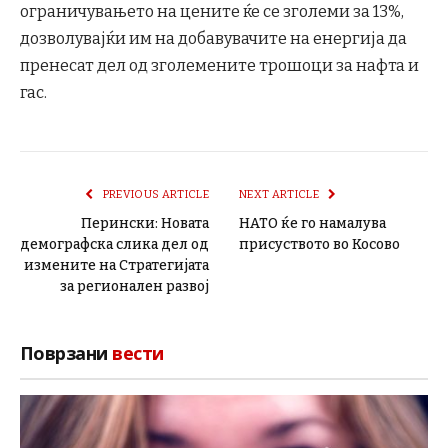
ограничувањето на цените ќе се зголеми за 13%,
дозволувајќи им на добавувачите на енергија да
пренесат дел од зголемените трошоци за нафта и
гас.
PREVIOUS ARTICLE
NEXT ARTICLE
Перински: Новата
НАТО ќе го намалува
демографска слика дел од
присуството во Косово
измените на Стратегијата
за регионален развој
Поврзани
вести