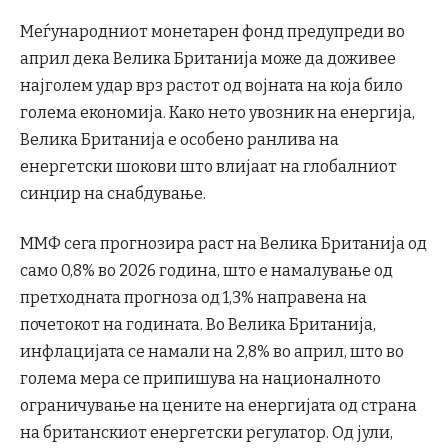
Меѓународниот монетарен фонд предупреди во
април дека Велика Британија може да доживее
најголем удар врз растот од војната на која било
голема економија. Како нето увозник на енергија,
Велика Британија е особено ранлива на
енергетски шокови што влијаат на глобалниот
синџир на снабдување.
ММФ сега прогнозира раст на Велика Британија од
само 0,8% во 2026 година, што е намалување од
претходната прогноза од 1,3% направена на
почетокот на годината. Во Велика Британија,
инфлацијата се намали на 2,8% во април, што во
голема мера се припишува на националното
ограничување на цените на енергијата од страна
на британскиот енергетски регулатор. Од јули,