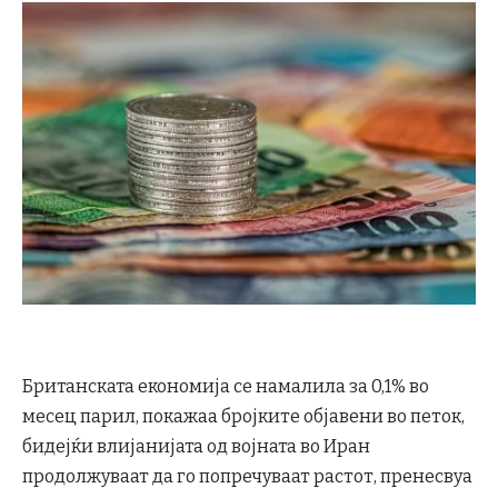
Британската економија се намалила за 0,1% во
месец парил, покажаа бројките објавени во петок,
бидејќи влијанијата од војната во Иран
продолжуваат да го попречуваат растот, пренесвуа