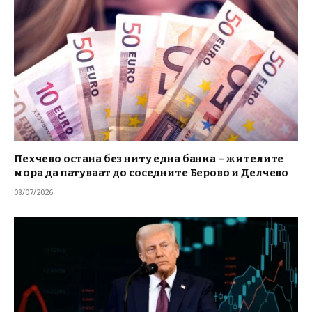
Пехчево остана без ниту една банка – жителите
мора да патуваат до соседните Берово и Делчево
08/07/2026