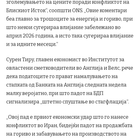
зголемувањето на цените поради конфликтот на
Блискиот Исток“, соопшти ONS. „Овие коментари
беа главно за трошоците за енергија и гориво, при
што некои сугерираа влијание забележано во
април 2026 година, а исто така сугерираа влијание
и за идните месеци.“
Сурен Тиру, главен економист во Институтот за
овластени сметководители во Англија и Велс, рече
дека податоците го прават намалувањето на
стапката од Банката на Англија следната недела
малку веројатно, при што падот на БДП
сигнализира „штетно спуштање во стагфлација“.
„Овој пад е првиот економски удар што го нанесе
конфликтот во Иран, бидејќи падот на продажбата
на гориво и забавувањето на производството на