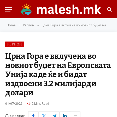
Home
Регион
Црна Гора е вклучена во новиот буџет на Европската Унија каде ќе и бидат издвоени 3.2 милијарди долари
»
»
РЕГИОН
Црна Гора е вклучена во
новиот буџет на Европската
Унија каде ќе и бидат
издвоени 3.2 милијарди
долари
01/07/2026
2 Mins Read
Сподели