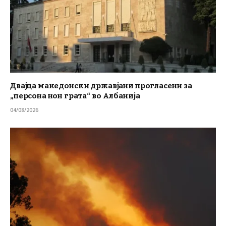
Двајца македонски државјани прогласени за
„персона нон грата“ во Албанија
04/08/2026