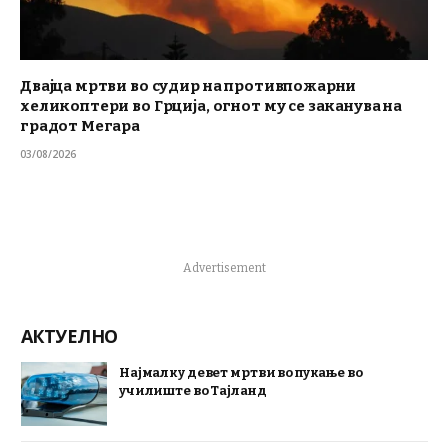
Двајца мртви во судир на противпожарни
хеликоптери во Грција, огнот му се заканува на
градот Мегара
03/08/2026
Advertisement
АКТУЕЛНО
Најмалку девет мртви во пукање во
училиште во Тајланд