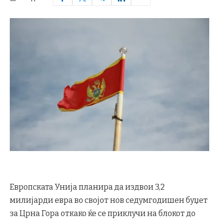
Европската Унија планира да издвои 3,2
милијарди евра во својот нов седумгодишен буџет
за Црна Гора откако ќе се приклучи на блокот до