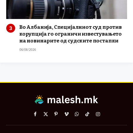
Во Албанија, Специјалниот суд против
корупција го ограничи известувањето
на новинарите од судските постапки
06/08/2026
Facebook
X
Pinterest
Vimeo
WhatsApp
TikTok
Instagram
(Twitter)