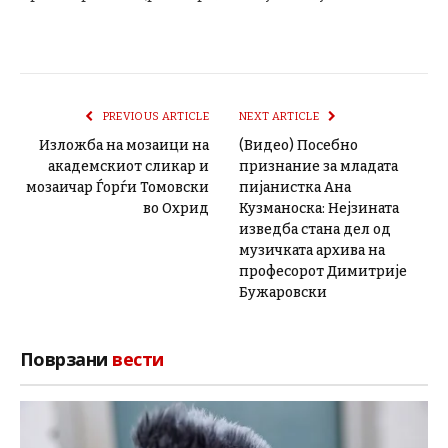
PREVIOUS ARTICLE
NEXT ARTICLE
Изложба на мозаици на
(Видео) Посебно
академскиот сликар и
признание за младата
мозаичар Ѓорѓи Томовски
пијанистка Ана
во Охрид
Кузманоска: Нејзината
изведба стана дел од
музичката архива на
професорот Димитрије
Бужаровски
Поврзани
вести