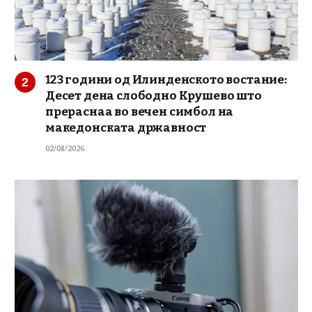
123 години од Илинденското востание:
Десет дена слободно Крушево што
прераснаа во вечен симбол на
македонската државност
02/08/2026