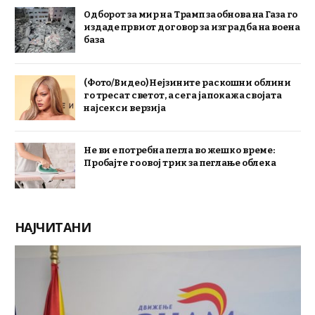
Одборот за мир на Трамп за обнова на Газа го
издаде првиот договор за изградба на воена
база
(Фото/Видео) Нејзините раскошни облини
го тресат светот, а сега ја покажа својата
најсекси верзија
Не ви е потребна пегла во жешко време:
Пробајте го овој трик за пеглање облека
НАЈЧИТАНИ