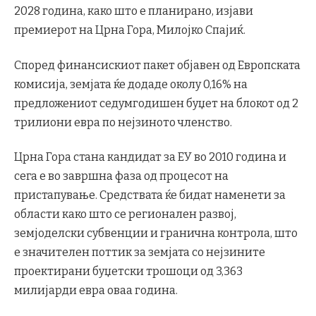
2028 година, како што е планирано, изјави
премиерот на Црна Гора, Милојко Спајиќ.
Според финансискиот пакет објавен од Европската
комисија, земјата ќе додаде околу 0,16% на
предложениот седумгодишен буџет на блокот од 2
трилиони евра по нејзиното членство.
Црна Гора стана кандидат за ЕУ ​​во 2010 година и
сега е во завршна фаза од процесот на
пристапување. Средствата ќе бидат наменети за
области како што се регионален развој,
земјоделски субвенции и гранична контрола, што
е значителен поттик за земјата со нејзините
проектирани буџетски трошоци од 3,363
милијарди евра оваа година.