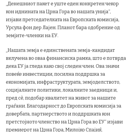
„Денешниот пакет е уште еден конкретен чекор
кон иднината на Црна Гора во нашата унија“,
изјави претседателката на Европската комисија,
Урсула фон дер Лајен. Планот бара одобрение од
земјите-членки на ЕУ.
„Нашата земја е единствената земја-кандидат
вклучена во оваа финансиска рамка, што е потврда
дека ЕУ ја гледа како свој следен член. Ова значи
повеќе инвестиции, посилна поддршка за
економијата, инфраструктурата, земјоделството,
социјалните политики, локалните заедници и,
пред сè, подобар квалитет на живот за нашите
граѓани. Благодарност до Европската комисија за
довербата, партнерството и поддршката кон
претстојното членство на Црна Гора во ЕУ“ изјави
премиерот на Црна Гора, Милојко Спајиќ.